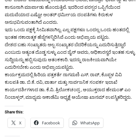
ಕಾನೂನಾಗಿ ಮಾರ್ಪಾಡು ಹೊಂದುತ್ತಿವೆ. ಇದರಿಂದ ಪರಸ್ಪರ ಒಪ್ಪಿಗೆಯಿಂದ
ಮದುವೆಯಾದ ಎಷ್ಟೋ ಅಂತರ್ ಧರ್ಮೀಯ ದಂಪತಿಗಳು ಕಿರುಕುಳ
ಅನುಭವಿಸುವಂತಾಗಿದೆ ಎಂದರು.
ಇದು ಒಂದು ಪಕ್ಷಕ್ಕೆ ಸೀಮಿತವಾಗಿಲ್ಲ. ಎಲ್ಲ ಪಕ್ಷಗಳೂ ಒಂದಲ್ಲ ಒಂದು ಹಂತದಲ್ಲಿ
ಇಂತಹ ನಕಾರಾತ್ಮಕ ಹೆಜ್ಜೆಗಳನ್ನಿರಿಸಿವೆ ಎಂದು ಅಭಿಪ್ರಾಯ ಪಟ್ಟರು.
ದೇಶದ ಬಹು ಸಂಖ್ಯಾತರು ಅಲ್ಪ ಸಂಖ್ಯಾತರ ಬೆದರಿಕೆಯನ್ನು ಎದುರಿಸುತ್ತಿದ್ದಾರೆ
ಎಂಬುದು ಅತ್ಯಂತ ದೊಡ್ಡ ಸುಳ್ಳು ಎಂದ ಜೈನ್ ಅವರು, ಅಧಿಕಾರಸ್ಥರೆ ಇಂತಹ ಸುಳ್ಳು
ಸುದ್ದಿಯನ್ನು ಹಬ್ಬಿಸುವುದು ಆತಂಕಕಾರಿ. ಇದನ್ನು ರಾಜಕೀಯವಾಗಿಯೇ
ಎದುರಿಸಬೇಕು ಎಂದು ಅಭಿಪ್ರಾಯಪಟ್ಟರು.
ಕಾರ್ಯಕ್ರಮದಲ್ಲಿ ಹಿರಿಯ ಪತ್ರಕರ್ತೆ ನಾಗಮಣಿ ಎಸ್. ರಾವ್, ಕೊಪ್ಪಳ ವಿವಿ
ಕುಲಪತಿ ಡಾ. ಬಿ.ಕೆ. ರವಿ, ವಾರ್ತಾ ಮತ್ತು ಸಾರ್ವಜನಿಕ ಸಂಪರ್ಕ ಇಲಾಖೆ
ಕಾರ್ಯದರ್ಶಿಗಳಾದ ಡಾ. ಕೆ.ವಿ. ತ್ರಿಲೋಕಚಂದ್ರ , ಆಯುಕ್ತರಾದ ಹೇಮಂತ್ ಎಂ
ನಿಂಬಾಳ್ಕರ್, ಮಾಧ್ಯಮ ಅಕಾಡೆಮಿ ಅಧ್ಯಕ್ಷೆ ಆಯೇಷಾ ಖಾನಮ್ ಉಪಸ್ಥಿತರಿದ್ದರು.
Share this:
X
Facebook
WhatsApp