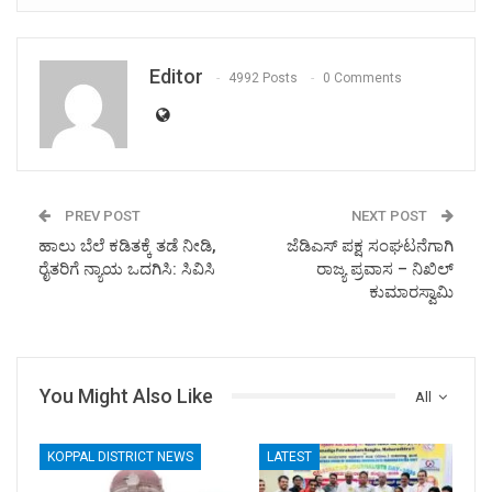
Editor
4992 Posts
0 Comments
PREV POST
NEXT POST
ಹಾಲು ಬೆಲೆ ಕಡಿತಕ್ಕೆ ತಡೆ ನೀಡಿ,
ಜೆಡಿಎಸ್ ಪಕ್ಷ ಸಂಘಟನೆಗಾಗಿ
ರೈತರಿಗೆ ನ್ಯಾಯ ಒದಗಿಸಿ: ಸಿವಿಸಿ
ರಾಜ್ಯ ಪ್ರವಾಸ – ನಿಖಿಲ್
ಕುಮಾರಸ್ವಾಮಿ
You Might Also Like
All
KOPPAL DISTRICT NEWS
LATEST