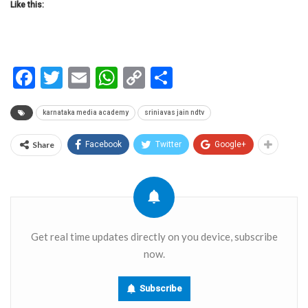
Like this:
Facebook
Twitter
Email
WhatsApp
Copy
Share
Link
karnataka media academy
sriniavas jain ndtv
Share
Facebook
Twitter
Google+
Get real time updates directly on you device, subscribe
now.
Subscribe