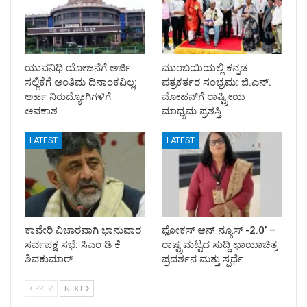
ಯುವನಿಧಿ ಯೋಜನೆಗೆ ಅರ್ಜಿ
ಮುಂಬಯಿಯಲ್ಲಿ ಕನ್ನಡ
ಸಲ್ಲಿಕೆಗೆ ಅಂತಿಮ ದಿನಾಂಕವಿಲ್ಲ:
ಪತ್ರಕರ್ತರ ಸಂಭ್ರಮ: ಜಿ.ಎನ್.
ಅರ್ಹ ನಿರುದ್ಯೋಗಿಗಳಿಗೆ
ಮೋಹನ್‌ಗೆ ರಾಷ್ಟ್ರೀಯ
ಅವಕಾಶ
ಮಾಧ್ಯಮ ಪ್ರಶಸ್ತಿ
LATEST
LATEST
ಕಾವೇರಿ ವಿಚಾರವಾಗಿ ಭಾನುವಾರ
ಫೋಕಸ್ ಆನ್ ನ್ಯೂಸ್ -2.0’ –
ಸರ್ವಪಕ್ಷ ಸಭೆ: ಸಿಎಂ ಡಿ ಕೆ
ರಾಷ್ಟ್ರಮಟ್ಟದ ಸುದ್ದಿ ಛಾಯಾಚಿತ್ರ
ಶಿವಕುಮಾರ್
ಪ್ರದರ್ಶನ ಮತ್ತು ಸ್ಪರ್ಧೆ
PREV
NEXT