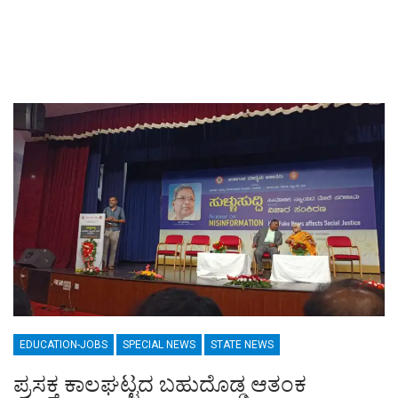
EDUCATION-JOBS
SPECIAL NEWS
STATE NEWS
ಪ್ರಸಕ್ತ ಕಾಲಘಟ್ಟದ ಬಹುದೊಡ್ಡ ಆತಂಕ