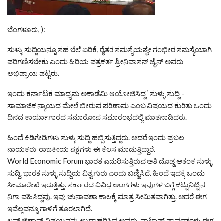
ಬೆಂಗಳೂರು, ):
ಸುಳ್ಳು ಸುದ್ದಿಯನ್ನೂ ಸಹ ಬೆಲೆ ಏರಿಕೆ, ರೈತರ ಸಮಸ್ಯೆಯಷ್ಟೇ ಗಂಭೀರ ಸಮಸ್ಯೆಯಾಗಿ
ಪರಿಗಣಿಸಬೇಕು ಎಂದು ಹಿರಿಯ ಪತ್ರಕರ್ತ ಶ್ರೀನಿವಾಸನ್ ಜೈನ್ ಅವರು
ಅಭಿಪ್ರಾಯ ಪಟ್ಟರು.
ಇಂದು ಕರ್ನಾಟಕ ಮಾಧ್ಯಮ ಅಕಾಡೆಮಿ ಆಯೋಜಿಸಿದ್ದ ‘ ಸುಳ್ಳು ಸುದ್ದಿ –
ಸಾಮಾಜಿಕ ನ್ಯಾಯದ ಮೇಲೆ ಬೀರುವ ಪರಿಣಾಮ ಎಂಬ ವಿಷಯದ ಕುರಿತು ಒಂದು
ದಿನದ ಕಾರ್ಯಾಗಾರದ ಸಮಾರೋಪ ಸಮಾರಂಭದಲ್ಲಿ ಮಾತನಾಡಿದರು.
ಹಿಂದೆ ಕಿಡಿಗೇಡಿಗಳು ಸುಳ್ಳು ಸುದ್ದಿ ಹಬ್ಬಿಸುತ್ತಿದ್ದರು. ಆದರೆ ಇಂದು ಪ್ರಬಲ
ನಾಯಕರು, ರಾಜಕೀಯ ಪಕ್ಷಗಳು ಈ ಕೆಲಸ ಮಾಡುತ್ತಿದ್ದಾರೆ.
World Economic Forum ಭಾರತ ಎದುರಿಸುತ್ತಿರುವ ಅತಿ ದೊಡ್ಡ ಆತಂಕ ಸುಳ್ಳು
ಸುದ್ದಿ. ಭಾರತ ಸುಳ್ಳು ಸುದ್ದಿಯ ವಿಶ್ವಗುರು ಎಂದು ಬಣ್ಣಿಸಿದೆ. ಹಿಂದೆ ಇದಕ್ಕೆ ಒಂದು
ಸೀಮಾರೇಖೆ ಇರುತ್ತಿತ್ತು. ಸರ್ಕಾರದ ವಿವಿಧ ಅಂಗಗಳು ಇವುಗಳ ಬಗ್ಗೆ ಕಟ್ಟುನಿಟ್ಟಿನ
ನಿಗಾ ವಹಿಸಿದ್ದವು. ಇವು ಚುನಾವಣಾ ಕಾಲಕ್ಕೆ ಮಾತ್ರ ಸೀಮಿತವಾಗಿತ್ತು. ಆದರೆ ಈಗ
ಇವೆಲ್ಲವನ್ನೂ ಗಾಳಿಗೆ ತೂರಲಾಗಿದೆ.
ಲವ್ ಜಿಹಾದ್ ವಿಷಯವನ್ನು ಉದಾಹರಿಸಿದ ಅವರು, ವಾಟ್ಸಾಪ್ ಫಾರ್ವರ್ಡ್ಗಳು ಈಗ