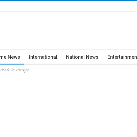
ime News
International
National News
Entertainmen
್ದ ಮಹಿಳೆಯ ಸರಗಳ್ಳತನ