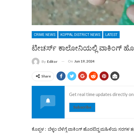
CRIME NEWS
KOPPAL DISTRICT NEWS
LATEST
ಟೀಚರ್ಸ್ ಕಾಲೋನಿಯಲ್ಲಿ ವಾಕಿಂಗ್ ಹ
On
Jun 19, 2024
By
Editor
Share
Get real time updates directly on
Subscribe
ಕೊಪ್ಪಳ : ಬೆಳ್ಳಂ ಬೆಳಿಗ್ಗೆ ವಾಕಿಂಗ್ ಹೊರಟಿದ್ದ ಮಹಿಳೆಯ ಸರಗ