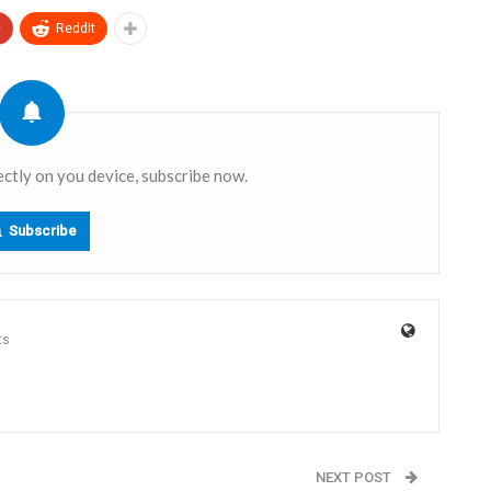
+
ReddIt
ectly on you device, subscribe now.
Subscribe
ts
NEXT POST