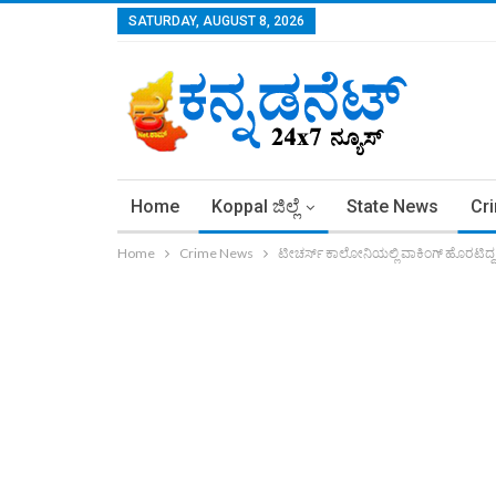
SATURDAY, AUGUST 8, 2026
Home
Koppal ಜಿಲ್ಲೆ
State News
Cr
Home
Crime News
ಟೀಚರ್ಸ್ ಕಾಲೋನಿಯಲ್ಲಿ ವಾಕಿಂಗ್ ಹೊರಟಿದ