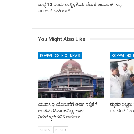
ಜುಲೈ 13 ರಂದು ರಾಷ್ಟಿçÃಯ ಲೋಕ ಅದಾಲತ್: ನ್ಯಾ.
ಎಂ.ಆರ್.ಒಡೆಯರ್
You Might Also Like
KOPPAL DISTRICT NEWS
KOPPAL DIST
ಯುವನಿಧಿ ಯೋಜನೆಗೆ ಅರ್ಜಿ ಸಲ್ಲಿಕೆಗೆ
ಮೃತರ ಇಬ್ಬರು 
ಅಂತಿಮ ದಿನಾಂಕವಿಲ್ಲ: ಅರ್ಹ
ರೂ.ದಂತೆ 15 
ನಿರುದ್ಯೋಗಿಗಳಿಗೆ ಅವಕಾಶ
PREV
NEXT