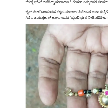
ಬೆಳಿಗ್ಗೆ ಘಟನೆ ನಡೆದಿದ್ದು ಮಂಜುಳಾ ಹಿರೇಮಠ ಎನ್ನುವವರ ಸರವನ್ನು ಬೈಕ
ಬೈಕ್ ಮೇಲೆ ಬಂದಂತಹ ಕಳ್ಳರು ಮಂಜುಳ ಹಿರೇಮಠ ಅವರ ಕುತ್ತಿಗೆಯಲ್ಲಿದ
ಸಿಪಿಐ ಜಯಪ್ರಕಾಶ್ ಹಾಗೂ ಅವರ ಸಿಬ್ಬಂದಿ ಭೇಟಿ ನೀಡಿ ಪರಿಶೀಲನೆ ನ