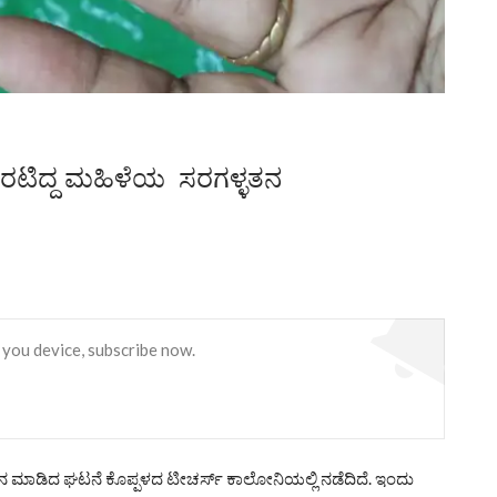
ೊರಟಿದ್ದ ಮಹಿಳೆಯ ಸರಗಳ್ಳತನ
 you device, subscribe now.
ಳ ತನ ಮಾಡಿದ ಘಟನೆ ಕೊಪ್ಪಳದ ಟೀಚರ್ಸ್ ಕಾಲೋನಿಯಲ್ಲಿ ನಡೆದಿದೆ. ಇಂದು