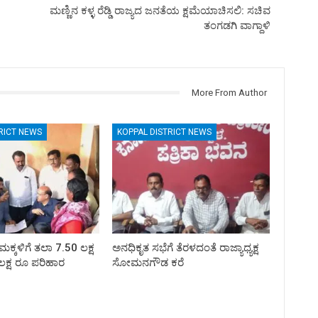
ಮಣ್ಣಿನ ಕಳ್ಳ‌ ರೆಡ್ಡಿ ರಾಜ್ಯದ ಜನತೆಯ ಕ್ಷಮೆಯಾಚಿಸಲಿ: ಸಚಿವ‌
ತಂಗಡಗಿ ವಾಗ್ದಾಳಿ
More From Author
RICT NEWS
KOPPAL DISTRICT NEWS
ಮಕ್ಕಳಿಗೆ ತಲಾ 7.50 ಲಕ್ಷ
ಅನಧಿಕೃತ ಸಭೆಗೆ ತೆರಳದಂತೆ ರಾಜ್ಯಾಧ್ಯಕ್ಷ
ಲಕ್ಷ ರೂ ಪರಿಹಾರ
ಸೋಮನಗೌಡ ಕರೆ