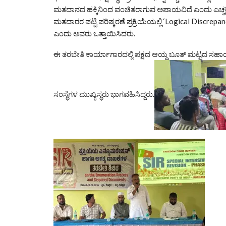
ಮತದಾನದ ಹಕ್ಕಿನಿಂದ ವಂಚಿತರಾಗುವ ಅಪಾಯವಿದೆ ಎಂದು ಎಚ್ಚರಿಸಿದರ
ಮತದಾರರ ಪಟ್ಟಿ ಪರಿಷ್ಕರಣೆ ಪ್ರಕ್ರಿಯೆಯಲ್ಲಿ ‘Logical Discr
ಎಂದು ಅವರು ಒತ್ತಾಯಿಸಿದರು.
ಈ ತರಬೇತಿ ಕಾರ್ಯಾಗಾರದಲ್ಲಿ ಪಕ್ಷದ ಆಯ್ದ ಬೂತ್ ಮಟ್ಟದ ಸ
ಸಂಸ್ಥೆಗಳ ಮುಖ್ಯಸ್ಥರು ಭಾಗವಹಿಸಿದ್ದರು.