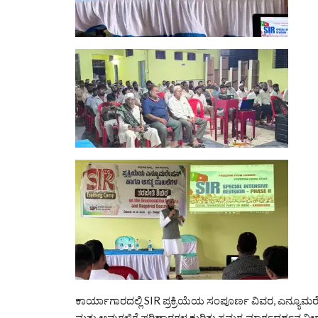
ಕಾರ್ಯಾಗಾರದಲ್ಲಿ SIR ಪ್ರಕ್ರಿಯೆಯ ಸಂಪೂರ್ಣ ವಿವರ, ಎನ್ಯೂಮ
ಮತ್ತು ಅವುಗಳಿಗೆ ಪರಿಹಾರಗಳ ಕುರಿತು ಸಮಗ್ರ ಮಾರ್ಗದರ್ಶನ ನ