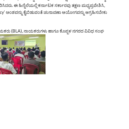
ು. ಈ ಹಿನ್ನೆಲೆಯಲ್ಲಿ ಕರ್ನಾಟಕ ಸರ್ಕಾರವು ತಕ್ಷಣ ಮಧ್ಯಪ್ರವೇಶಿಸಿ,
epancy’ ಅಂಶವನ್ನು ಕೈಬಿಡುವಂತೆ ಚುನಾವಣಾ ಆಯೋಗವನ್ನು ಆಗ್ರಹಿಸಬೇಕು
ಹಾಯಕರು (BLA), ನಾಯಕರುಗಳು ಹಾಗೂ ಕೊಪ್ಪಳ ನಗರದ ವಿವಿಧ ಸಂಘ