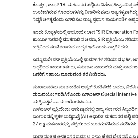
ಕೊಪ್ಪಳ , ಜೂನ್ 18: ಮತದಾರರ ಪಟ್ಟಿಯ ವಿಶೇಷ ತೀವ್ರ ಪರಿಷ್ಕರಣೆ (
ಉಂಟಾಗಿರುವ ಗೊಂದಲಗಳನ್ನು ನಿವಾರಿಸುವುದು ಅತ್ಯಗತ್ಯವಾಗಿ
ಸಿದ್ಧತೆ ಅಗತ್ಯವೆಂದು ಎಸ್‌ಡಿಪಿಐ ರಾಜ್ಯ ಪ್ರಧಾನ ಕಾರ್ಯದರ್ಶಿ ಅಪ್ಸರ್ 
ಇಂದು ಕೊಪ್ಪಳಯಲ್ಲಿ ಆಯೋಜಿಸಲಾದ “SIR Enumeration Form
ಕಾರ್ಯಾಗಾರದಲ್ಲಿ ಮಾತನಾಡಿದ ಅವರು, SIR ಪ್ರಕ್ರಿಯೆಯ ಸರಿಯಾ
ಹಕ್ಕಿನಿಂದ ವಂಚಿತರಾಗುವ ಸಾಧ್ಯತೆ ಇದೆ ಎಂದು ಎಚ್ಚರಿಸಿದರು.
ಎನ್ಯೂಮರೇಷನ್ ಪ್ರಕ್ರಿಯೆಯಲ್ಲಿ ಫಾರ್ಮ್‌ಗಳ ಸರಿಯಾದ ಭರ್ತಿ, ಅಗತ
ಆದ್ದರಿಂದ ಕಾರ್ಯಕರ್ತರು, ಸಮಾಜದ ನಾಯಕರು ಮತ್ತು ಸಾರ್ವಜನಿಕ
ಜನರಿಗೆ ಸಹಾಯ ಮಾಡುವಂತೆ ಕರೆ ನೀಡಿದರು.
ಮುಂದುವರೆದು ಮಾತನಾಡಿದ ಅಪ್ಸರ್ ಕೊಡ್ಲಿಪೇಟೆ ಅವರು, ಬಿಜೆಪಿ
ದುರುಪಯೋಗಪಡಿಸಿಕೊಂಡು ಎಸ್‌ಐಆರ್ (Special Intensive R
ಯತ್ನಿಸುತ್ತಿದೆ ಎಂದು ಆರೋಪಿಸಿದರು.
ಎಸ್‌ಐಆರ್ ಪ್ರಕ್ರಿಯೆಯ ಅನುಷ್ಠಾನದಲ್ಲಿ ರಾಜ್ಯ ಸರ್ಕಾರದ ಸಿಬ್ಬಂದಿ
ಬಂಗಾಳದಲ್ಲಿ ಕೃತಕ ಬುದ್ಧಿಮತ್ತೆ (AI) ಆಧಾರಿತ ಮತದಾರರ ಪಟ್ಟಿ
27 ಲಕ್ಷ ಮತದಾರರನ್ನು ಪಟ್ಟಿಯಿಂದ ಹೊರಗುಳಿಸಿರುವ ವರದಿಗಳು ಗ
ಭಾರತದಂತಹ ಅನಕ್ಷರಸ್ಥರ ಪ್ರಮಾಣ ಇನ್ನೂ ಹೆಚ್ಚಿನ ದೇಶದಲ್ಲಿ 