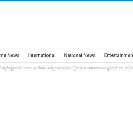
ime News
International
National News
Entertainmen
ೆ ಇಲ್ಲದಿದ್ದರೆ ಅನೇಕ ಅರ್ಹ ನಾಗರಿಕರು ತಮ್ಮ ಮತದಾನದ ಹಕ್ಕಿನಿಂದ ವಂಚಿತರಾಗುವ ಸಾಧ್ಯತೆ ಇದೆ: ಅಪ್ಸರ್ ಕೊಡ