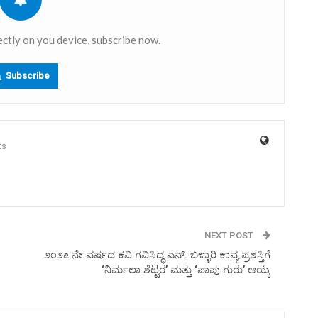
ectly on you device, subscribe now.
Subscribe
ts
NEXT POST
೨೦೨೬ ನೇ ವರ್ಷದ ಕವಿ ಗವಿಸಿದ್ಧ ಎನ್. ಬಳ್ಳಾರಿ ಕಾವ್ಯ ಪ್ರಶಸ್ತಿಗೆ
‘ನಿರ್ಮಲಾ ಶೆಟ್ಟರ’ ಮತ್ತು ‘ಪಾಪು ಗುರು’ ಆಯ್ಕೆ