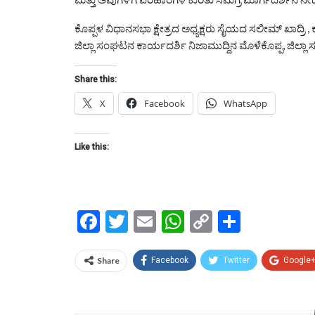
ಕೊಪ್ಪಳ ವಿಧಾನಸಭಾ ಕ್ಷೇತ್ರದ ಅಧ್ಯಕ್ಷರು ಸೈಯದ ಸಲೀಮ್ ಖಾದ್ರಿ 
ಜಿಲ್ಲಾ ಸಂಘಟನ ಕಾರ್ಯದರ್ಶಿ ನಿಜಾಮುದ್ದಿನ ಮೊಳೆಕೊಪ್ಪ, ಜಿಲ್ಲಾ ಸ
Share this:
X
Facebook
WhatsApp
Like this:
Facebook
Twitter
Email
WhatsApp
Copy
Share
Link
Share
Facebook
Twitter
Google