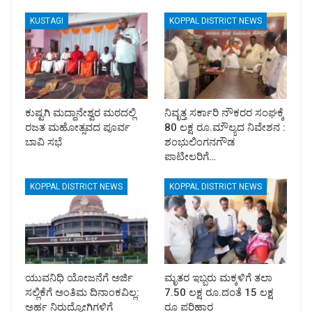
KUSTAGI
KOPPAL DISTRICT NEWS
ಕುಷ್ಟಗಿ ಮದ್ದಾನೇಶ್ವರ ಮಠದಲ್ಲಿ
ನಿವೃತ್ತ ಸರ್ಕಾರಿ ನೌಕರರ ಸಂಘಕ್ಕೆ
ರಜತ ಮಹೋತ್ಸವದ ಪೂರ್ವ
80 ಲಕ್ಷ ರೂ.ಮೌಲ್ಯದ ನಿವೇಶನ :
ಬಾವಿ ಸಭೆ
ಶಂಭುಲಿಂಗನಗೌಡ
ಪಾಟೀಲರಿಗೆ…
KOPPAL DISTRICT NEWS
KOPPAL DISTRICT NEWS
ಯುವನಿಧಿ ಯೋಜನೆಗೆ ಅರ್ಜಿ
ಮೃತರ ಇಬ್ಬರು ಮಕ್ಕಳಿಗೆ ತಲಾ
ಸಲ್ಲಿಕೆಗೆ ಅಂತಿಮ ದಿನಾಂಕವಿಲ್ಲ:
7.50 ಲಕ್ಷ ರೂ.ದಂತೆ 15 ಲಕ್ಷ
ಅರ್ಹ ನಿರುದ್ಯೋಗಿಗಳಿಗೆ
ರೂ ಪರಿಹಾರ