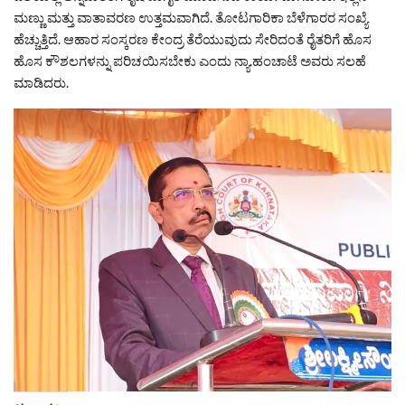
ಮಣ್ಣು ಮತ್ತು ವಾತಾವರಣ ಉತ್ತಮವಾಗಿದೆ. ತೋಟಗಾರಿಕಾ ಬೆಳೆಗಾರರ ಸಂಖ್ಯೆ
ಹೆಚ್ಚುತ್ತಿದೆ. ಆಹಾರ ಸಂಸ್ಕರಣ ಕೇಂದ್ರ ತೆರೆಯುವುದು ಸೇರಿದಂತೆ ರೈತರಿಗೆ ಹೊಸ
ಹೊಸ ಕೌಶಲಗಳನ್ನು ಪರಿಚಯಿಸಬೇಕು ಎಂದು ನ್ಯಾ.ಹಂಚಾಟೆ ಅವರು ಸಲಹೆ
ಮಾಡಿದರು.