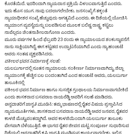
ಕೊರತೆಯಿದೆ. ಇದರಿಂದಾಗಿ ನ್ಯಾಯದಾನ ಪ್ರಕ್ರಿಯೆ ವಿಳಂಬವಾಗುತ್ತಿದೆ ಎಂದರು.
ಇದು ಹೊಸ ಯುಗ. ನಾವು ಬದಲಾಗಲೇಬೇಕು. ಜನಸಂಖ್ಯೆಗೆ ತಕ್ಕಂತೆ
ನ್ಯಾಯಾಧೀಶರ ಸಂಖ್ಯೆ ಹೆಚ್ಚುವುದು ಅಗತ್ಯವಿದೆ ಎಂದರು. ಈ ದಿಶೆಯಲ್ಲಿ ಯೋಚಿಸಿ
ನ್ಯಾಯಾಂಗ ವ್ಯವಸ್ಥೆಯನ್ನು ಬಲಪಡಿಸುವ ಮೂಲಕ ಬಲಿಷ್ಟ ರಾಷ್ಟ್ರ ಕಟ್ಟಲು
ನಾವೆಲ್ಲರೂ ಚಿಂತನಾಶೀಲರಾಗೋಣ ಎಂದರು.
ಮೂರು ವರ್ಷಗಳ ಹಿಂದೆ ಫೆಬ್ರವರಿ 23 ರಂದು ಈ ನ್ಯಾಯಾಲಯದ ಶಂಕುಸ್ಥಾಪನೆಗೆ
ನಾನು ಸಾಕ್ಷಿಯಾಗಿದ್ದೆ. ಈಗ ಕಟ್ಟಡದ ಉದ್ಘಾಟನೆಯಾಗಿದೆ ಎಂದು ನ್ಯಾ.ಹಂಚಾಟೆ
ಅವರು ಸಂತಷ ವ್ಯಕ್ತಪಡಿಸಿದರು.
ವಕೀಲರ ಭವನ ನಿರ್ಮಾಣಕ್ಕೆ ಸಲಹೆ:
ಯಲಬುರ್ಗಾದಲ್ಲಿ ನೂತನ ನ್ಯಾಯಾಲಯ ಸಂಕೀರ್ಣ ನಿರ್ಮಾಣವಾಗಿದ್ದು, ಜಿಲ್ಲಾ
ನ್ಯಾಯಾಂಗಕ್ಕೆ ಹೆಚ್ಚಿನ ಬಲ ಬಂದಂತಾಗಿದೆ ಎಂದ ಹಂಚಾಟೆ ಅವರು, ಯಲಬುರ್ಗಾ
ತಾಲೂಕಿನಲ್ಲಿ
ವಕೀಲರ ಭವನ ನಿರ್ಮಾಣ ಹಾಗೂ ಸುಸಜ್ಜಿತ ಗ್ರಂಥಾಲಯ ನಿರ್ಮಾಣವಾಗಬೇಕಿದೆ
ಎಂದು ಶಾಸಕರಾದ ಬಸವರಾಜ ರಾಯರೆಡ್ಡಿ ಅವರಿಗೆ ಸಲಹೆ ಮಾಡಿದರು.
ಅನ್ನದಾತರಿಗೆ ಜಾಗೃತಿ ಮೂಡಿಸಿ:
ತಮ್ಮ ಭಾಷಣದಲ್ಲಿ ರೈತರ ವಿಷಯ ಪ್ರಸ್ತಾಪಿಸಿದ
ನ್ಯಾಯಮೂರ್ತಿಗಳು, ಶಾಸಕರಾದ ಬಸವರಾಜ ರಾಯರೆಡ್ಡಿ ಅವರ ಜನಪರ, ರೈತಪರ
ಕಾಳಜಿ ಮೆಚ್ವುವಂತದ್ದಾಗಿದೆ. ಅವರ ಕಾಳಜಿಯಿಂದಾಗಿ ಯಲಬುರ್ಗಾ ತಾಲೂಕು
ವೇಗವಾಗಿ ಬೆಳೆಯುತ್ತಿದೆ. ಈ ಭಾಗದ ರೈತರ ಜೀವನ ಮಟ್ಟ ಸಂಪೂರ್ಣ ಸುಧಾರಿಸುವ
ದಿಶೆಯಲ್ಲಿ ಅನ್ನದಾತರಿಗೆ ಕೃಷಿ ಜಾಗೃತಿ ಮೂಡಿಸುವ ಕಾರ್ಯವಾಗಬೇಕು. ಇಲ್ಲಿನ