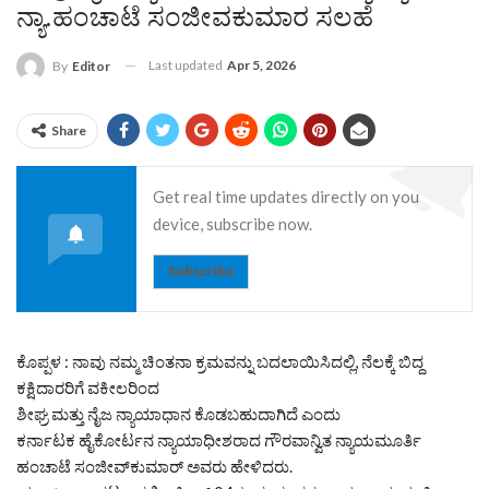
ನ್ಯಾ.ಹಂಚಾಟೆ ಸಂಜೀವಕುಮಾರ ಸಲಹೆ
Last updated
Apr 5, 2026
By
Editor
Share
Get real time updates directly on you
device, subscribe now.
Subscribe
ಕೊಪ್ಪಳ : ನಾವು ನಮ್ಮ ಚಿಂತನಾ ಕ್ರಮವನ್ನು ಬದಲಾಯಿಸಿದಲ್ಲಿ, ನೆಲಕ್ಕೆ ಬಿದ್ದ
ಕಕ್ಷಿದಾರರಿಗೆ ವಕೀಲರಿಂದ
ಶೀಘ್ರ ಮತ್ತು ನೈಜ ನ್ಯಾಯಾಧಾನ ಕೊಡಬಹುದಾಗಿದೆ ಎಂದು
ಕರ್ನಾಟಕ ಹೈಕೋರ್ಟನ ನ್ಯಾಯಾಧೀಶರಾದ ಗೌರವಾನ್ವಿತ ನ್ಯಾಯಮೂರ್ತಿ
ಹಂಚಾಟೆ ಸಂಜೀವ್‌ಕುಮಾರ್ ಅವರು ಹೇಳಿದರು.