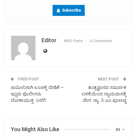
Subscribe
Editor
4992 Posts
0 Comments
PREV POST
NEXT POST
ಜಾಮೀನಿಗಾಗಿ ಲಂಚಕ್ಕೆ ಬೇಡಿಕೆ –
ತಂತ್ರಜ್ಞಾನದ ಸಮರ್ಪಕ
ಇಬ್ಬರು ಪೊಲೀಸರು
ಬಳಕೆಯಿಂದ ನ್ಯಾಯಧಾನಕ್ಕೆ
ಲೋಕಾಯುಕ್ತ ಬಲೆಗೆ
ವೇಗ: ನ್ಯಾ. ಸಿ.ಎಂ.ಪೂಣಚ್ಚ
You Might Also Like
All