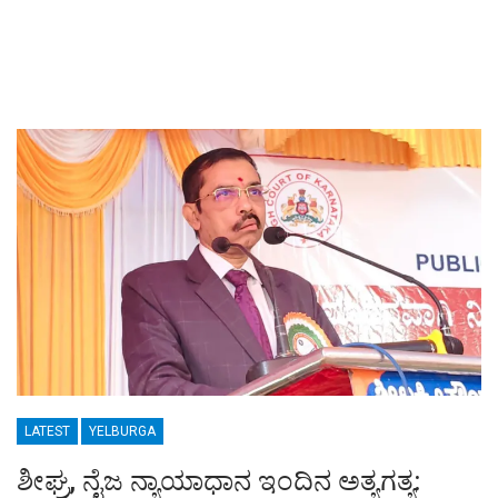
LATEST
YELBURGA
ಶೀಘ್ರ, ನೈಜ ನ್ಯಾಯಾಧಾನ ಇಂದಿನ ಅತ್ಯಗತ್ಯ: