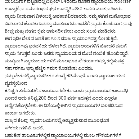
ಯಲಬುರ್ಗಾ ಪಟ್ಟಣದಲ್ಲಿ ಏಪ್ರೀಲ್ 04ರಂದು ನೂತನ ನ್ಯಾಯಾಲಯ ಸಂಕೀರ್ಣ
ಉದ್ಘಾಟನಾ ಸಮಾರಂಭದ ಘನ ಉಪಸ್ಥಿತಿ ವಹಿಸಿ ಅವರು ಮಾತನಾಡಿದರು.
ನ್ಯಾಯ ನೀಡುವಾಗ ವಿಳಂಬಕ್ಕೆ ಅವಕಾಶವಿರಬಾರದು. ನಮ್ಮ ಈಗಿನ ಮನೋಭಾವ
ಬದಲಾಗದ ಹೊರತು ಏನನ್ನೂ ಮಾಡಲಾಗದು. ಜನತೆಗೆ ನ್ಯಾಯ ಕೊಡುವಾಗ ನಾವು
ಶೀಘ್ರ ಮತ್ತು ವೇಗದ ಕ್ರಮ ಅನುಸರಿಸಬೇಕು ಎಂದು ಸಲಹೆ ಮಾಡಿದರು.
ಈಗ ಇಡೀ ದೇಶದ ಜನತೆ ಹಾಗೂ ಸಮಾಜ ನ್ಯಾಯಾಂಗದತ್ತ ನೋಡುತ್ತಿದೆ.
ನ್ಯಾಯಾಂಗವು ಭರವಸೆಯ ಬೆಳಕಾಗಿದೆ. ನ್ಯಾಯಾಲಯಗಳಿಗೆ ಹೋದರೆ ನಮಗೆ
ನ್ಯಾಯ ಸಿಗುತ್ತದೆ ಎಂದು ಜನರು ನ್ಯಾಯಾಲಯದ ಮೇಲೆ ನಂಬಿಕೆ ಹೊಂದಿದ್ದಾರೆ.
ಮುಖ್ಯವಾಗಿ ನ್ಯಾಯಾಲಯಗಳಿಗೆ ಮೂಲಭೂತ ಸೌಕರ್ಯಗಳನ್ನು ಕಲ್ಪಿಸುವತ್ತ
ಸರ್ಕಾರಗಳು ಇನ್ನು ಹೆಚ್ಚಿನ ಗಮನ ಕೊಡಬೇಕು ಎಂದರು.
ನಮ್ಮ ದೇಶದಲ್ಲಿ ನ್ಯಾಯಾಧೀಶರ ಸಂಖ್ಯೆ ಕಡಿಮೆ ಇದೆ. ಒಂದು ನ್ಯಾಯಾಲಯದ
ವ್ಯವಸ್ಥೆಯಿಂದ
ಕನಿಷ್ಟ 5 ತಲೆಮಾರಿಗೆ ಸಹಾಯವಾಗಬೇಕು. ಒಂದು ನ್ಯಾಯಾಲಯದ ಕಾಲಾವಧಿ
ಎಂದರೆ ಅದು ಕನಿಷ್ಟ 200 ದಿಂದ 300 ವರ್ಷ ಇರುತ್ತದೆ ಎಂದು ಎಲ್ಲರೂ
ಅರ್ಥೈಸಿಕೊಳ್ಳಬೇಕು. ಈ ದಿಸೆಯಲ್ಲಿ ಈಗಿನ ನ್ಯಾಯಾಲಯಗಳ ಬಲಪಡಿಸುವ
ಕಾರ್ಯ ಆಗಬೇಕು.
ರಾಜ್ಯದ ಕೆಲವು ನ್ಯಾಯಾಲಯಗಳಲ್ಲಿ ಅತ್ಯುತ್ತಮವಾದ ಮೂಲಭೂತ
ಸೌಕರ್ಯಗಳಿವೆ. ಆದರೆ,
ಬಹುತೇಕ ತಾಲೂಕುಗಳಲ್ಲಿನ ನ್ಯಾಯಾಲಯಗಳಲ್ಲಿ ಮೂಲ ಸೌಕರ್ಯಗಳಿಗೆ