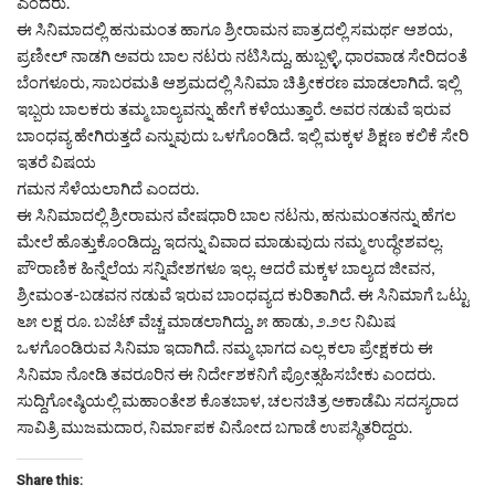
ಎಂದರು.
ಈ ಸಿನಿಮಾದಲ್ಲಿ ಹನುಮಂತ ಹಾಗೂ ಶ್ರೀರಾಮನ ಪಾತ್ರದಲ್ಲಿ ಸಮರ್ಥ ಆಶಯ,
ಪ್ರಣೀಲ್ ನಾಡಗಿ ಅವರು ಬಾಲ ನಟರು ನಟಿಸಿದ್ದು, ಹುಬ್ಬಳ್ಳಿ, ಧಾರವಾಡ ಸೇರಿದಂತೆ
ಬೆಂಗಳೂರು, ಸಾಬರಮತಿ ಆಶ್ರಮದಲ್ಲಿ ಸಿನಿಮಾ ಚಿತ್ರೀಕರಣ ಮಾಡಲಾಗಿದೆ. ಇಲ್ಲಿ
ಇಬ್ಬರು ಬಾಲಕರು ತಮ್ಮ ಬಾಲ್ಯವನ್ನು ಹೇಗೆ ಕಳೆಯುತ್ತಾರೆ. ಅವರ ನಡುವೆ ಇರುವ
ಬಾಂಧವ್ಯ ಹೇಗಿರುತ್ತದೆ ಎನ್ನುವುದು ಒಳಗೊಂಡಿದೆ. ಇಲ್ಲಿ ಮಕ್ಕಳ ಶಿಕ್ಷಣ ಕಲಿಕೆ ಸೇರಿ
ಇತರೆ ವಿಷಯ
ಗಮನ ಸೆಳೆಯಲಾಗಿದೆ ಎಂದರು.
ಈ ಸಿನಿಮಾದಲ್ಲಿ ಶ್ರೀರಾಮನ ವೇಷಧಾರಿ ಬಾಲ ನಟನು, ಹನುಮಂತನನ್ನು ಹೆಗಲ
ಮೇಲೆ ಹೊತ್ತುಕೊಂಡಿದ್ದು, ಇದನ್ನು ವಿವಾದ ಮಾಡುವುದು ನಮ್ಮ ಉದ್ಧೇಶವಲ್ಲ.
ಪೌರಾಣಿಕ ಹಿನ್ನೆಲೆಯ ಸನ್ನಿವೇಶಗಳೂ ಇಲ್ಲ. ಆದರೆ ಮಕ್ಕಳ ಬಾಲ್ಯದ ಜೀವನ,
ಶ್ರೀಮಂತ-ಬಡವನ ನಡುವೆ ಇರುವ ಬಾಂಧವ್ಯದ ಕುರಿತಾಗಿದೆ. ಈ ಸಿನಿಮಾಗೆ ಒಟ್ಟು
೬೫ ಲಕ್ಷ ರೂ. ಬಜೆಟ್ ವೆಚ್ಚ ಮಾಡಲಾಗಿದ್ದು, ೫ ಹಾಡು, ೨.೨೮ ನಿಮಿಷ
ಒಳಗೊಂಡಿರುವ ಸಿನಿಮಾ ಇದಾಗಿದೆ. ನಮ್ಮ ಭಾಗದ ಎಲ್ಲ ಕಲಾ ಪ್ರೇಕ್ಷಕರು ಈ
ಸಿನಿಮಾ ನೋಡಿ ತವರೂರಿನ ಈ ನಿರ್ದೇಶಕನಿಗೆ ಪ್ರೋತ್ಸಹಿಸಬೇಕು ಎಂದರು.
ಸುದ್ದಿಗೋಷ್ಠಿಯಲ್ಲಿ ಮಹಾಂತೇಶ ಕೊತಬಾಳ, ಚಲನಚಿತ್ರ ಅಕಾಡೆಮಿ ಸದಸ್ಯರಾದ
ಸಾವಿತ್ರಿ ಮುಜಮದಾರ, ನಿರ್ಮಾಪಕ ವಿನೋದ ಬಗಾಡೆ ಉಪಸ್ಥಿತರಿದ್ದರು.
Share this: