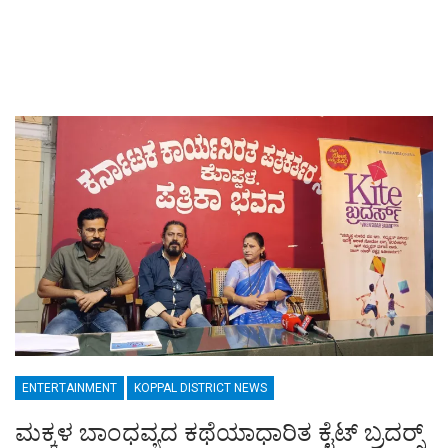
ENTERTAINMENT
KOPPAL DISTRICT NEWS
ಮಕ್ಕಳ ಬಾಂಧವ್ಯದ ಕಥೆಯಾಧಾರಿತ ಕೈಟ್ ಬ್ರದರ‍್ಸ್