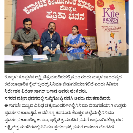
ಕೊಪ್ಪಳ: ಕೊಪ್ಪಳದ ಲಕ್ಷ್ಮಿ ಚಿತ್ರ ಮಂದಿರದಲ್ಲಿ ನ.೨೧ ರಂದು ಮಕ್ಕಳ ಬಾಂಧವ್ಯದ
ಕಥೆಯಾಧಾರಿತ ಕೈಟ್ ಬ್ರದರ‍್ಸ್ ಸಿನಿಮಾ ಬಿಡುಗಡೆಯಾಗಲಿದೆ ಎಂದು ಸಿನಿಮಾ
ನಿರ್ದೇಶಕ ವಿರೇನ್ ಸಾಗರ್ ಬಗಾಡೆ ಅವರು ಹೇಳಿದರು.
ನಗರದ ಪತ್ರಿಕಾಭವನದಲ್ಲಿ ಸುದ್ದಿಗೋಷ್ಠಿ ನಡೆಸಿ ಅವರು ಮಾತನಾಡಿದರು.
ಈಗಾಗಲೇ ರಾಜ್ಯದ ವಿವಿಧ ಚಿತ್ರ ಮಂದರಿಗಳಲ್ಲಿ ಸಿನಿಮಾ ಬಿಡುಗಡೆಯಾಗಿ ಉತ್ತಮ
ಪ್ರದರ್ಶನ ಕಾಣುತ್ತಿದೆ. ಆದರೆ ನನ್ನ ತವರೂರು ಕೊಪ್ಪಳ ಜಿಲ್ಲೆಯಲ್ಲಿ ಸಿನಿಮಾ
ಪ್ರದರ್ಶನ ಕಾಣಲಿಲ್ಲ. ಕಾರಣ, ಇಲ್ಲಿ ಚಿತ್ರ ಮಂದಿರ ನಮಗೆ ಲಭ್ಯವಾಗಿರಲಿಲ್ಲ. ಈಗ
ಲಕ್ಷ್ಮಿ ಚಿತ್ರ ಮಂದಿರದಲ್ಲಿ ಸಿನಿಮಾ ಪ್ರದರ್ಶನಕ್ಕೆ ನಮಗೆ ಅವಕಾಶ ದೊರೆತಿದೆ