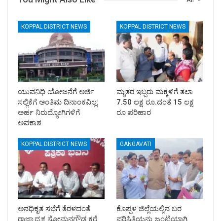
KOPPAL DISTRICT NEWS
KOPPAL DISTRICT NEWS
ಯುವನಿಧಿ ಯೋಜನೆಗೆ ಅರ್ಜಿ
ಮೃತರ ಇಬ್ಬರು ಮಕ್ಕಳಿಗೆ ತಲಾ
ಸಲ್ಲಿಕೆಗೆ ಅಂತಿಮ ದಿನಾಂಕವಿಲ್ಲ:
7.50 ಲಕ್ಷ ರೂ.ದಂತೆ 15 ಲಕ್ಷ
ಅರ್ಹ ನಿರುದ್ಯೋಗಿಗಳಿಗೆ
ರೂ ಪರಿಹಾರ
ಅವಕಾಶ
KOPPAL DISTRICT NEWS
GANGAVATI
ಅನಧಿಕೃತ ಸಭೆಗೆ ತೆರಳದಂತೆ
ಕೊಪ್ಪಳ ಜಿಲ್ಲೆಯಲ್ಲಿನ ಬರ
ರಾಜ್ಯಾಧ್ಯಕ್ಷ ಸೋಮನಗೌಡ ಕರೆ
ಪರಿಸ್ಥಿತಿಯನ್ನು ಜಂಟಿಯಾಗಿ