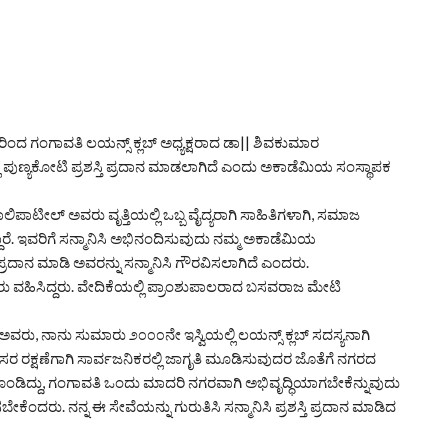
ಂದ ಗಂಗಾವತಿ ಲಯನ್ಸ್ ಕ್ಲಬ್ ಅಧ್ಯಕ್ಷರಾದ ಡಾ|| ಶಿವಕುಮಾರ
ಲಿ ಪುಣ್ಯಕೋಟಿ ಪ್ರಶಸ್ತಿ ಪ್ರದಾನ ಮಾಡಲಾಗಿದೆ ಎಂದು ಅಕಾಡೆಮಿಯ ಸಂಸ್ಥಾಪಕ
ಪಾಟೀಲ್ ಅವರು ವೃತ್ತಿಯಲ್ಲಿ ಒಬ್ಬ ವೈದ್ಯರಾಗಿ ಸಾಹಿತಿಗಳಾಗಿ, ಸಮಾಜ
್ದಾರೆ. ಇವರಿಗೆ ಸನ್ಮಾನಿಸಿ ಅಭಿನಂದಿಸುವುದು ನಮ್ಮ ಅಕಾಡೆಮಿಯ
 ಪ್ರದಾನ ಮಾಡಿ ಅವರನ್ನು ಸನ್ಮಾನಿಸಿ ಗೌರವಿಸಲಾಗಿದೆ ಎಂದರು.
ರು ವಹಿಸಿದ್ದರು. ವೇದಿಕೆಯಲ್ಲಿ ಪ್ರಾಂಶುಪಾಲರಾದ ಬಸವರಾಜ ಮೇಟಿ
ಅವರು, ನಾನು ಸುಮಾರು ೨೦೦೦ನೇ ಇಸ್ವಿಯಲ್ಲಿ ಲಯನ್ಸ್ ಕ್ಲಬ್ ಸದಸ್ಯನಾಗಿ
ರ ರಕ್ಷಣೆಗಾಗಿ ಸಾರ್ವಜನಿಕರಲ್ಲಿ ಜಾಗೃತಿ ಮೂಡಿಸುವುದರ ಜೊತೆಗೆ ನಗರದ
ಕೊಂಡಿದ್ದು, ಗಂಗಾವತಿ ಒಂದು ಮಾದರಿ ನಗರವಾಗಿ ಅಭಿವೃದ್ಧಿಯಾಗಬೇಕೆನ್ನುವುದು
ಸಬೇಕೆಂದರು. ನನ್ನ ಈ ಸೇವೆಯನ್ನು ಗುರುತಿಸಿ ಸನ್ಮಾನಿಸಿ ಪ್ರಶಸ್ತಿ ಪ್ರದಾನ ಮಾಡಿದ