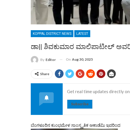
KOPPAL DISTRICT NEWS
LATEST
ಡಾ|| ಶಿವಕುಮಾರ ಮಾಲಿಪಾಟೀಲ್ ಅವರಿಗೆ 
On
Aug 30, 2025
By
Editor
Share
Get real time updates directly on
Subscribe
ಬೆಂಗಳೂರಿನ ಕುಂಭಮೇಳ ಸಾಂಸ್ಕೃತಿಕ ಅಕಾಡೆಮಿ ಇವರಿಂದ