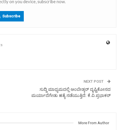
ectly on you device, subscribe now.
Subscribe
ts
NEXT POST
ಸುದ್ದಿ ಮಾಧ್ಯಮದಲ್ಲಿ ಅಂಬೇಡ್ಕರ್ ದೃಷ್ಟಿಕೋನದ
ಮರ್ಯಾದೆಗೇಡು ಹತ್ಯೆ ನಡೆಯುತ್ತಿದೆ: ಕೆ.ವಿ.ಪ್ರಭಾಕರ್
More From Author