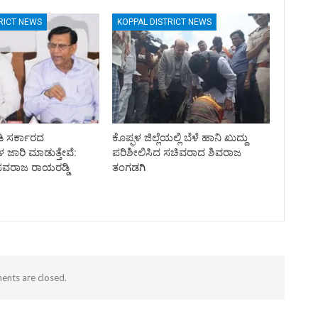
RICT NEWS
KOPPAL DISTRICT NEWS
ಡಿ ಸರ್ಕಾರದ
ಕೊಪ್ಫಳ ಜಿಲ್ಲೆಯಲ್ಲಿ ಬೆಳೆ ಹಾನಿ ಖುದ್ದು
ಜಾರಿ ಮಾಡುತ್ತೇವೆ:
ಪರಿಶೀಲಿಸಿದ ಸಚಿವರಾದ ಶಿವರಾಜ
ವರಾಜ ರಾಯರಡ್ಡಿ
ತಂಗಡಗಿ
nts are closed.