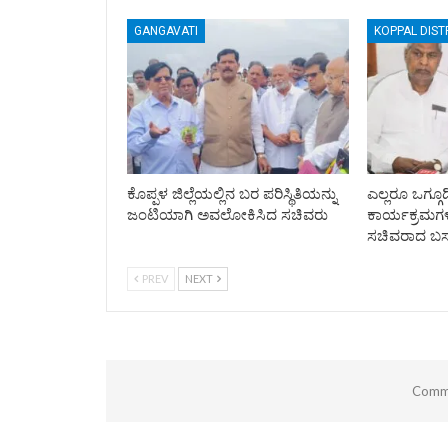
GANGAVATI
KOPPAL DIST
ಕೊಪ್ಪಳ ಜಿಲ್ಲೆಯಲ್ಲಿನ ಬರ ಪರಿಸ್ಥಿತಿಯನ್ನು
ಎಲ್ಲರೂ ಒಗ್ಗೂ
ಜಂಟಿಯಾಗಿ ಅವಲೋಕಿಸಿದ ಸಚಿವರು
ಕಾರ್ಯಕ್ರಮಗಳ 
ಸಚಿವರಾದ ಬಸ
PREV
NEXT
Comme