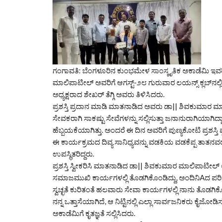
ಗಂಗಾವತಿ: ಬೆಂಗಳೂರಿನ ಕುಂಭಮೇಳ ಸಾಂಸ್ಕೃತಿಕ ಅಕಾಡೆಮಿ ಇವರಿ
ಮಾಲಿಪಾಟೀಲ್ ಅವರಿಗೆ ಆಗಸ್ಟ್-೨೮ ಗುರುವಾರ ಲಯನ್ಸ್ ಕ್ಲಬ್‌ನಲ್
ಅಧ್ಯಕ್ಷರಾದ ಶೇಖರ್ ತೆಗ್ಗಿ ಅವರು ತಿಳಿಸಿದರು.
ಪ್ರಶಸ್ತಿ ಪ್ರದಾನ ಮಾಡಿ ಮಾತನಾಡಿದ ಅವರು ಡಾ|| ಶಿವಕುಮಾರ ಮಾಲಿ
ಸೇವಕರಾಗಿ ಸಾಕಷ್ಟು ಸೇವೆಗಳನ್ನು ಸಲ್ಲಿಸುತ್ತಾ ಜನಾನುರಾಗಿಯಾಗಿದ
ಹೆಬ್ಬಯಕೆಯಾಗಿತ್ತು. ಅಂದರೆ ಈ ದಿನ ಅವರಿಗೆ ಪುಣ್ಯಕೋಟಿ ಪ್ರಶಸ್ತಿ
ಈ ಕಾರ್ಯಕ್ರಮದ ದಿವ್ಯ ಸಾನಿಧ್ಯವನ್ನು ವಡಕಿಯ ವಡಕೆಪ್ಪ ತಾತನವ
ಉಪಸ್ಥಿತರಿದ್ದರು.
ಪ್ರಶಸ್ತಿ ಸ್ವೀಕರಿಸಿ ಮಾತನಾಡಿದ ಡಾ|| ಶಿವಕುಮಾರ ಮಾಲಿಪಾಟೀಲ್ 
ಸಮಾಜಮುಖಿ ಕಾರ್ಯಗಳಲ್ಲಿ ತೊಡಗಿಕೊಂಡಿದ್ದು, ಅಂದಿನಿAದ ಪರಿಸ
ಸ್ವಚ್ಛತೆ ಕುರಿತಂತೆ ಹಲವಾರು ಸೇವಾ ಕಾರ್ಯಗಳಲ್ಲಿ ನಾನು ತೊಡಗಿ
ನನ್ನ ಒತ್ತಾಸೆಯಾಗಿದೆ, ಆ ನಿಟ್ಟಿನಲ್ಲಿ ಎಲ್ಲಾ ಸಾರ್ವಜನಿಕರು ಕೈಜೋಡಿ
ಅಕಾಡೆಮಿಗೆ ಕೃತಜ್ಞತೆ ಸಲ್ಲಿಸಿದರು.