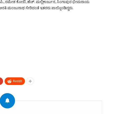
ರಥ ಪಿ., ರಮೇಶ ಕೋಟಿ, ಹೆಚ್. ಮಲ್ಲಿಕಾರ್ಜುನ, ಸಿಂಗಾಪುರ ಭೀಮರಾಯ
 ಆರತಿ ಮಂಜುನಾಥ ಸೇರಿದಂತೆ ಇತರರು ಪಾಲ್ಗೊಂಡಿದ್ದರು.
+
ReddIt