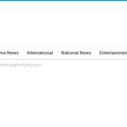
ime News
International
National News
Entertainmen
ಗೆ ಪುಣ್ಯಕೋಟಿ ಪ್ರಶಸ್ತಿ ಪ್ರದಾನ