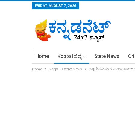
FRIDAY, AUGUST 7, 2026
Home
Koppal ಜಿಲ್ಲೆ
State News
Cr
Home
Koppal District News
ಡಾ|| ಶಿವಕುಮಾರ ಮಾಲಿಪಾಟೀಲ್ ಅವರಿ