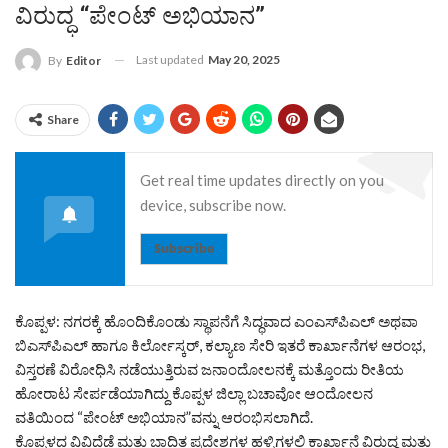
ವಿರುದ್ಧ “ಪೇಂಟ್ ಅಭಿಯಾನ”
Last updated
May 20, 2025
By
Editor
Share
Get real time updates directly on you
device, subscribe now.
Subscribe
ಕೊಪ್ಪಳ: ನಗರಕ್ಕೆ ಹೊಂದಿಕೊಂಡು ಸ್ಥಾಪನೆಗೆ ಸಿದ್ಧವಾದ ಎಂಎಸ್‌ಪಿಎಲ್ ಅಥವಾ
ಬಿಎಸ್‌ಪಿಎಲ್ ಹಾಗೂ ಕಿರ್ಲೋಸ್ಕರ್, ಕಲ್ಯಾಣ ಸೇರಿ ಇತರೆ ಕಾರ್ಖಾನೆಗಳ ಆರಂಭ,
ವಿಸ್ತರಣೆ ವಿರೋಧಿಸಿ ನಡೆಯುತ್ತಿರುವ ಜನಾಂದೋಲನಕ್ಕೆ ಮತ್ತೊಂದು ರೀತಿಯ
ಹೋರಾಟ ಸೇರ್ಪಡೆಯಾಗಿದ್ದು ಕೊಪ್ಪಳ ಜಿಲ್ಲಾ ಬಚಾವೋ ಆಂದೋಲನ
ವತಿಯಿಂದ “ಪೇಂಟ್ ಅಭಿಯಾನ”ವನ್ನು ಆರಂಭಿಸಲಾಗಿದೆ.
ಕೊಪ್ಪಳದ ವಿವಿದೆಡೆ ಮತ್ತು ಬಾದಿತ ಪ್ರದೇಶಗಳ ಹಳ್ಳಿಗಳಲ್ಲಿ ಕಾರ್ಖಾನೆ ವಿರುದ್ಧ ಮತ್ತು