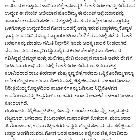
ಅದರಿಂದ ಆಗುತ್ತಿರುವ ಹಾನಿಯ ಬಗ್ಗೆ ಜನಜಾಗೃತಿ ಗೋಡೆ ಬರಹಗಳನ್ನು ಬರೆಯುವ
ಉದ್ದೇಶ ಈ ಪೇಂಟ್ ಅಭಿಯಾನ ಹೊಂದಿದ್ದು, ಈ ಪೇಂಟ್ ಅಭಿಯಾನವನ್ನು
ಜನಾಂದೋಲನವಾಗಿ ಸಹಕಾರದ ತತ್ವದಲ್ಲಿ ಮಾಡುವ ಉದ್ದೇಶದಿಂದ ಎಲ್ಲರನ್ನೂ
ಒಳಗೊಳ್ಳುವ ಉದ್ದೇಶದಿಂದ ಗೋಡೆ ಬರಹಕ್ಕೆ ಅಗತ್ಯ ಇರುವ ಬಣ್ಣಗಳನ್ನು ಕೊಪ್ಪಳ
ಭಾಗ್ಯನಗರದ ವಿವಿಧ ಬಣ್ಣದ ವ್ಯಾಪಾರಿಗಳಿಂದ ದೇಣಿಗೆ ರೂಪದಲ್ಲಿ ಪಡೆದು ಗೋಡೆ
ಬರಹಗಳನ್ನು ಮಾಡಲು ಸಮಿತಿ ನಿರ್ಧರಿಸಿ ಇಂದು ಅದಕ್ಕೆ ಚಾಲನೆ ನೀಡಲಾಗಿದೆ.
ಮೊದಲು ನಗರದ ಕುಷ್ಟಗಿ ರಸ್ತೆಯಲ್ಲಿರುವ ಕಿರಣ್ ಪೇಂಟ್ಸ್‌ನ ಮಾಲೀಕರಾದ
ಗವಿಸಿದ್ದಪ್ಪ ಚಿನ್ನೂರ್ ಮತ್ತು ಹುಲಿಗಮ್ಮ ದೇವಿ ಪೇಂಟ್ಸ್ ನ ಮಾರುತಿ ಅವರು ದೇಣಿಗೆ
ನೀಡಿದರು. ಈ ಅಭಿಯಾನದಲ್ಲಿ ಗೋಡೆ ಬರಹ ಬರೆಯಲು ಹಿರಿಯ ಚಿತ್ರ
ಕಲಾವಿದರಾದ ರಾಜು ತೇರದಾಳ್ ಮತ್ತು ಕೃಷ್ಣ ಚಿತ್ರಗಾರವರು ಒಪ್ಪಿಕೊಂಡಿದ್ದು ಇನ್ನೂ
ಅನೇಕ ಬಣ್ಣದ ಅಂಗಡಿ ಮಾಲೀಕರು ಮತ್ತು ಚಿತ್ರ ಕಲಾವಿದರು ಸಹಕಾರ ನೀಡುವ
ನಿರೀಕ್ಷೆಯಿದ್ದು ಕೊಪ್ಪಳದಿಂದ ಕಾರ್ಖಾನೆಗಳನ್ನು ಓಡಿಸುವ ನಿಟ್ಟಿನೊಳಗಡೆ
ಆಂದೋಲನವನ್ನು ತೀವ್ರಗೊಳಿಸಲು ಜನರು ಅಂಜದೆ ಅಳುಕದೆ ಸಹಕಾರ ನೀಡಲು
ಕೋರಲಾಗಿದೆ.
ಈ ಸಂದರ್ಭದಲ್ಲಿ ಕೊಪ್ಪಳ ಜಿಲ್ಲಾ ಬಚಾವೋ ಆಂದೋಲನದ ಪ್ರೊ. ಅಲ್ಲಮಪ್ರಭು
ಬೆಟ್ಟದೂರ್, ಬಸವರಾಜ ಶೀಲವಂತರ್, ಮಹಾಂತೇಶ್ ಕೊತಬಾಳ, ಮಂಜುನಾಥ
ಜಿ. ಗೊಂಡಬಾಳ, ಶರಣು ಗಡ್ಡಿ ಇತರರು ಇದ್ದರು. ಬಣ್ಣದ ಸಹಾಯ ಮಾಡಲಿಚ್ಚಿಸುವ
ಬಣ್ಣದ ಅಂಗಡಿಯವರು, ಗೋಡೆ ಬರಹ ಮಾಡಲು ಇಚ್ಛಿಸುವ ಚಿತ್ರ ಕಲಾವಿದರು