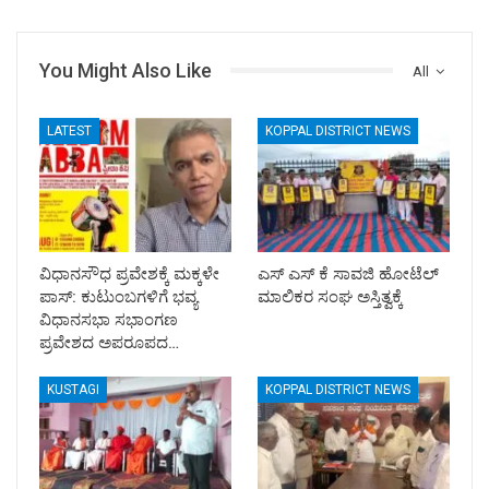
You Might Also Like
All
LATEST
KOPPAL DISTRICT NEWS
ವಿಧಾನಸೌಧ ಪ್ರವೇಶಕ್ಕೆ ಮಕ್ಕಳೇ
ಎಸ್ ಎಸ್ ಕೆ ಸಾವಜಿ ಹೋಟೆಲ್
ಪಾಸ್: ಕುಟುಂಬಗಳಿಗೆ ಭವ್ಯ
ಮಾಲಿಕರ ಸಂಘ ಅಸ್ತಿತ್ವಕ್ಕೆ
ವಿಧಾನಸಭಾ ಸಭಾಂಗಣ
ಪ್ರವೇಶದ ಅಪರೂಪದ…
KUSTAGI
KOPPAL DISTRICT NEWS