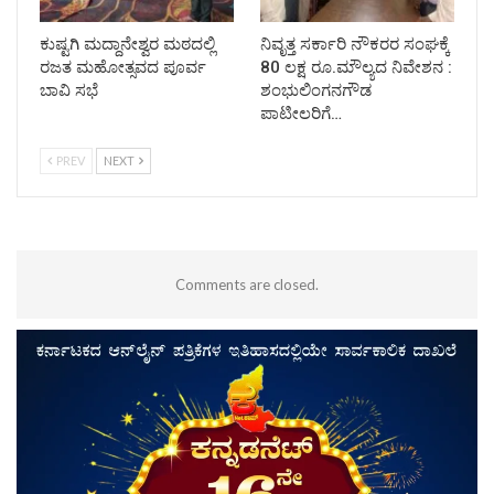
ಕುಷ್ಟಗಿ ಮದ್ದಾನೇಶ್ವರ ಮಠದಲ್ಲಿ
ನಿವೃತ್ತ ಸರ್ಕಾರಿ ನೌಕರರ ಸಂಘಕ್ಕೆ
ರಜತ ಮಹೋತ್ಸವದ ಪೂರ್ವ
80 ಲಕ್ಷ ರೂ.ಮೌಲ್ಯದ ನಿವೇಶನ :
ಬಾವಿ ಸಭೆ
ಶಂಭುಲಿಂಗನಗೌಡ
ಪಾಟೀಲರಿಗೆ…
PREV
NEXT
Comments are closed.