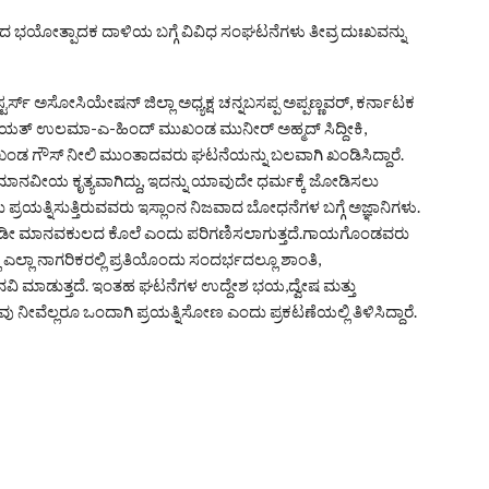
ಿ ನಡೆದ ಭಯೋತ್ಪಾದಕ ದಾಳಿಯ ಬಗ್ಗೆ ವಿವಿಧ ಸಂಘಟನೆಗಳು ತೀವ್ರ ದುಃಖವನ್ನು
ರ್ಸ್ ಅಸೋಸಿಯೇಷನ್ ಜಿಲ್ಲಾ ಅಧ್ಯಕ್ಷ ಚನ್ನಬಸಪ್ಪ ಅಪ್ಪಣ್ಣವರ್, ಕರ್ನಾಟಕ
,ಜಮಿಯತ್ ಉಲಮಾ-ಎ-ಹಿಂದ್ ಮುಖಂಡ ಮುನೀರ್ ಅಹ್ಮದ್ ಸಿದ್ದೀಕಿ,
 ಮುಖಂಡ ಗೌಸ್ ನೀಲಿ ಮುಂತಾದವರು ಘಟನೆಯನ್ನು ಬಲವಾಗಿ ಖಂಡಿಸಿದ್ದಾರೆ.
ಮಾನವೀಯ ಕೃತ್ಯವಾಗಿದ್ದು, ಇದನ್ನು ಯಾವುದೇ ಧರ್ಮಕ್ಕೆ ಜೋಡಿಸಲು
ು ಪ್ರಯತ್ನಿಸುತ್ತಿರುವವರು ಇಸ್ಲಾಂನ ನಿಜವಾದ ಬೋಧನೆಗಳ ಬಗ್ಗೆ ಅಜ್ಞಾನಿಗಳು.
್ನು ಇಡೀ ಮಾನವಕುಲದ ಕೊಲೆ ಎಂದು ಪರಿಗಣಿಸಲಾಗುತ್ತದೆ.ಗಾಯಗೊಂಡವರು
ಎಲ್ಲಾ ನಾಗರಿಕರಲ್ಲಿ ಪ್ರತಿಯೊಂದು ಸಂದರ್ಭದಲ್ಲೂ ಶಾಂತಿ,
ು ಮನವಿ ಮಾಡುತ್ತದೆ. ಇಂತಹ ಘಟನೆಗಳ ಉದ್ದೇಶ ಭಯ,ದ್ವೇಷ ಮತ್ತು
ು ನೀವೆಲ್ಲರೂ ಒಂದಾಗಿ ಪ್ರಯತ್ನಿಸೋಣ ಎಂದು ಪ್ರಕಟಣೆಯಲ್ಲಿ ತಿಳಿಸಿದ್ದಾರೆ.