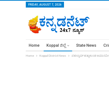
FRIDAY, AUGUST 7, 2026
Home
Koppal ಜಿಲ್ಲೆ
State News
Cr
Home
Koppal District News
ಪಹಲ್ಗಾಮ್ ಹತ್ಯಾಕಾಂಡ ಅಮಾನವೀಯ