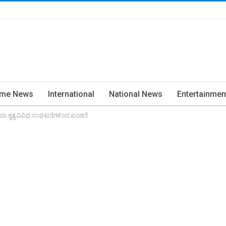
ime News
International
National News
Entertainmen
 ಕೃತ್ಯ.ವಿವಿಧ ಸಂಘಟನೆಗಳಿಂದ ಖಂಡನೆ