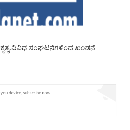
ೃತ್ಯ.ವಿವಿಧ ಸಂಘಟನೆಗಳಿಂದ ಖಂಡನೆ
 you device, subscribe now.