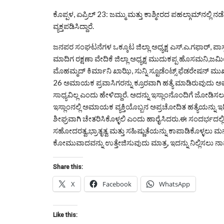
ಕೊಪ್ಪಳ, ಏಪ್ರಿಲ್ 23: ಜಮ್ಮು ಮತ್ತು ಕಾಶ್ಮೀರದ ಪಹಲ್ಗಾಮ್‌ನಲ್ಲ
ವ್ಯಕ್ತಪಡಿಸಿದ್ದಾರೆ.
ಜನಪರ ಸಂಘಟನೆಗಳ ಒಕ್ಕೂಟ ಜಿಲ್ಲಾ ಅಧ್ಯಕ್ಷ ಎಸ್.ಎ.ಗಫಾರ್, ಪಾಸ್ಟ
ಮಾದಿಗ ರಕ್ಷಣಾ ವೇದಿಕೆ ಜಿಲ್ಲಾ ಅಧ್ಯಕ್ಷ ಮುದುಕಪ್ಪ ಹೊಸಮನಿ
ಮೊಹಮ್ಮದ್ ಕಿರ್ಮಾನಿ ಖಾಝಿ, ಸುನ್ನಿ ಸ್ಟೂಡೆಂಟ್ಸ್ ಫೆಡರೇಷನ್
26 ಅಮಾಯಕ ಪ್ರವಾಸಿಗರನ್ನು ಕ್ರೂರವಾಗಿ ಹತ್ಯೆ ಮಾಡಿರುವುದು ಅ
ಸಾಧ್ಯವಿಲ್ಲ ಎಂದು ಹೇಳಿದ್ದಾರೆ. ಅದನ್ನು ಇಸ್ಲಾಂನೊಂದಿಗೆ ಜೋಡಿಸಲ
ಇಸ್ಲಾಂನಲ್ಲಿ ಅಮಾಯಕ ವ್ಯಕ್ತಿಯೊಬ್ಬನ ಅಪ್ರಚೋದಿತ ಹತ್ಯೆಯನ
ಶೀಘ್ರವಾಗಿ ಚೇತರಿಸಿಕೊಳ್ಳಲಿ ಎಂದು ಹಾರೈಸಿದರು.ಈ ಸಂದರ್ಭದಲ್ಲಿ 
ಸಹೋದರತ್ವ,ಭ್ರಾತೃತ್ವ ಮತ್ತು ಸಹಿಷ್ಣುತೆಯನ್ನು ಕಾಪಾಡಿಕೊಳ್ಳಲ
ಕೋಮುವಾದವನ್ನು ಉತ್ತೇಜಿಸುವುದು ಮಾತ್ರ, ಇದನ್ನು ನಿಲ್ಲಿಸಲು ನಾವ
Share this:
X
Facebook
WhatsApp
Like this: