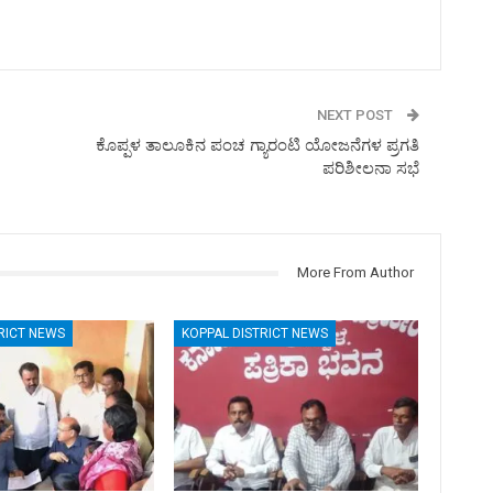
NEXT POST
ಕೊಪ್ಪಳ ತಾಲೂಕಿನ ಪಂಚ ಗ್ಯಾರಂಟಿ ಯೋಜನೆಗಳ ಪ್ರಗತಿ
ಪರಿಶೀಲನಾ ಸಭೆ
More From Author
RICT NEWS
KOPPAL DISTRICT NEWS