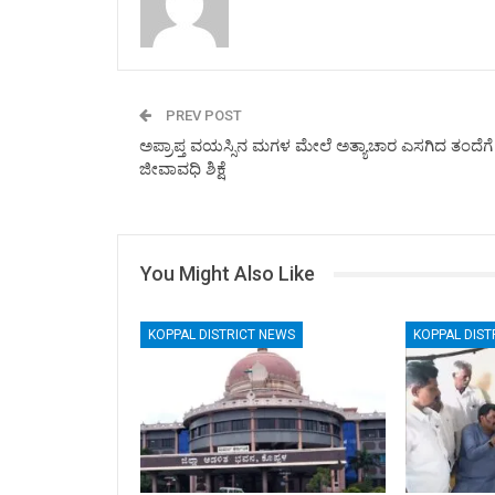
PREV POST
ಅಪ್ರಾಪ್ತ ವಯಸ್ಸಿನ ಮಗಳ ಮೇಲೆ ಅತ್ಯಾಚಾರ ಎಸಗಿದ ತಂದೆಗೆ
ಜೀವಾವಧಿ ಶಿಕ್ಷೆ
You Might Also Like
KOPPAL DISTRICT NEWS
KOPPAL DIST