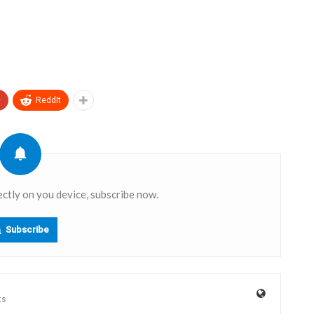
+
ReddIt
ectly on you device, subscribe now.
Subscribe
ts