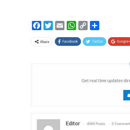
Facebook
Twitter
Email
WhatsApp
Copy
Share
Link
Share
Facebook
Twitter
Google
Get real time updates dir
Editor
4989 Posts
0 Commen