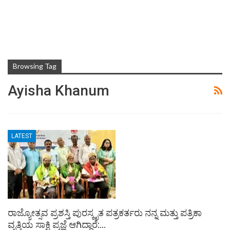
Browsing Tag
Ayisha Khanum
LATEST
ರಾಜ್ಯೋತ್ಸವ ಪ್ರಶಸ್ತಿ ಪುರಸ್ಕೃತ ಪತ್ರಕರ್ತರು ನನ್ನ ಮತ್ತು ಪತ್ರಿಕಾ
ವೃತ್ತಿಯ ಸಾಕ್ಷಿ ಪ್ರಜ್ಞೆ ಆಗಿದ್ದಾರೆ:…