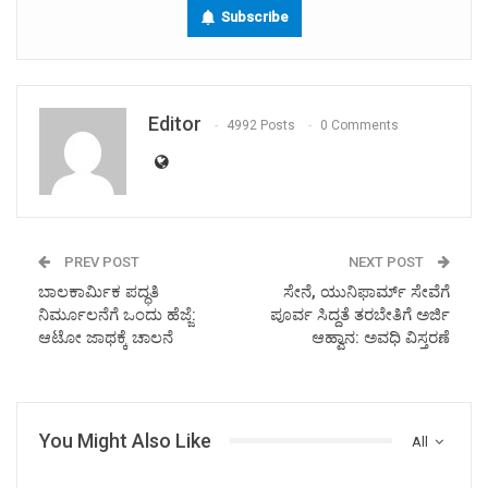
Subscribe
Editor
4992 Posts
0 Comments
PREV POST
NEXT POST
ಬಾಲಕಾರ್ಮಿಕ ಪದ್ಧತಿ
ಸೇನೆ, ಯುನಿಫಾರ್ಮ್ ಸೇವೆಗೆ
ನಿರ್ಮೂಲನೆಗೆ ಒಂದು ಹೆಜ್ಜೆ:
ಪೂರ್ವ ಸಿದ್ದತೆ ತರಬೇತಿಗೆ ಅರ್ಜಿ
ಆಟೋ ಜಾಥಕ್ಕೆ ಚಾಲನೆ
ಆಹ್ವಾನ: ಅವಧಿ ವಿಸ್ತರಣೆ
You Might Also Like
All