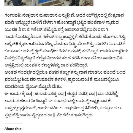
ಗಂಗಾವತಿ: ನೇತ್ರದಾನ ಮಹಾದಾನ ಎನ್ನುತ್ತೇವೆ. ಆದರೆ ಯೌವ್ವನದಲ್ಲಿ ನೇತ್ರದಾನ
ಮಾಡಿ ಇನ್ನೊಬ್ಬರ ಬಾಳಿಗೆ ಬೆಳಕಾಗಿ ಹೋಗಿದ್ದಾನೆ ಭಟ್ಟರ ಹಂಚಿನಾಳ ಗ್ರಾಮದ
ಯುವಕ ಶಿವಾಜಿ ಗಣೇಶ್ ಚಿಟ್ಟೂರಿ. ರಸ್ತೆ ಅಪಘಾತದಲ್ಲಿ ಗಂಭೀರವಾಗಿ
ಗಾಯಗೊಂಡಿದ್ದ ಶಿವಾಜಿ ಗಣೇಶ್‌ನನ್ನು ಹುಬ್ಬಳ್ಳಿಗೆ ಕರೆದುಕೊಂಡು ಹೋಗಲಾಗಿತ್ತು,
ಅಲ್ಲಿ ಚಿಕಿತ್ಸೆ ಫಲಕಾರಿಯಾಗಲಿಲ್ಲ, ಮೆದುಳು ನಿಷ್ಕ್ರಿಯೆ ಆಗಿತ್ತು. ಮರಳಿ ಗಂಗಾವತಿಗೆ
ಬರುವಾಗ ಲಯನ್ಸ್ ಕ್ಲಬ್ ಪದಾಧಿಕಾರಿಗಳ ಗಮನಕ್ಕೆ ತಂದಿದ್ದಾರೆ. ಅವರು ಬಳ್ಳಾರಿಯ
ವಿಮ್ಸ್‌ನ ನಿತ್ಯ ಜ್ಯೋತಿ ಕಣ್ಣಿನ ವಿಭಾಗದ ತಂಡ ಕರೆಸಿ ಗಂಗಾವತಿಯ ಸಾರ್ವಜನಿಕ
ಆಸ್ಪತ್ರೆಯಲ್ಲಿ ಯುವಕನ ಕಣ್ಣುಗಳನ್ನು ದಾನ ಪಡೆದಿದ್ದಾರೆ.
ಅಂತಹ ಸಂದರ್ಭದಲ್ಲಿಯೂ ಮಗನ ಕಣ್ಣುಗಳನ್ನು ದಾನ ಮಾಡಲು ಮುಂದೆ ಬಂದ
ಪರಂಜ್ಯೋತಿಯವರ ಸಾಮಾಜಿಕ ಕಳಕಳಿ, ಹೃದಯವಂತಿಕೆ, ದುಃಖದಲ್ಲಿಯೂ
ಮಾನವೀಯ ಧೈರ್ಯ ಮೆಚ್ವಲೇಬೇಕು.
ಈ ಕಾರ್ಯಕ್ಕೆ ಡಾ|| ಹನುಮಂತಪ್ಪ, ಡಾ|| ಈಶ್ವರ ಸವಡಿ, ಡಾ|| ಮಾದವಶೆಟ್ಟಿ
ಅವರು ಸಹಕಾರ ನೀಡಿದ್ದಾರೆ. ಈ ಸಂದರ್ಭದಲ್ಲಿ ಲಯನ್ಸ್ ಅಧ್ಯಕ್ಷರಾದ ಕೆ.
ಸುಬ್ರಹ್ಮಣ್ಯಶ್ವರರಾವ್, ಕಾರ್ಯದರ್ಶಿ ಲ. ರಾಘವೇಂದ್ರ ಸಿರಿಗೇರಿ, ಸದಸ್ಯರಾದ ಲ.
ಪ್ರಭುರೆಡ್ಡಿ ಹಾಗೂ ವೈದ್ಯರಾದ ಡಾ|| ವೆಂಕಟೇಶ ಇತರರಿದ್ದರು.
Share this: