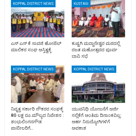
KOPPAL DISTRICT NEWS
KUSTAGI
ಎಸ್ ಎಸ್ ಕೆ ಸಾವಜಿ ಹೋಟೆಲ್
ಕುಷ್ಟಗಿ ಮದ್ದಾನೇಶ್ವರ ಮಠದಲ್ಲಿ
ಮಾಲಿಕರ ಸಂಘ ಅಸ್ತಿತ್ವಕ್ಕೆ
ರಜತ ಮಹೋತ್ಸವದ ಪೂರ್ವ
ಬಾವಿ ಸಭೆ
KOPPAL DISTRICT NEWS
KOPPAL DISTRICT NEWS
ನಿವೃತ್ತ ಸರ್ಕಾರಿ ನೌಕರರ ಸಂಘಕ್ಕೆ
ಯುವನಿಧಿ ಯೋಜನೆಗೆ ಅರ್ಜಿ
80 ಲಕ್ಷ ರೂ.ಮೌಲ್ಯದ ನಿವೇಶನ :
ಸಲ್ಲಿಕೆಗೆ ಅಂತಿಮ ದಿನಾಂಕವಿಲ್ಲ:
ಶಂಭುಲಿಂಗನಗೌಡ
ಅರ್ಹ ನಿರುದ್ಯೋಗಿಗಳಿಗೆ
ಪಾಟೀಲರಿಗೆ…
ಅವಕಾಶ