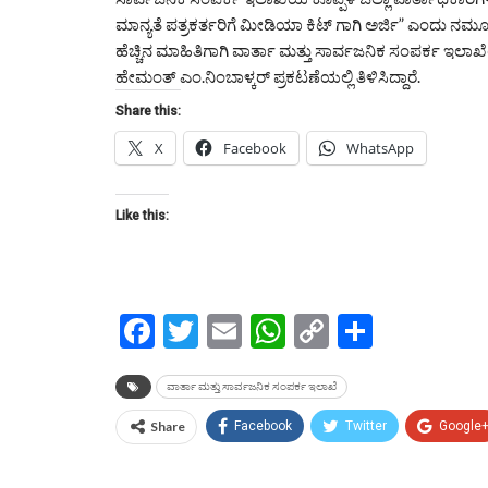
ಮಾನ್ಯತೆ ಪತ್ರಕರ್ತರಿಗೆ ಮೀಡಿಯಾ ಕಿಟ್ ಗಾಗಿ ಅರ್ಜಿ” ಎಂದು ನಮ
ಹೆಚ್ಚಿನ ಮಾಹಿತಿಗಾಗಿ ವಾರ್ತಾ ಮತ್ತು ಸಾರ್ವಜನಿಕ ಸಂಪರ್ಕ 
ಹೇಮಂತ್ ಎಂ.ನಿಂಬಾಳ್ಕರ್ ಪ್ರಕಟಣೆಯಲ್ಲಿ ತಿಳಿಸಿದ್ದಾರೆ.
Share this:
X
Facebook
WhatsApp
Like this:
Facebook
Twitter
Email
WhatsApp
Copy
Share
Link
ವಾರ್ತಾ ಮತ್ತು ಸಾರ್ವಜನಿಕ ಸಂಪರ್ಕ ಇಲಾಖೆ
Share
Facebook
Twitter
Google