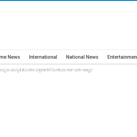
ime News
International
National News
Entertainmen
ಾಧ್ಯಮ ಮಾನ್ಯತೆ ಹೊಂದಿದ ಪತ್ರಕರ್ತರಿಗೆ ಮೀಡಿಯಾ ಕಿಟ್: ಅರ್ಜಿ ಆಹ್ವಾನ