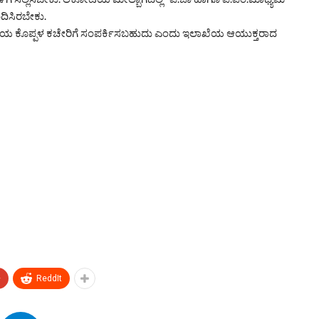
ೂದಿಸಿರಬೇಕು.
ಇಲಾಖೆಯ ಕೊಪ್ಪಳ ಕಚೇರಿಗೆ ಸಂಪರ್ಕಿಸಬಹುದು ಎಂದು ಇಲಾಖೆಯ ಆಯುಕ್ತರಾದ
+
ReddIt