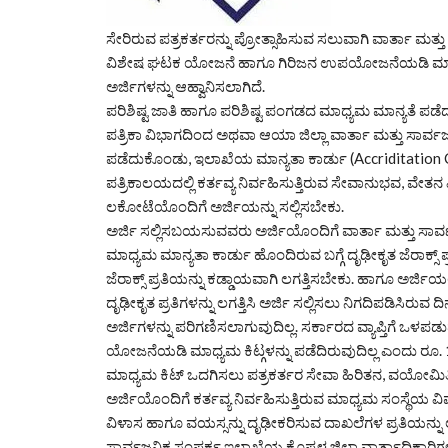
ಸೇರಿರುವ ಪತ್ರಕರ್ತರನ್ನು ಪ್ರೋತ್ಸಾಹಿಸುವ ಸಲುವಾಗಿ ವಾರ್ತಾ ಮತ
ವಿಶೇಷ ಘಟಕ ಯೋಜನೆ ಹಾಗೂ ಗಿರಿಜನ ಉಪಯೋಜನೆಯಡಿ ಮಾಧ್ಯಮ 
ಅರ್ಜಿಗಳನ್ನು ಆಹ್ವಾನಿಸಲಾಗಿದೆ.
ಪರಿಶಿಷ್ಟ ಜಾತಿ ಹಾಗೂ ಪರಿಶಿಷ್ಟ ಪಂಗಡದ ಮಾಧ್ಯಮ ಮಾನ್ಯತೆ ಪಡೆದ
ಪತ್ರಿಕಾ ವಿಭಾಗದಿಂದ ಅಥವಾ ಆಯಾ ಜಿಲ್ಲಾ ವಾರ್ತಾ ಮತ್ತು ಸಾ
ಪಡೆದುಕೊಂಡು, ಇಲಾಖೆಯ ಮಾನ್ಯತಾ ಕಾರ್ಡು (Accriditation Car
ಪತ್ರಿಕಾಲಯದಲ್ಲಿ ಕರ್ತವ್ಯ ನಿರ್ವಹಿಸುತ್ತಿರುವ ಸೇವಾನುಭವ, ವೇ
ಲಕೋಟೆಯೊಂದಿಗೆ ಅರ್ಜಿಯನ್ನು ಸಲ್ಲಿಸಬೇಕು.
ಅರ್ಜಿ ಸಲ್ಲಿಸಬಯಸುವವರು ಅರ್ಜಿಯೊಂದಿಗೆ ವಾರ್ತಾ ಮತ್ತು ಸಾರ್
ಮಾಧ್ಯಮ ಮಾನ್ಯತಾ ಕಾರ್ಡು ಹೊಂದಿರುವ ಬಗ್ಗೆ ದೃಢೀಕೃತ ಜೆರಾಕ್ಸ್ ಪ್
ಜೆರಾಕ್ಸ್ ಪ್ರತಿಯನ್ನು ಕಡ್ಡಾಯವಾಗಿ ಲಗತ್ತಿಸಬೇಕು. ಹಾಗೂ ಅರ್
ದೃಢೀಕೃತ ಪ್ರತಿಗಳನ್ನು ಲಗತ್ತಿಸಿ ಅರ್ಜಿ ಸಲ್ಲಿಸಲು ನಿಗದಿಪಡಿಸಿರ
ಅರ್ಜಿಗಳನ್ನು ಪರಿಗಣಿಸಲಾಗುವುದಿಲ್ಲ. ಸರ್ಕಾರದ ವ್ಯಾಪ್ತಿಗ
ಯೋಜನೆಯಡಿ ಮಾಧ್ಯಮ ಕಿಟ್ಗಳನ್ನು ಪಡೆದಿರುವುದಿಲ್ಲ ಎಂದು ರೂ. 100
ಮಾಧ್ಯಮ ಕಿಟ್ ಒದಗಿಸಲು ಪತ್ರಕರ್ತರ ಸೇವಾ ಹಿರಿತನ, ವಯೋಮಿತ
ಅರ್ಜಿಯೊಂದಿಗೆ ಕರ್ತವ್ಯ ನಿರ್ವಹಿಸುತ್ತಿರುವ ಮಾಧ್ಯಮ ಸಂಸ್ಥೆಯ ವಿ
ವಿಳಾಸ ಹಾಗೂ ವಯಸ್ಸನ್ನು ದೃಢೀಕರಿಸುವ ದಾಖಲೆಗಳ ಪ್ರತಿಯನ್ನು 
ಸಾರ್ವಜನಿಕ ಸಂಪರ್ಕ ಇಲಾಖೆಯ ಕೊಪ್ಪಳ ಜಿಲ್ಲಾ ವಾರ್ತಾಧಿಕಾರಿ