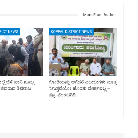
More From Author
RICT NEWS
KOPPAL DISTRICT NEWS
ಲ್ಲಿ ಬೆಳೆ ಹಾನಿ ಖುದ್ದು
ಗೋರಿಯನ್ನು ಅಗೆದರೆ ಎಲುಬುಗಳು ಮಾತ್ರ
ಸಚಿವರಾದ ಶಿವರಾಜ
ಸಿಗುತ್ತವೆಯೋ ಹೊರತು ದೇಹಗಳಲ್ಲ –
ಪ್ರೊ. ವೆಂಕಟಗಿರಿ…