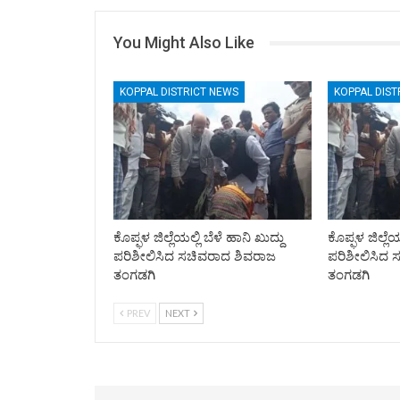
You Might Also Like
KOPPAL DISTRICT NEWS
KOPPAL DIST
ಕೊಪ್ಫಳ ಜಿಲ್ಲೆಯಲ್ಲಿ ಬೆಳೆ ಹಾನಿ ಖುದ್ದು
ಕೊಪ್ಫಳ ಜಿಲ್ಲೆಯ
ಪರಿಶೀಲಿಸಿದ ಸಚಿವರಾದ ಶಿವರಾಜ
ಪರಿಶೀಲಿಸಿದ 
ತಂಗಡಗಿ
ತಂಗಡಗಿ
PREV
NEXT