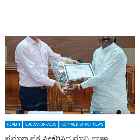
HEALTH
EDUCATION-JOBS
KOPPAL DISTRICT NEWS
ಪ್ರಮಾಣ ಪತ್ರ ಸ್ವೀಕರಿಸಿದ ಮಾನ್ವಿ ಪಾಷಾ