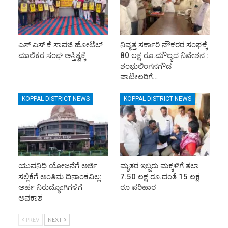
ಎಸ್ ಎಸ್ ಕೆ ಸಾವಜಿ ಹೋಟೆಲ್
ನಿವೃತ್ತ ಸರ್ಕಾರಿ ನೌಕರರ ಸಂಘಕ್ಕೆ
ಮಾಲಿಕರ ಸಂಘ ಅಸ್ತಿತ್ವಕ್ಕೆ
80 ಲಕ್ಷ ರೂ.ಮೌಲ್ಯದ ನಿವೇಶನ :
ಶಂಭುಲಿಂಗನಗೌಡ
ಪಾಟೀಲರಿಗೆ…
KOPPAL DISTRICT NEWS
KOPPAL DISTRICT NEWS
ಯುವನಿಧಿ ಯೋಜನೆಗೆ ಅರ್ಜಿ
ಮೃತರ ಇಬ್ಬರು ಮಕ್ಕಳಿಗೆ ತಲಾ
ಸಲ್ಲಿಕೆಗೆ ಅಂತಿಮ ದಿನಾಂಕವಿಲ್ಲ:
7.50 ಲಕ್ಷ ರೂ.ದಂತೆ 15 ಲಕ್ಷ
ಅರ್ಹ ನಿರುದ್ಯೋಗಿಗಳಿಗೆ
ರೂ ಪರಿಹಾರ
ಅವಕಾಶ
PREV
NEXT