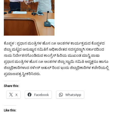
ಕೊಪ್ಪಳ : ಪ್ರಧಾನ ಮಂತ್ರಿಗಳ ಹೊಸ ೧೫ ಅಂಶಗಳ ಕಾರ್ಯಕ್ರಮದ ಕೊಪ್ಪಳದ
ಜಿಲ್ಲಾ ಮಟ್ಟದ ಅನುಷ್ಠಾನ ಸಮಿತಿಗೆ ಅಧಿಕಾರೇತರ ಸದಸ್ಯರನ್ನಾಗಿ ಸರ್ಕಾರದಿಂದ
ನಾಮ ನಿರ್ದೇಶನಗೊಂಡಿರುವ ಕಾಂಗ್ರೆಸ್ ಹಿರಿಯ ಮುಖಂಡ ಮಾನ್ವಿ ಪಾಷಾ
ಪ್ರಧಾನ ಮಂತ್ರಿಗಳ ಹೊಸ ೧೫ ಅಂಶಗಳ ಜಿಲ್ಲಾ ಸ್ಥಾಯಿ ಸಮಿತಿ ಅದ್ಯಕ್ಷರೂ ಹಾಗೂ
ಜಿಲ್ಲಾಧಿಕಾರಿಗಳಾದ ನಳೀನ್ ಅತುಲ್ ರಿಂದ ಇಂದು ಜಿಲ್ಲಾಧಿಕಾರಿಗಳ ಕಚೇರಿಯಲ್ಲಿ
ಪ್ರಮಾಣಪತ್ರ ಸ್ವೀಕರಿಸಿದರು.
Share this:
X
Facebook
WhatsApp
Like this: