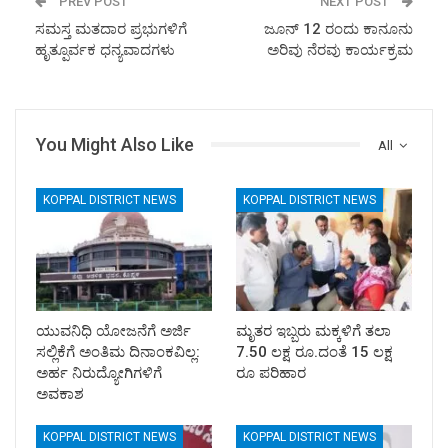
PREV POST
NEXT POST
ಸಮಸ್ತ ಮತದಾರ ಪ್ರಭುಗಳಿಗೆ
ಜೂನ್ 12 ರಂದು ಕಾನೂನು
ಹೃತ್ಪೂರ್ವಕ ಧನ್ಯವಾದಗಳು
ಅರಿವು ನೆರವು ಕಾರ್ಯಕ್ರಮ
You Might Also Like
All
KOPPAL DISTRICT NEWS
KOPPAL DISTRICT NEWS
ಯುವನಿಧಿ ಯೋಜನೆಗೆ ಅರ್ಜಿ
ಮೃತರ ಇಬ್ಬರು ಮಕ್ಕಳಿಗೆ ತಲಾ
ಸಲ್ಲಿಕೆಗೆ ಅಂತಿಮ ದಿನಾಂಕವಿಲ್ಲ:
7.50 ಲಕ್ಷ ರೂ.ದಂತೆ 15 ಲಕ್ಷ
ಅರ್ಹ ನಿರುದ್ಯೋಗಿಗಳಿಗೆ
ರೂ ಪರಿಹಾರ
ಅವಕಾಶ
KOPPAL DISTRICT NEWS
KOPPAL DISTRICT NEWS