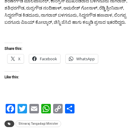
ಶರಣೇಗೌಡ ಮಾಲಿಪಾಟೀಲ್, ಕಾಂಗ್ರೆಸ್ ಮುಖಂಡರಾದ ಬಳಗನೂರು ನಾಗರಾಜ್,
ಶಶಿಧರಗೌಡ, ರುದ್ರಗೌಡ ನಂದಿಹಾಳ್, ಅಮರೇಶ್ ಗೋನಾಳ್, ರೆಡ್ಡಿ ಶ್ರೀನಿವಾಸ್,
ಸಿದ್ದನಗೌಡ ಕಿಡದೂರು, ನಾಗರಾಜ್ ಬಳಗನೂರು, ಸಿದ್ದನಗೌಡ ಹಣವಾಳ, ಲಿಂಗಪ್ಪ
ಬರಗೂರು ವಿಜಯ್ ಕೋಲ್ಕಾರ್, ಚಿನ್ನಿ ಜೆಸಿಬಿ ಹಾಗು ಕಲ್ಗುಡಿ ಪ್ರಸಾದ ಇತರರಿದ್ದರು.
Share this:
X
Facebook
WhatsApp
Like this:
Facebook
Twitter
Email
WhatsApp
Copy
Share
Link
Shivaraj Tangadagi Minister