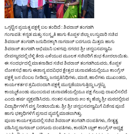
ಒಗ್ಗಟ್ಟಿನ ಪ್ರಯತ್ನ ಪಕ್ಷಕ್ಕೆ ಬಲ ತಂದಿದೆ : ಶಿವರಾಜ್ ತಂಗಡಗಿ
ಗಂಗಾವತಿ: ಕನ್ನಡ ಮತ್ತು ಸಂಸ್ಕೃತಿ ಹಾಗು ಕೊಪ್ಪಳ ಜಿಲ್ಲಾ ಉಸ್ತುವಾರಿ ಸಚಿವ
ಶಿವರಾಜ್ ತಂಗಡಗಿ ಜನುದಿನಕ್ಕಾಗಿ ನಾಗರಾಜ್ ಬರಗೂರು ಮಿತ್ರರು ಹಾಗು
ಶಿವರಾಜ್ ತಂಗಡಗಿ ಅಭಿಮಾನಿ ಬಳಗವು ನಗರದ ಶ್ರೀ ಚನ್ನಬಸವಸ್ವಾಮಿ
ದೇವಸ್ಥಾನದಲ್ಲಿ ಬೆಳ್ಳಿ ತೇರು ಎಳೆಯುವ ಮೂಲಕ ಸಚಿವರಿಗೆ ಶುಭ ಕೋರಲಾಯಿತು.
ಈ ಸಂದರ್ಭದಲ್ಲಿ ಮಾತನಾಡಿದ ಸಚಿವ ಶಿವರಾಜ್ ತಂಗಡಗಿಯವರು, ಕೊಪ್ಪಳ
ಲೋಕಸಭೆ ಹಾಗು ಈಶಾನ್ಯ ಪದವಿಧರ ಕ್ಷೇತ್ರದ ಚುನಾವಣೆಯಲ್ಲಿಯೂ ಕಾಂಗ್ರೆಸ್
ಪಕ್ಷಕ್ಕೆ ಜನ ಬೆಂಬಲ ನೀಡಿದ್ದು, ಜನಪ್ರತಿನಿಧಿಗಳು, ಮಾಜಿ, ಹಾಲಿಗಳು ಮುಖಂಡರು,
ಕಾರ್ಯಕರ್ತರ ಶ್ರಮಿದಂದಾಗಿ ಪಕ್ಷಕ್ಕೆ ಮುನ್ನಡೆಯಾಗುತ್ತಿದ್ದು ಒಗ್ಗಟ್ಟು
ಕಾಯ್ದುಕೊಂಡು ಮುಂಬರುವ ಚುನಾವಣೆಯಲ್ಲಿಯೂ ಪಕ್ಷ ಗೆಲುವು ದಾಖಲಿಸಲಿದೆ
ಎಂದು ಹರ್ಷ ವ್ಯಕ್ತಪಡಿಸಿದರು. ನಂತರ ಸುಮಾರು ೫೦ ಕ್ಕು ಹೆಚ್ಚು ಶ್ರೀ ಮಠದಲ್ಲಿರುವ
ವಿದ್ಯಾರ್ಥಿಗಳಿಗೆ ವಸ್ತ್ರ ನೀಡಲಾಯಿತು. ಶ್ರೀ ಶ್ರೀ ಚನ್ನಬಸವಸ್ವಾಮಿಗೆ ವಿಶೇಷ ಪೂಜೆ
ಹಾಗು ಭಕ್ತಾಧಿಗಳಿಗೆ ಪ್ರಸಾದ ವ್ಯವಸ್ಥೆ ಮಾಡಲಾಗಿತ್ತು.
ಪೂಜಾ ಕಾರ್ಯಕ್ರಮದಲ್ಲಿ ಸಚಿವ ಶಿವರಾಜ್ ತಂಗಡಗಿ ದಂಪತಿಗಳು, ನೇತೃತ್ವ
ವಹಿಸಿದ್ದ ನಾಗರಾಜ್ ಬರಗೂರು ದಂಪತಿಗಳು, ಕಾರಟಗಿ ಬ್ಲಾಕ್ ಕಾಂಗ್ರೆಸ್ ಅಧ್ಯಕ್ಷ