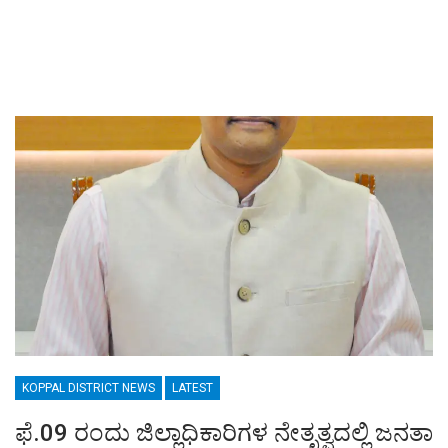
KOPPAL DISTRICT NEWS
LATEST
ಫೆ.09 ರಂದು ಜಿಲ್ಲಾಧಿಕಾರಿಗಳ ನೇತೃತ್ವದಲ್ಲಿ ಜನತಾ