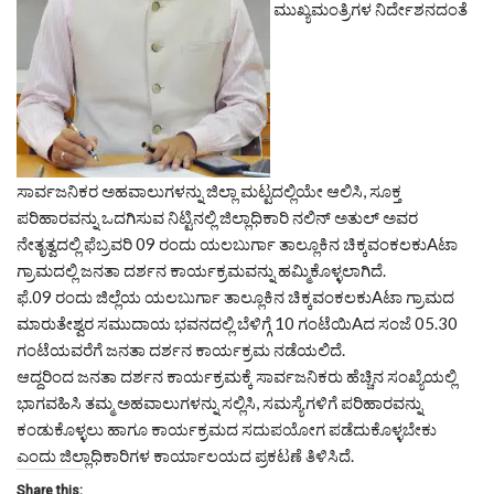
ಮುಖ್ಯಮಂತ್ರಿಗಳ ನಿರ್ದೇಶನದಂತೆ
ಸಾರ್ವಜನಿಕರ ಅಹವಾಲುಗಳನ್ನು ಜಿಲ್ಲಾ ಮಟ್ಟದಲ್ಲಿಯೇ ಆಲಿಸಿ, ಸೂಕ್ತ
ಪರಿಹಾರವನ್ನು ಒದಗಿಸುವ ನಿಟ್ಟಿನಲ್ಲಿ ಜಿಲ್ಲಾಧಿಕಾರಿ ನಲಿನ್ ಅತುಲ್ ಅವರ
ನೇತೃತ್ವದಲ್ಲಿ ಫೆಬ್ರವರಿ 09 ರಂದು ಯಲಬುರ್ಗಾ ತಾಲ್ಲೂಕಿನ ಚಿಕ್ಕವಂಕಲಕುAಟಾ
ಗ್ರಾಮದಲ್ಲಿ ಜನತಾ ದರ್ಶನ ಕಾರ್ಯಕ್ರಮವನ್ನು ಹಮ್ಮಿಕೊಳ್ಳಲಾಗಿದೆ.
ಫೆ.09 ರಂದು ಜಿಲ್ಲೆಯ ಯಲಬುರ್ಗಾ ತಾಲ್ಲೂಕಿನ ಚಿಕ್ಕವಂಕಲಕುAಟಾ ಗ್ರಾಮದ
ಮಾರುತೇಶ್ವರ ಸಮುದಾಯ ಭವನದಲ್ಲಿ ಬೆಳಿಗ್ಗೆ 10 ಗಂಟೆಯಿAದ ಸಂಜೆ 05.30
ಗಂಟೆಯವರೆಗೆ ಜನತಾ ದರ್ಶನ ಕಾರ್ಯಕ್ರಮ ನಡೆಯಲಿದೆ.
ಆದ್ದರಿಂದ ಜನತಾ ದರ್ಶನ ಕಾರ್ಯಕ್ರಮಕ್ಕೆ ಸಾರ್ವಜನಿಕರು ಹೆಚ್ಚಿನ ಸಂಖ್ಯೆಯಲ್ಲಿ
ಭಾಗವಹಿಸಿ ತಮ್ಮ ಅಹವಾಲುಗಳನ್ನು ಸಲ್ಲಿಸಿ, ಸಮಸ್ಯೆಗಳಿಗೆ ಪರಿಹಾರವನ್ನು
ಕಂಡುಕೊಳ್ಳಲು ಹಾಗೂ ಕಾರ್ಯಕ್ರಮದ ಸದುಪಯೋಗ ಪಡೆದುಕೊಳ್ಳಬೇಕು
ಎಂದು ಜಿಲ್ಲಾಧಿಕಾರಿಗಳ ಕಾರ್ಯಾಲಯದ ಪ್ರಕಟಣೆ ತಿಳಿಸಿದೆ.
Share this: