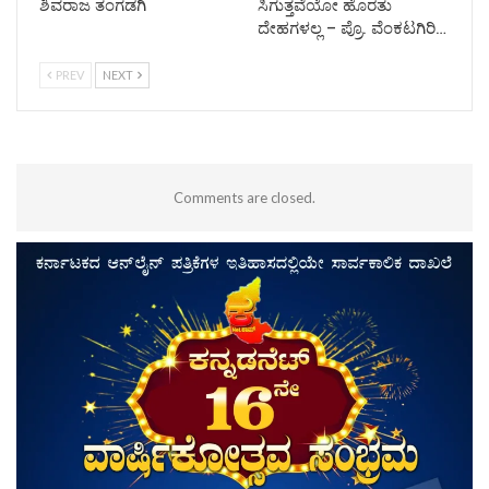
ಶಿವರಾಜ ತಂಗಡಗಿ
ಸಿಗುತ್ತವೆಯೋ ಹೊರತು
ದೇಹಗಳಲ್ಲ – ಪ್ರೊ. ವೆಂಕಟಗಿರಿ…
PREV
NEXT
Comments are closed.