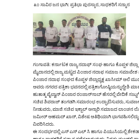
೩೦ ಸಾವಿರ ಜನ ಭಾಗಿ: ಪ್ರತಿಭಾ ಪುರಸ್ಕಾರ, ಸಾಧಕರಿಗೆ ಸನ್ಮಾನ
ಗಂಗಾವತಿ: ಕರ್ನಾಟಕ ರಾಜ್ಯ ನದಾಫ್ ಸಂಘ ಹಾಗೂ ಕೊಪ್ಪಳ ಜಿಲ
ಮೈದಾನದಲ್ಲಿ ರಾಜ್ಯ ಮಟ್ಟದ ಪಿಂಜಾರ ನದಾಫ ಸಮಾಜ ಸಮಾವೇಶ ನಡೆಸಲ
ಪಿಂಜಾರ ನದಾಫ ಸಂಘದ ಕೊಪ್ಪಳ ಜಿಲ್ಲಾಧ್ಯಕ್ಷ ಖಾಸೀಮ್ ಅಲಿ ಮುದ್ದ
ಅವರು ನಗರದ ಪತ್ರಿಕಾ ಭವನದಲ್ಲಿ ಪತ್ರಿಕಾಗೋಷ್ಠಿಯನ್ನುದ್ದೇ
ಹುತಾತ್ಮ ಪೈಲ್ವಾನ್ ಪಿಂಜಾರ ರಂಜಾನ್‌ಸಾಬ್ ಹೆಸರಲ್ಲಿ ವೇದಿಕೆ ಸಜ್ಜುಗೊ
ಸಚಿವ ಶಿವರಾಜ್ ತಂಗಡಗಿ ಸಮಾರಂಭ ಉದ್ಘಾಟಿಸುವರು, ಸುವರ್ಣ ಕ
ನೀಡುವರು, ಮಾಜಿ ಸಚಿವ ಇಕ್ಬಾಲ್ ಅನ್ಸಾರಿ ಸಮಾಜದ ಲಾಂಚನ ಲೋ
ಜಮೀರ್ ಅಹಮದ್ ಖಾನ್, ವಿಶೇಷ ಅತಿಥಿಯಾಗಿ ಭಾಗವಹಿಸಲಿದ್ದು, ಅಧ
ವಿವರಿಸಿದರು.
ಈ ಸಂದರ್ಭದಲ್ಲಿ ಎಸ್ ಎಸ್ ಎಲ್ ಸಿ ಹಾಗೂ ಪಿಯುಸಿಯಲ್ಲಿ ಶೇಕಡ
ಹಾಗೂ ಸಾಧಕರಿಗೆ ಸನ್ಮಾನ ನಡೆಸಲಾಗುವುದು. ನಿಗಮ ಮಂಡಳಿ ಸ್ಥಾಪ