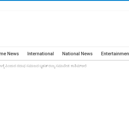
ime News
International
National News
Entertainmen
.೪ಕ್ಕೆ ಪಿಂಜಾರ ನದಾಫ ಸಮಾಜದ ಬೃಹತ್ ರಾಜ್ಯ ಸಮಾವೇಶ: ಕಾಶಿಮ್‌ಅಲಿ