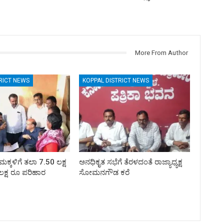
More From Author
RICT NEWS
KOPPAL DISTRICT NEWS
ಮಕ್ಕಳಿಗೆ ತಲಾ 7.50 ಲಕ್ಷ
ಅನಧಿಕೃತ ಸಭೆಗೆ ತೆರಳದಂತೆ ರಾಜ್ಯಾಧ್ಯಕ್ಷ
ಲಕ್ಷ ರೂ ಪರಿಹಾರ
ಸೋಮನಗೌಡ ಕರೆ