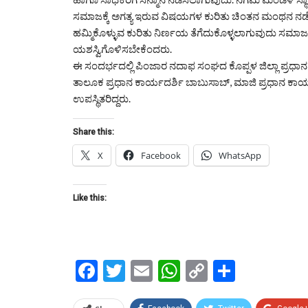
ಸಮಾಜಕ್ಕೆ ಅಗತ್ಯ ಇರುವ ವಿಷಯಗಳ ಕುರಿತು ಚಿಂತನ ಮಂಥನ ನಡೆಸ
ಹಮ್ಮಿಕೊಳ್ಳುವ ಕುರಿತು ನಿರ್ಣಯ ತೆಗೆದುಕೊಳ್ಳಲಾಗುವುದು ಸಮಾಜ 
ಯಶಸ್ವಿಗೊಳಿಸಬೇಕೆಂದರು.
ಈ ಸಂದರ್ಭದಲ್ಲಿ ಪಿಂಜಾರ ನದಾಫ ಸಂಘದ ಕೊಪ್ಪಳ ಜಿಲ್ಲಾ ಪ್ರಧಾನ ಕ
ತಾಲೂಕ ಪ್ರಧಾನ ಕಾರ್ಯದರ್ಶಿ ಬಾಬುಸಾಬ್, ಮಾಜಿ ಪ್ರಧಾನ ಕಾರ
ಉಪಸ್ಥಿತರಿದ್ದರು.
Share this:
X
Facebook
WhatsApp
Like this:
Facebook
Twitter
Email
WhatsApp
Copy
Share
Link