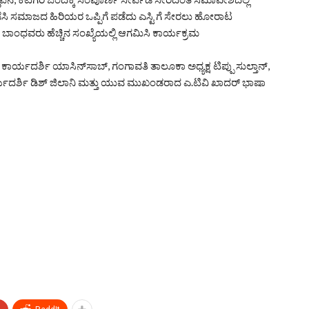
ಿ ಸಮಾಜದ ಹಿರಿಯರ ಒಪ್ಪಿಗೆ ಪಡೆದು ಎಸ್ಟಿ ಗೆ ಸೇರಲು ಹೋರಾಟ
ಬಾಂಧವರು ಹೆಚ್ಚಿನ ಸಂಖ್ಯೆಯಲ್ಲಿ ಆಗಮಿಸಿ ಕಾರ್ಯಕ್ರಮ
ಾರ್ಯದರ್ಶಿ ಯಾಸಿನ್‌ಸಾಬ್, ಗಂಗಾವತಿ ತಾಲೂಕಾ ಅಧ್ಯಕ್ಷ ಟಿಪ್ಪು ಸುಲ್ತಾನ್,
್ಯದರ್ಶಿ ಡಿಶ್ ಜಿಲಾನಿ ಮತ್ತು ಯುವ ಮುಖಂಡರಾದ ಎ.ಟಿವಿ ಖಾದರ್ ಭಾಷಾ