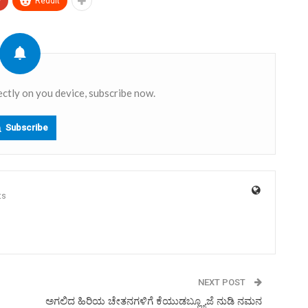
+
ReddIt
ectly on you device, subscribe now.
Subscribe
ts
NEXT POST
ಅಗಲಿದ ಹಿರಿಯ ಚೇತನಗಳಿಗೆ ಕೆಯುಡಬ್ಲ್ಯೂಜೆ ನುಡಿ ನಮನ