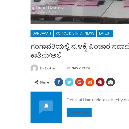
GANGAVATI
KOPPAL DISTRICT NEWS
LATEST
ಗಂಗಾವತಿಯಲ್ಲಿ ನ.೪ಕ್ಕೆ ಪಿಂಜಾರ ನದ
ಕಾಶಿಮ್‌ಅಲಿ
On
Nov 2, 2023
By
Editor
Share
Get real time updates directly on
Subscribe