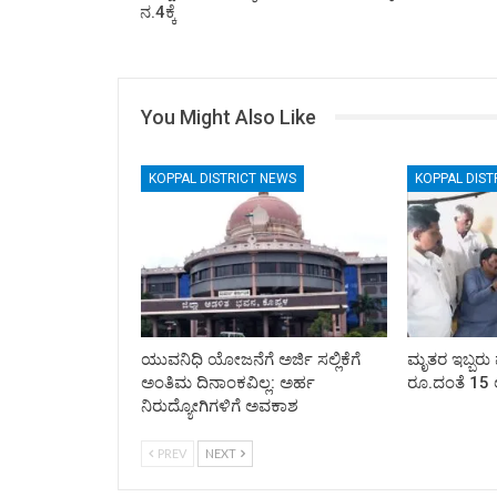
ನ.4ಕ್ಕೆ
You Might Also Like
KOPPAL DISTRICT NEWS
KOPPAL DIST
ಯುವನಿಧಿ ಯೋಜನೆಗೆ ಅರ್ಜಿ ಸಲ್ಲಿಕೆಗೆ
ಮೃತರ ಇಬ್ಬರು 
ಅಂತಿಮ ದಿನಾಂಕವಿಲ್ಲ: ಅರ್ಹ
ರೂ.ದಂತೆ 15 
ನಿರುದ್ಯೋಗಿಗಳಿಗೆ ಅವಕಾಶ
PREV
NEXT