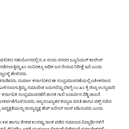
್ಲಾ ಘಟಕದ ಸಹಯೋಗದಲ್ಲಿ ನ.,೪ ರಂದು ನಗರದ ಜ್ಯೂನಿಯರ್ ಕಾಲೇಜ್
ಾತ್ತಿದ್ದು ೩೦ ಸಾವಿರಕ್ಕೂ ಅಧಿಕ ಜನ ಸೇರುವ ನಿರೀಕ್ಷೆ ಇದೆ ಎಂದು
ಾಬಳ್ಳಿ ಹೇಳಿದರು.
ಶಿ ಮಾತನಾಡಿದರು. ಸುವರ್ಣ ಕರ್ನಾಟಕದ ಈ ಸಂಭ್ರಮಾಚರಣೆಯಲ್ಲಿ ಏಕೀಕರಣದ
ಳಿಸಲಾಗುತ್ತಿದ್ದು, ಸಮಾವೇಶ ಜರುಗಲಿದ್ದು ಬೆಳಗ್ಗೆ ೧೦:೩೦ ಕ್ಕೆ ಜಿಲ್ಲಾ ಉಸ್ತುವಾರಿ
ರ್ನಾಟಕ ಸಂಭ್ರಮಾಚರಣೆಗೆ ಶಾಸಕ ಗಾಲಿ ಜನಾರ್ದನ ರೆಡ್ಡಿ ಚಾಲನೆ
ಕರ್ಪಣೆಗೊಳಿಸುವರು, ಅಲ್ಪಸಂಖ್ಯಾತರ ಕಲ್ಯಾಣ ವಸತಿ ಹಾಗೂ ವಕ್ಫ್ ಸಚಿವ
್ಯಕ್ಷತೆಯನ್ನು ರಾಜ್ಯಾಧ್ಯಕ್ಷ ಹೆಚ್ ಜಲೀಲ್ ಸಾಬ್ ವಹಿಸುವರು ಎಂದು
ಾ ೯೫ ಹಾಗೂ ಶೇಕಡ ೯೦ರಷ್ಟು ಅಂಕ ಪಡೆದ ಸಮಾಜದ ವಿದ್ಯಾರ್ಥಿಗಳಿಗೆ
ನೆ, ಕೆಟಗರಿ ಒಂದಕ್ಕೆ ಸಂಪೂರ್ಣ ಸೇರ್ಪಡೆ ಸೇರಿದಂತೆ ಸಮಾವೇಶದಲ್ಲಿ