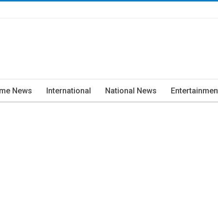
ime News
International
National News
Entertainmen