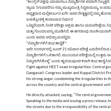
​”ಕಾಂಗ್ರೆಸ್ ಪಕ್ಷವು ಯಾವಾಗಲೂ ವಿದ್ಯಾರ್ಥಿಗಳ ಪರವಾಗಿ ನಿಲ್ಲುತ್ತದೆ
ನ್ಯಾಯ ಸಿಗುವವರೆಗೂ ನಮ್ಮ ಮುಖ್ಯಮಂತ್ರಿ ಸಿದ್ದರಾಮಯ್ಯ, ಉಪಮುಖ
ಅಧ್ಯಕ್ಷರಾದ ಮಲ್ಲಿಕಾರ್ಜುನ ಖರ್ಗೆ ಅವರ ನೇತೃತ್ವದಲ್ಲಿ ನಮ್ಮ ಹೋರಾ
​ಜನಾಕ್ರೋಶಕ್ಕೆ ಕಾರಣವಾದ ನಿರ್ಧಾರ
​ಒಟ್ಟಾರೆಯಾಗಿ, ನೀಟ್ ಪರೀಕ್ಷಾ ಅಕ್ರಮ ಹಾಗೂ ಮರುಪರೀಕ್ಷೆಯ ನಿ
ಮತ್ತು ಗೊಂದಲವನ್ನು ಮೂಡಿಸಿದೆ. ಈ ಹಗರಣವು ರಾಜಕೀಯವಾಗಿಯೂ 
ಎಂದು ಅವರು ಅಭಿಪ್ರಾಯಪಟ್ಟರು.
*​ವಿದ್ಯಾರ್ಥಿಗಳಿಗೆ ಶುಭ ಹಾರೈಕೆ*:
ಇದೇ ಸಂದರ್ಭದಲ್ಲಿ, ಜೂನ್ 21 ರವಿವಾರ ಪರೀಕ್ಷೆ ಎದುರಿಸಲಿರುವ ವಿದ್
ವಿದ್ಯಾರ್ಥಿಗಳಿಗೆ ಒಳಿತಾಗಲಿ, ಮುಂಬರುವ ಪರೀಕ್ಷೆಯಲ್ಲಿ ಉತ್ತಮ ಅಂಕಗಳ
ನಿಮ್ಮದಾಗಿಸಿಕೊಳ್ಳಿ” ಎಂದು ಹೃದಯಪೂರ್ವಕವಾಗಿ ಶುಭ ಹಾರೈಸಿದ
Fight against NEET exam irregularities: Central go
​Gangavati: Congress leader and Koppal District P
his strong anger, condemning the irregularities in
across the country and the central government setti
He directly attacked, saying, “The central governme
​Speaking to the media and issuing a press release, 
the streets due to the irresponsibility of the centr