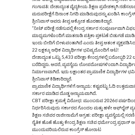
​ಗಂಗಾವತಿ: ದೇಶಾದ್ಯಂತ ವೈದ್ಯಕೀಯ ಶಿಕ್ಷಣ ಪ್ರವೇಶಕ್ಕಾಗಿ ನಡೆ
ಮರುಪರೀಕ್ಷೆಗೆ ದಿನಾಂಕ ನಿಗದಿ ಮಾಡಿರುವುದನ್ನು ಖಂಡಿಸಿ ಕಾಂಗ್ರೆಸ
ಶ್ರೀನಿವಾಸ್ ಅವರು ತೀವ್ರ ಆಕ್ರೋಶ ಹೊರಹಾಕಿದ್ದಾರೆ.
“ನೀಟ್ ಪರೀಕ್ಷೆ ನಡೆಸುವಲ್ಲಿ ಕೇಂದ್ರ ಸರ್ಕಾರ ಸಂಪೂರ್ಣವಾಗಿ ವಿಫಲ
​ಮಾಧ್ಯಮಗಳೊಂದಿಗೆ ಮಾತನಾಡಿ ಪತ್ರಿಕಾ ಪ್ರಕಟಣೆ ಬಿಡುಗಡೆ ಮಾಡಿ
ಇಂದು ಬೀದಿಗೆ ಬೀಳುವಂತಾಗಿದೆ ಎಂದು ತೀವ್ರ ಆತಂಕ ವ್ಯಕ್ತಪಡಿಸಿದ
​22 ಲಕ್ಷಕ್ಕೂ ಅಧಿಕ ವಿದ್ಯಾರ್ಥಿಗಳ ಭವಿಷ್ಯದೊಂದಿಗೆ ಆಟ!
​ದೇಶಾದ್ಯಂತ ಒಟ್ಟು 5,433 ಪರೀಕ್ಷಾ ಕೇಂದ್ರಗಳಲ್ಲಿ ಬರೋಬ್ಬರಿ 22 ಲ
ಬರೆದಿದ್ದರು. ಆದರೆ, ವ್ಯವಸ್ಥೆಯ ಲೋಪದೋಷಗಳಿಂದಾಗಿ ವಿದ್ಯಾರ್
ನಿರ್ಮಾಣವಾಗಿದೆ. ಇದು ಲಕ್ಷಾಂತರ ಪ್ರಾಮಾಣಿಕ ವಿದ್ಯಾರ್ಥಿಗಳ ಭವಿ
ಶ್ರೀನಿವಾಸ್ ಕಿಡಿಕಾರಿದ್ದಾರೆ.
​ಪ್ರಾಮಾಣಿಕ ವಿದ್ಯಾರ್ಥಿಗಳಿಗೆ ಅನ್ಯಾಯ: ಕಷ್ಟಪಟ್ಟು ಓದಿ ಉತ್ತಮವಾಗಿ
ಸರ್ಕಾರ ಮಾಡಿದ ದೊಡ್ಡ ಅನ್ಯಾಯವಾಗಿದೆ.
​CBT ಪರೀಕ್ಷಾ ಕ್ರಮಕ್ಕೆ ವಿರೋಧ: ಮುಂಬರುವ 2026ರ ವರ್ಷದಿಂ
ನಿರ್ಧರಿಸಿರುವುದು ಸರ್ಕಾರದ ಗೊಂದಲ ಮತ್ತು ಹಳೇ ಆಫ್‌ಲೈನ್ ವ್ಯವಸ್ಥ
​ಶಿಕ್ಷಣ ಸಚಿವರ ರಾಜೀನಾಮೆಗೆ ಆಗ್ರಹ: ಪರೀಕ್ಷಾ ವ್ಯವಸ್ಥೆಯಲ್ಲ
ನೈತಿಕ ಹೊಣೆ ಹೊತ್ತು ಕೇಂದ್ರ ಶಿಕ್ಷಣ ಸಚಿವ ಧರ್ಮೇಂದ್ರ ಪ್ರಧಾನ್
​ಮುಂದುವರಿಯಲಿರುವ ಕಾಂಗ್ರೆಸ್ ಹೋರಾಟ