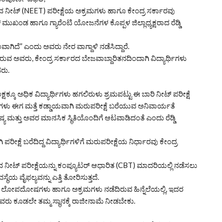
ಸಲಾದ ನೀಟ್ (NEET) ಪರೀಕ್ಷೆಯ ಅಕ್ರಮಗಳು ಹಾಗೂ ಕೇಂದ್ರ ಸರ್ಕಾರವು
್ ಮುಖಂಡ ಹಾಗೂ ಗ್ಯಾರೆಂಟಿ ಯೋಜನೆಗಳ ಕೊಪ್ಪಳ ಜಿಲ್ಲಾಧ್ಯಕ್ಷರಾದ ರೆಡ್ಡಿ
ವಾಗಿದೆ” ಎಂದು ಅವರು ನೇರ ವಾಗ್ದಾಳಿ ನಡೆಸಿದ್ದಾರೆ.
ರುವ ಅವರು, ಕೇಂದ್ರ ಸರ್ಕಾರದ ಬೇಜವಾಬ್ದಾರಿತನದಿಂದಾಗಿ ವಿದ್ಯಾರ್ಥಿಗಳು
ರು.
ಕ್ಷಕ್ಕೂ ಅಧಿಕ ವಿದ್ಯಾರ್ಥಿಗಳು ಹಗಲಿರುಳು ಶ್ರಮಪಟ್ಟು ಈ ಬಾರಿ ನೀಟ್ ಪರೀಕ್ಷೆ
ಥಿಗಳು ಈಗ ಮತ್ತೆ ಕಡ್ಡಾಯವಾಗಿ ಮರುಪರೀಕ್ಷೆ ಬರೆಯುವ ಅನಿವಾರ್ಯತೆ
ಷ್ಯ ಮತ್ತು ಅವರ ಮಾನಸಿಕ ಸ್ಥಿತಿಯೊಂದಿಗೆ ಆಟವಾಡಿದಂತೆ ಎಂದು ರೆಡ್ಡಿ
 ಪರೀಕ್ಷೆ ಬರೆದಿದ್ದ ವಿದ್ಯಾರ್ಥಿಗಳಿಗೆ ಮರುಪರೀಕ್ಷೆಯ ನಿರ್ಧಾರವು ಕೇಂದ್ರ
ದ ನೀಟ್ ಪರೀಕ್ಷೆಯನ್ನು ಕಂಪ್ಯೂಟರ್ ಆಧಾರಿತ (CBT) ಮಾದರಿಯಲ್ಲಿ ನಡೆಸಲು
ೆಯ ವೈಫಲ್ಯವನ್ನು ಎತ್ತಿ ತೋರಿಸುತ್ತದೆ.
ಿ ಸರಣಿ ಲೋಪದೋಷಗಳು ಹಾಗೂ ಅಕ್ರಮಗಳು ನಡೆದಿರುವ ಹಿನ್ನೆಲೆಯಲ್ಲಿ, ಇದರ
 ಅವರು ಕೂಡಲೇ ತಮ್ಮ ಸ್ಥಾನಕ್ಕೆ ರಾಜೀನಾಮೆ ನೀಡಬೇಕು.