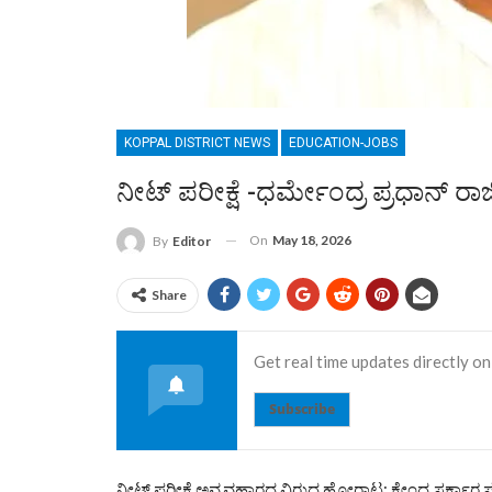
KOPPAL DISTRICT NEWS
EDUCATION-JOBS
ನೀಟ್ ಪರೀಕ್ಷೆ -ಧರ್ಮೇಂದ್ರ ಪ್ರಧಾನ್ ರಾಜೀ
On
May 18, 2026
By
Editor
Share
Get real time updates directly on
Subscribe
ನೀಟ್ ಪರೀಕ್ಷೆ ಅವ್ಯವಹಾರದ ವಿರುದ್ಧ ಹೋರಾಟ: ಕೇಂದ್ರ ಸರ್ಕಾರ