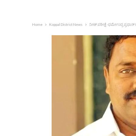
Home
Koppal District News
ನೀಟ್ ಪರೀಕ್ಷೆ -ಧರ್ಮೇಂದ್ರ ಪ್ರಧಾನ್ ರ