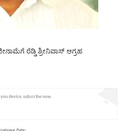
ನಾಮೆಗೆ ರೆಡ್ಡಿ ಶ್ರೀನಿವಾಸ್ ಆಗ್ರಹ
 you device, subscribe now.
 ಸಂಪೂರ್ಣ ವಿಫಲ,