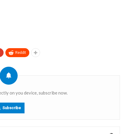
+
ReddIt
ectly on you device, subscribe now.
Subscribe