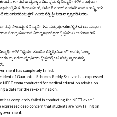
. ಕೇಂದ್ರ ಸರ್ಕಾರದ ಈ ವೈಫಲ್ಯದ ವಿರುದ್ಧ ಮತ್ತು ವಿದ್ಯಾರ್ಥಿಗಳಿಗೆ ಸಂಪೂರ್ಣ
್ಯಮಂತ್ರಿ ಡಿ.ಕೆ. ಶಿವಕುಮಾರ್, ಸಚಿವ ಶಿವರಾಜ್ ತಂಗಡಗಿ ಹಾಗೂ ರಾಷ್ಟ್ರೀಯ
ಟ ಮುಂದುವರಿಯುತ್ತದೆ” ಎಂದು ರೆಡ್ಡಿ ಶ್ರೀನಿವಾಸ್ ಸ್ಪಷ್ಟಪಡಿಸಿದರು.
ರ್ಧಾರವು ದೇಶಾದ್ಯಂತ ವಿದ್ಯಾರ್ಥಿಗಳು ಮತ್ತು ಪೋಷಕರಲ್ಲಿ ತೀವ್ರ ಅಸಮಾಧಾನ
ಕೇಂದ್ರ ಸರ್ಕಾರದ ವಿರುದ್ಧ ಜನಾಕ್ರೋಶಕ್ಕೆ ಪ್ರಮುಖ ಕಾರಣವಾಗಿದೆ
ಯಾರ್ಥಿಗಳಿಗೆ *ಧೈರ್ಯ ತುಂಬಿದ ರೆಡ್ಡಿ ಶ್ರೀನಿವಾಸ್* ಅವರು, “ಎಲ್ಲಾ
ನ್ನು ಪಡೆದು ವೈದ್ಯಕೀಯ ಕ್ಷೇತ್ರದಲ್ಲಿ ಅತಿ ಹೆಚ್ಚು ಸ್ಥಾನಗಳನ್ನು
ರು.
vernment has completely failed,
resident of Guarantee Schemes Reddy Srinivas has expressed
 the NEET exam conducted for medical education admission
ng a date for the re-examination.
nt has completely failed in conducting the NEET exam.”
he expressed deep concern that students are now falling on
al government.