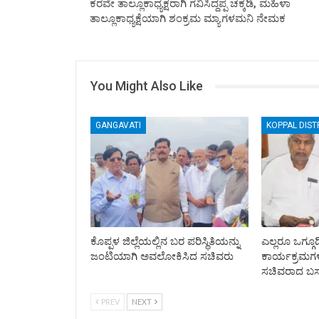
ಕರವೇ ತಾಲ್ಲೂಕಾಧ್ಯಕ್ಷರಾಗಿ ಗವಿಸಿದ್ದಪ್ಪ ಚಕ್ಕಡಿ, ಮಹಿಳಾ
ತಾಲ್ಲೂಕಾಧ್ಯಕ್ಷೆಯಾಗಿ ಶಂಕ್ರಮ ಮ್ಯಾಗಳಮನಿ ನೇಮಕ
You Might Also Like
GANGAVATI
KOPPAL DIST
ಕೊಪ್ಪಳ ಜಿಲ್ಲೆಯಲ್ಲಿನ ಬರ ಪರಿಸ್ಥಿತಿಯನ್ನು
ಎಲ್ಲರೂ ಒಗ್ಗೂ
ಜಂಟಿಯಾಗಿ ಅವಲೋಕಿಸಿದ ಸಚಿವರು
ಕಾರ್ಯಕ್ರಮಗಳ 
ಸಚಿವರಾದ ಬಸ
PREV
NEXT