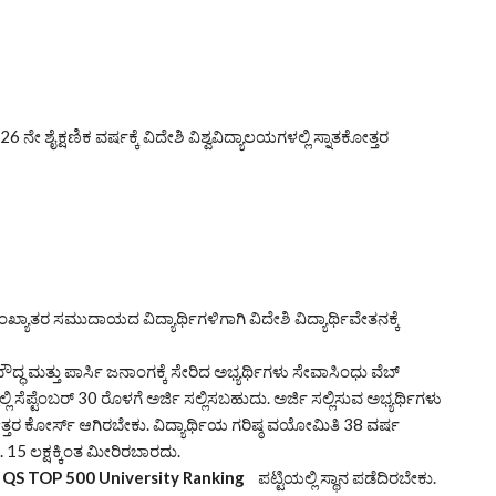
 ನೇ ಶೈಕ್ಷಣಿಕ ವರ್ಷಕ್ಕೆ ವಿದೇಶಿ ವಿಶ್ವವಿದ್ಯಾಲಯಗಳಲ್ಲಿ ಸ್ನಾತಕೋತ್ತರ
ಖ್ಯಾತರ ಸಮುದಾಯದ ವಿದ್ಯಾರ್ಥಿಗಳಿಗಾಗಿ ವಿದೇಶಿ ವಿದ್ಯಾರ್ಥಿವೇತನಕ್ಕೆ
ೌದ್ಧ ಮತ್ತು ಪಾರ್ಸಿ ಜನಾಂಗಕ್ಕೆ ಸೇರಿದ ಅಭ್ಯರ್ಥಿಗಳು ಸೇವಾಸಿಂಧು ವೆಬ್
ಿ ಸೆಪ್ಟೆಂಬರ್ 30 ರೊಳಗೆ ಅರ್ಜಿ ಸಲ್ಲಿಸಬಹುದು. ಅರ್ಜಿ ಸಲ್ಲಿಸುವ ಅಭ್ಯರ್ಥಿಗಳು
ತ್ತರ ಕೋರ್ಸ್ ಆಗಿರಬೇಕು. ವಿದ್ಯಾರ್ಥಿಯ ಗರಿಷ್ಠ ವಯೋಮಿತಿ 38 ವರ್ಷ
5 ಲಕ್ಷಕ್ಕಿಂತ ಮೀರಿರಬಾರದು.
ು
QS TOP 500 University Ranking
ಪಟ್ಟಿಯಲ್ಲಿ ಸ್ಥಾನ ಪಡೆದಿರಬೇಕು.