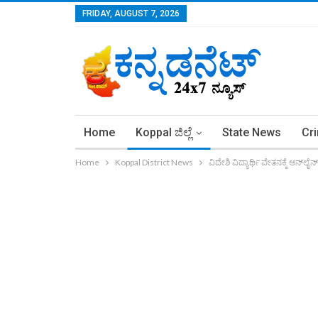
FRIDAY, AUGUST 7, 2026
Home
Koppal ಜಿಲ್ಲೆ
State News
Cr
Home
Koppal District News
ವಿದೇಶಿ ವಿದ್ಯಾರ್ಥಿ ವೇತನಕ್ಕೆ ಆನ್‌ಲ