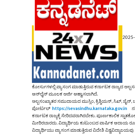
2025-26
ಕೋರ್ಸುಗಳಲ್ಲಿ ವ್ಯಾಸಂಗ ಮಾಡುತ್ತಿರುವ ಕರ್ನಾಟಕ ರಾಜ್ಯದ ಅಲ್ಪಸಂ
ಆನ್‌ಲೈನ್ ಮೂಲಕ ಅರ್ಜಿ ಆಹ್ವಾಸಲಾಗಿದೆ.
ಅಲ್ಪಸಂಖ್ಯಾತರ ಸಮುದಾಯದ ಮುಸ್ಲಿಂ, ಕ್ರಿಶ್ಚಿಯನ್, ಸಿಖ್, ಜೈನ್, ಬ
ಪೋರ್ಟಲ್
https://sevasindhu.karnataka.
gov.in
ನಲ್ಲ
ಕರ್ನಾಟಕ ರಾಜ್ಯಕ್ಕೆ ಸೇರಿದವರಾಗಿರಬೇಕು. ಪೂರ್ಣಕಾಲಿಕ ಸ್ನಾತಕೋ
ಮೀರಿರಬಾರದು. ವಿದ್ಯಾರ್ಥಿಯ ಕುಟುಂಬದ ವಾರ್ಷಿಕ ಆದಾಯ ರೂ. 1
ವಿದ್ಯಾರ್ಥಿಯು ವ್ಯಾಸಂಗ ಮಾಡುತ್ತಿರುವ ವಿದೇಶಿ ವಿಶ್ವವಿದ್ಯಾಲಯವ