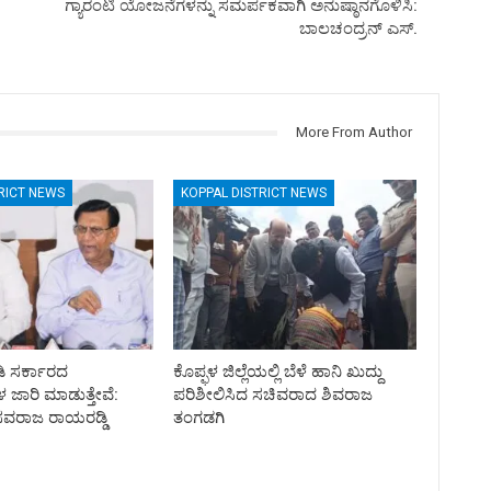
ಗ್ಯಾರಂಟಿ ಯೋಜನೆಗಳನ್ನು ಸಮರ್ಪಕವಾಗಿ ಅನುಷ್ಠಾನಗೊಳಿಸಿ:
ಬಾಲಚಂದ್ರನ್ ಎಸ್.
More From Author
RICT NEWS
KOPPAL DISTRICT NEWS
ಡಿ ಸರ್ಕಾರದ
ಕೊಪ್ಫಳ ಜಿಲ್ಲೆಯಲ್ಲಿ ಬೆಳೆ ಹಾನಿ ಖುದ್ದು
ಜಾರಿ ಮಾಡುತ್ತೇವೆ:
ಪರಿಶೀಲಿಸಿದ ಸಚಿವರಾದ ಶಿವರಾಜ
ವರಾಜ ರಾಯರಡ್ಡಿ
ತಂಗಡಗಿ