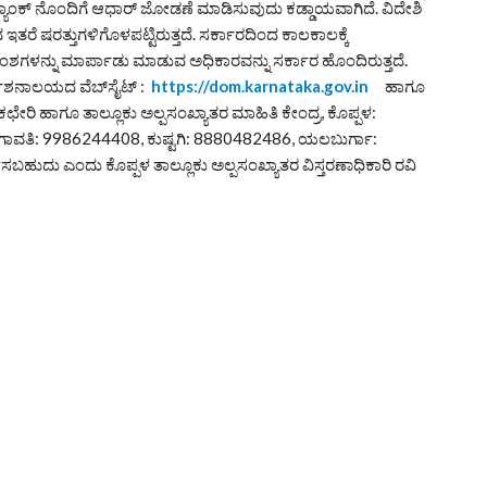
ಯಾಂಕ್ ನೊಂದಿಗೆ ಆಧಾರ್ ಜೋಡಣೆ ಮಾಡಿಸುವುದು ಕಡ್ಡಾಯವಾಗಿದೆ. ವಿದೇಶಿ
ತರೆ ಷರತ್ತುಗಳಿಗೊಳಪಟ್ಟಿರುತ್ತದೆ. ಸರ್ಕಾರದಿಂದ ಕಾಲಕಾಲಕ್ಕೆ
ಳನ್ನು ಮಾರ್ಪಾಡು ಮಾಡುವ ಅಧಿಕಾರವನ್ನು ಸರ್ಕಾರ ಹೊಂದಿರುತ್ತದೆ.
ಿರ್ದೇಶನಾಲಯದ ವೆಬ್‌ಸೈಟ್ :
https://dom.karnataka.gov.in
ಹಾಗೂ
ೇರಿ ಹಾಗೂ ತಾಲ್ಲೂಕು ಅಲ್ಪಸಂಖ್ಯಾತರ ಮಾಹಿತಿ ಕೇಂದ್ರ, ಕೊಪ್ಪಳ:
ಗಂಗಾವತಿ: 9986244408, ಕುಷ್ಟಗಿ: 8880482486, ಯಲಬುರ್ಗಾ:
ಬಹುದು ಎಂದು ಕೊಪ್ಪಳ ತಾಲ್ಲೂಕು ಅಲ್ಪಸಂಖ್ಯಾತರ ವಿಸ್ತರಣಾಧಿಕಾರಿ ರವಿ