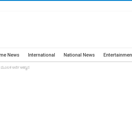
ime News
International
National News
Entertainmen
ೈನ್ ಮೂಲಕ ಅರ್ಜಿ ಆಹ್ವಾನ