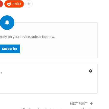
+
ReddIt
ectly on you device, subscribe now.
Subscribe
ts
NEXT POST