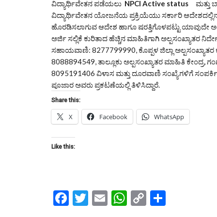
ವಿದ್ಯಾರ್ಥಿವೇತನ ಪಡೆಯಲು
NPCI Active status
ಮತ್ತು ಬ್
ವಿದ್ಯಾರ್ಥಿವೇತನ ಯೋಜನೆಯ ಪ್ರಕ್ರಿಯೆಯು ಸರ್ಕಾರಿ ಆದೇಶದಲ್ಲಿನ ಇ
ಹೊರಡಿಸಲಾಗುವ ಆದೇಶ ಹಾಗೂ ಷರತ್ತಿಗೊಳಪಟ್ಟು ಯಾವುದೇ ಅಂಶಗ
ಅರ್ಜಿ ಸಲ್ಲಿಕೆ ಕುರಿತಾದ ಹೆಚ್ಚಿನ ಮಾಹಿತಿಗಾಗಿ ಅಲ್ಪಸಂಖ್ಯಾತರ ನ
ಸಹಾಯವಾಣಿ: 8277799990, ಕೊಪ್ಪಳ ಜಿಲ್ಲಾ ಅಲ್ಪಸಂಖ್ಯಾತರ ಕಛ
8088894549, ತಾಲ್ಲೂಕು ಅಲ್ಪಸಂಖ್ಯಾತರ ಮಾಹಿತಿ ಕೇಂದ್ರ, 
8095191406 ವಿಳಾಸ ಮತ್ತು ದೂರವಾಣಿ ಸಂಖ್ಯೆಗಳಿಗೆ ಸಂಪರ್ಕಿಸ
ಪೂಜಾರ ಅವರು ಪ್ರಕಟಣೆಯಲ್ಲಿ ತಿಳಿಸಿದ್ದಾರೆ.
Share this:
X
Facebook
WhatsApp
Like this:
Facebook
Twitter
Email
WhatsApp
Copy
Share
Link