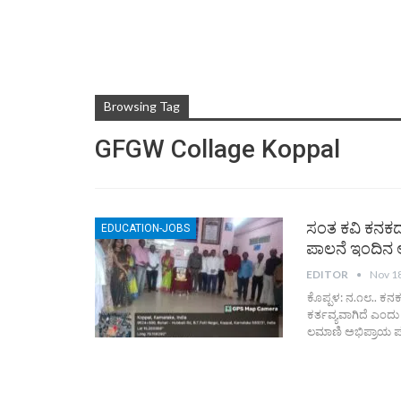
Browsing Tag
GFGW Collage Koppal
ಸಂತ ಕವಿ ಕನಕದಾ
EDUCATION-JOBS
ಪಾಲನೆ ಇಂದಿನ 
EDITOR
Nov 1
ಕೊಪ್ಪಳ: ನ.೧೮.. ಕನಕ
ಕರ್ತವ್ಯವಾಗಿದೆ ಎಂದ
ಲಮಾಣಿ ಅಭಿಪ್ರಾಯ ಪಟ