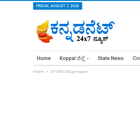
FRIDAY, AUGUST 7, 2026
Home
Koppal ಜಿಲ್ಲೆ
State News
Cr
Home
GFGW Collage Koppal