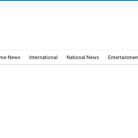
ime News
International
National News
Entertainmen