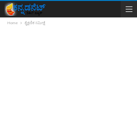
Home
ಶೈಕ್ಷಣಿಕ ಸಮೀಕ್ಷೆ