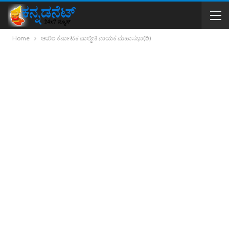
Home
ಅಖಿಲ ಕರ್ನಾಟಕ ವಾಲ್ಮೀಕಿ ನಾಯಕ ಮಹಾಸಭಾ(ರಿ)