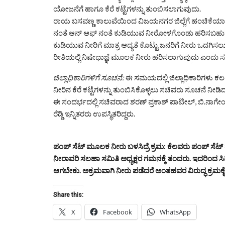
ಯೋಜನೆಗೆ ಹಾಗೂ ಕೆರೆ ಕಟ್ಟೆಗಳನ್ನು ತುಂಬಿಸಲಾಗುವುದು.
ರಾಯ ಬಸವಣ್ಣ ಕಾಲುವೆಯಿಂದ ವಿಜಯನಗರ ಜಿಲ್ಲೆಗೆ ಹಂಚಿಕೆಯಾದ 0.
ನಂತೆ ಆನ್ ಆಫ್ ನಂತೆ ಕುಡಿಯುವ ನೀರೋಳಗೊಂಡು ಹರಿಸಬಹುದಾಗ
ಕುಡಿಯುವ ನೀರಿಗೆ ಮಾತ್ರ ಆದ್ಯತೆ ಕೊಟ್ಟು ಜನರಿಗೆ ನೀರು ಒದ
ರೀತಿಯಲ್ಲಿ ನಿಷೇಧಾಜ್ಞೆ ಮೂಲಕ ನೀರು ಹರಿಸಲಾಗುವುದು ಎಂದು ಸ
ಜಿಲ್ಲಾಧಿಕಾರಿಗಳಿಗೆ ಸೂಚನೆ:
ಈ ಸಮಯದಲ್ಲಿ ಜಿಲ್ಲಾಧಿಕಾರಿಗಳು ಕಲ
ನೀರಿನ ಕೆರೆ ಕಟ್ಟೆಗಳನ್ನು ತುಂಬಿಸಿಕೊಳ್ಳಲು ಸಚಿವರು ಸೂಚನೆ ನೀಡಿ
ಈ ಸಂದರ್ಭದಲ್ಲಿ ಸಚಿವರಾದ ಶರಣ್ ಪ್ರಕಾಶ್ ಪಾಟೀಲ್, ಬಿ.ನಾಗೇ
ರೆಡ್ಡಿ ಇನ್ನಿತರರು ಉಪಸ್ಥಿತರಿದ್ದರು.
ಪಂಪ್ ಸೆಟ್ ಮೂಲಕ ನೀರು ಬಳಸಿದ್ರೆ ಕ್ರಮ: ಕೆಲವರು ಪಂಪ್ ಸೆ
ನೀರಾವರಿ ಸಲಹಾ ಸಮಿತಿ ಅಧ್ಯಕ್ಷರ ಗಮನಕ್ಕೆ ತಂದರು. ಇದರಿಂದ 
ಆಗಬೇಕು. ಅಕ್ರಮವಾಗಿ ನೀರು ಪಡೆದರೆ ಅಂತಹವರ ವಿರುದ್ಧ ಕ್ರಮಕೈಗೊಳ
Share this:
X
Facebook
WhatsApp