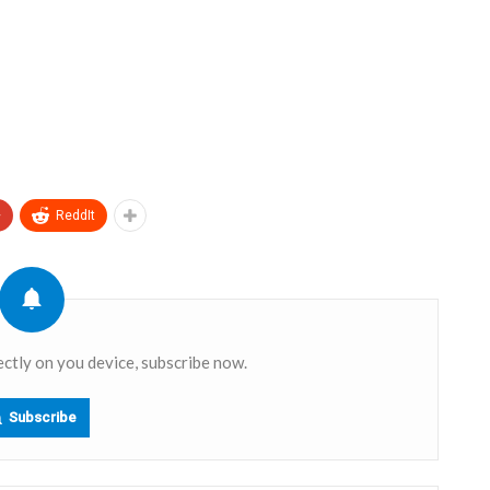
+
ReddIt
ectly on you device, subscribe now.
Subscribe