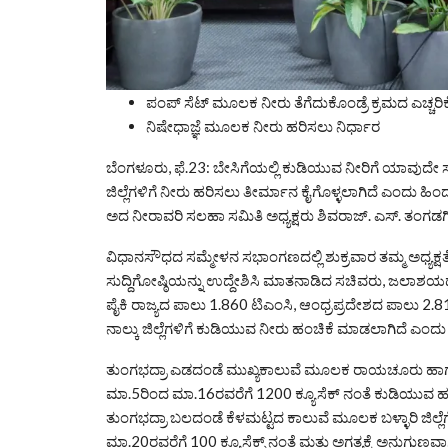
ಪಂಪ್ ಸೆಟ್ ಮೂಲಕ ನೀರು ತೆಗೆದುಕೊಂಡ್ರೆ ಕ್ರಮದ ಎಚ್ಚರಿಕ
ನಿಷೇಧಾಜ್ಞೆ ಮೂಲಕ ನೀರು ಹರಿಸಲು ನಿರ್ಧಾರ
ಬೆಂಗಳೂರು, ಫೆ.23: ಬೇಸಿಗೆಯಲ್ಲಿ ಕುಡಿಯುವ ನೀರಿಗೆ ಯಾವುದ
ಜಿಲ್ಲೆಗಳಿಗೆ ನೀರು ಹರಿಸಲು ತೀರ್ಮಾನ ಕೈಗೊಳ್ಳಲಾಗಿದೆ ಎಂದು ಹಿ
ಅದ ನೀರಾವರಿ ಸಲಹಾ ಸಮಿತಿ ಅಧ್ಯಕ್ಷರು ಶಿವರಾಜ್. ಎಸ್. ತಂಗಡಗಿ
ವಿಧಾನಸೌಧದ ಸಮ್ಮೇಳನ ಸಭಾಂಗಣದಲ್ಲಿ ಶುಕ್ರವಾರ ತಮ್ಮ ಅಧ್ಯಕ್ಷ
ಸುದ್ದಿಗೋಷ್ಠಿಯನ್ನು ಉದ್ದೇಶಿಸಿ ಮಾತನಾಡಿದ ಸಚಿವರು, ಜಲಾಶಯದಲ್ಲ
ಪೈಕಿ ರಾಜ್ಯದ ಪಾಲು 1.860 ಟಿಎಂಸಿ, ಆಂಧ್ರಪ್ರದೇಶದ ಪಾಲು 2.81
ನಾಲ್ಕು ಜಿಲ್ಲೆಗಳಿಗೆ ಕುಡಿಯುವ ನೀರು ಹಂಚಿಕೆ ಮಾಡಲಾಗಿದೆ ಎಂದು 
ತುಂಗಭದ್ರಾ ಎಡದಂಡೆ ಮುಖ್ಯಕಾಲುವೆ ಮೂಲಕ ರಾಯಚೂರು ಹಾಗೂ ಕೊ
ಮಾ.5ರಿಂದ ಮಾ.16ರವರೆಗೆ 1200 ಕ್ಯೂಸೆಕ್ ನಂತೆ ಕುಡಿಯುವ ಹರ
ತುಂಗಭದ್ರಾ ಬಲದಂಡೆ ಕೆಳಮಟ್ಟದ ಕಾಲುವೆ ಮೂಲಕ ಬಳ್ಳಾರಿ ಜಿಲ್
ಮಾ.20ರವರೆಗೆ 100 ಕ್ಯೂಸೆಕ್ಸ್ ನಂತೆ ಮತ್ತು ಅಗತ್ಯಕ್ಕೆ ಅನುಗು