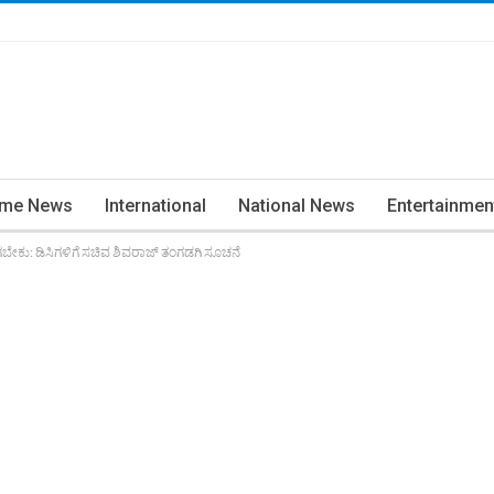
ime News
International
National News
Entertainmen
ೇಕು: ಡಿಸಿಗಳಿಗೆ ಸಚಿವ ಶಿವರಾಜ್ ತಂಗಡಗಿ ಸೂಚನೆ