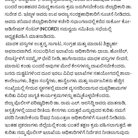
ಬಂದರೆ ಅಂತಹವರ ವಿರುದ್ಧ ಕಾನೂನು ಕ್ರಮ ಜರುಗಿಸಬೇಕೆಂದು ಜಿಲ್ಲಾಧಿಕಾರಿ ಡಾ.
ಸುರೇಶ ಬಿ. ಇಟ್ನಾಳ ಅವರು ಉಪ ಅರಣ್ಯ ಸಂರಕ್ಷಣಾಧಿಕಾರಿಗೆ ಸೂಚನೆ ನೀಡಿದರು.
ಅವರು ಶನಿವಾರ ಜಿಲ್ಲಾಧಿಕಾರಿಗಳ ಕಚೇರಿ ಸಭಾಂಗಣದಲ್ಲಿ ಕರೆದ ನಾರ್ಕೋ ಕೋ-
ಆಡಿನೇಷನ್ ಸೆಂಟರ್ (
NCORD
) ಸಮನ್ವಯ ಸಮಿತಿಯ ಸಭೆಯಲ್ಲಿ
ಅಧ್ಯಕ್ಷತೆವಹಿಸಿ ಮಾತನಾಡಿದರು.
ಮಾದಕ ವಸ್ತುಗಳ ಉತ್ಪನ್ನ, ಸಾಗಾಟ, ಸಂಗ್ರಹ ಮತ್ತು ಮಾರಾಟ ಶಿಕ್ಷ್ಯಾರ್ಹ
ಅಫರಾದವಾಗಿದೆ. ಸಂಬಂಧಿಸಿದ ಇಲಾಖೆಯ ಅಧಿಕಾರಿಗಳು ಧಾಬಾ, ಹೋಟೆಲ್,
ರೆಸಾರ್ಟ್ಗಳಿಗೆ ಸರಪ್ರೈಸ್ ಭೇಟಿ ನೀಡಿ, ಹಾಗೇನಾದರೂ ಮಾಧಕ ವಸ್ತುಗಳ ಸೇವನೆ,
ಮಾರಾಟ ಕಂಡು ಬಂದರೆ ಅವುಗಳ ಮೇಲೆ ಕೇಸಗಳನ್ನು ದಾಖಲಿಸಬೇಕೆಂದರು.
ಜನರು ದುಶ್ವಟಗಳಿಂದ ದೂರ ಇರಲು ವಿವಿಧ ಇಲಾಖೆಗಳ ಸಹಯೋಗದಲ್ಲಿ ಶಾಲಾ-
ಕಾಲೇಜುಗಳು, ಶಿಕ್ಷಣ ಸಂಸ್ಥೆಗಳು, ಹಾಸ್ಟೆಲಗಳು ಮತ್ತು ಸಾರ್ವಜನಿಕರು ಹೆಚ್ಚಿನ
ಸಂಖ್ಯೆಯಲ್ಲಿ ಸೇರುವ ಸ್ಥಳಗಳಲ್ಲಿ ಮಾದಕ ವ್ಯಸನದಿಂದಾಗುವ ದುಷ್ಪರಿಣಾಮಗಳ
ಕುರಿತು ವಿವಿಧ ಜಾಗೃತಿ ಕಾರ್ಯಕ್ರಮಗಳನ್ನು ಹಮ್ಮಿಕೊಳ್ಳಬೇಕೆಂದರು.
ಜಿಲ್ಲಾ ಪೊಲೀಸ್ ವರಿಷ್ಠಾಧಿಕಾರಿ ಡಾ. ರಾಮ ಎಲ್. ಅರಸಿದ್ದಿ ಅವರು ಮಾತನಾಡಿ,
ಆಸ್ಪತ್ರೆಗಳಲ್ಲಿ ಯಾವ ರೀತಿಯ ಕೇಸಗಳು ಬರುತ್ತವೆ ಎನ್ನುವುದರ ಕುರಿತು ನಮಗೆ
ವರದಿ ನೀಡಬೇಕೆಂದು ಔಷಧ ನಿಯಂತ್ರಣ ಅಧಿಕಾರಿಗಳಿಗೆ ಸೂಚನೆ ನೀಡಿದರು.
ಇಂತಹ ಪ್ರಕರಣಗಳು ಜಿಲ್ಲೆಯಲ್ಲಿ ಕಂಡು ಬಂತರೆ ತಕ್ಷಣ ಕ್ರಮ ವಹಿಸಲಾಗುತ್ತದೆ. ಈ
ಕುರಿತು ನಮ್ಮ ಪೊಲೀಸ್ ಇಲಾಖೆಯ ಅಧಿಕಾರಿಗಳಿಗೆ ನಿರ್ದೆಶನ ನೀಡಲಾಗುವುದು