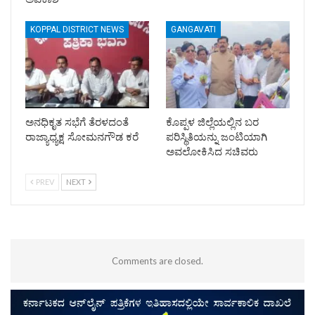
KOPPAL DISTRICT NEWS
GANGAVATI
ಅನಧಿಕೃತ ಸಭೆಗೆ ತೆರಳದಂತೆ
ಕೊಪ್ಪಳ ಜಿಲ್ಲೆಯಲ್ಲಿನ ಬರ
ರಾಜ್ಯಾಧ್ಯಕ್ಷ ಸೋಮನಗೌಡ ಕರೆ
ಪರಿಸ್ಥಿತಿಯನ್ನು ಜಂಟಿಯಾಗಿ
ಅವಲೋಕಿಸಿದ ಸಚಿವರು
PREV
NEXT
Comments are closed.