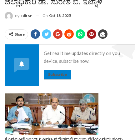
ಜಿಲ್ಲಾಧಿಕಾರಿ ಡಾ. ಸುರೇಶ ಬಿ. ಇಟ್ನಾಳ
On
Oct 18, 2025
By
Editor
Share
Get real time updates directly on you
device, subscribe now.
Subscribe
ಕೊಪ್ಪಳ ಅಕ್ಟೋಬರ್ ): ಅರಣ್ಯ ಪ್ರದೇಶದಲ್ಲಿ ಗಾಂಜಾ ಬೆಳೆಯುವುದು ಕಂಡು