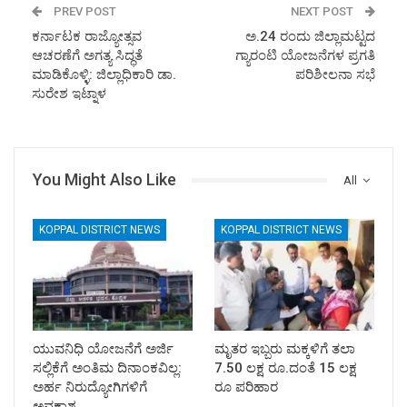
PREV POST
NEXT POST
ಕರ್ನಾಟಕ ರಾಜ್ಯೋತ್ಸವ
ಅ.24 ರಂದು ಜಿಲ್ಲಾಮಟ್ಟದ
ಆಚರಣೆಗೆ ಅಗತ್ಯ ಸಿದ್ಧತೆ
ಗ್ಯಾರಂಟಿ ಯೋಜನೆಗಳ ಪ್ರಗತಿ
ಮಾಡಿಕೊಳ್ಳಿ: ಜಿಲ್ಲಾಧಿಕಾರಿ ಡಾ.
ಪರಿಶೀಲನಾ ಸಭೆ
ಸುರೇಶ ಇಟ್ನಾಳ
You Might Also Like
All
KOPPAL DISTRICT NEWS
KOPPAL DISTRICT NEWS
ಯುವನಿಧಿ ಯೋಜನೆಗೆ ಅರ್ಜಿ
ಮೃತರ ಇಬ್ಬರು ಮಕ್ಕಳಿಗೆ ತಲಾ
ಸಲ್ಲಿಕೆಗೆ ಅಂತಿಮ ದಿನಾಂಕವಿಲ್ಲ:
7.50 ಲಕ್ಷ ರೂ.ದಂತೆ 15 ಲಕ್ಷ
ಅರ್ಹ ನಿರುದ್ಯೋಗಿಗಳಿಗೆ
ರೂ ಪರಿಹಾರ
ಅವಕಾಶ