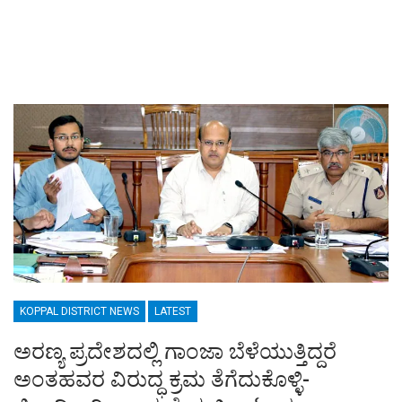
KOPPAL DISTRICT NEWS
LATEST
ಅರಣ್ಯ ಪ್ರದೇಶದಲ್ಲಿ ಗಾಂಜಾ ಬೆಳೆಯುತ್ತಿದ್ದರೆ
ಅಂತಹವರ ವಿರುದ್ಧ ಕ್ರಮ ತೆಗೆದುಕೊಳ್ಳಿ-