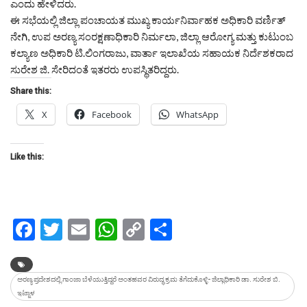
ಎಂದು ಹೇಳಿದರು.
ಈ ಸಭೆಯಲ್ಲಿ ಜಿಲ್ಲಾ ಪಂಚಾಯತ ಮುಖ್ಯ ಕಾರ್ಯನಿರ್ವಾಹಕ ಅಧಿಕಾರಿ ವರ್ಣಿತ್
ನೇಗಿ, ಉಪ ಅರಣ್ಯ ಸಂರಕ್ಷಣಾಧಿಕಾರಿ ನಿರ್ಮಲಾ, ಜಿಲ್ಲಾ ಆರೋಗ್ಯ ಮತ್ತು ಕುಟುಂಬ
ಕಲ್ಯಾಣ ಅಧಿಕಾರಿ ಟಿ.ಲಿಂಗರಾಜು, ವಾರ್ತಾ ಇಲಾಖೆಯ ಸಹಾಯಕ ನಿರ್ದೆಶಕರಾದ
ಸುರೇಶ ಜಿ. ಸೇರಿದಂತೆ ಇತರರು ಉಪಸ್ಥಿತರಿದ್ದರು.
Share this:
X
Facebook
WhatsApp
Like this:
Facebook
Twitter
Email
WhatsApp
Copy
Share
Link
ಅರಣ್ಯ ಪ್ರದೇಶದಲ್ಲಿ ಗಾಂಜಾ ಬೆಳೆಯುತ್ತಿದ್ದರೆ ಅಂತಹವರ ವಿರುದ್ಧ ಕ್ರಮ ತೆಗೆದುಕೊಳ್ಳಿ- ಜಿಲ್ಲಾಧಿಕಾರಿ ಡಾ. ಸುರೇಶ ಬಿ.
ಇಟ್ನಾಳ