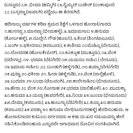
(ಬನ್ನೂರು) ೭೫. ಭೀಮಾ (ಹಮ್ಮಿಗಿ) ೭೬.ಸೈಯ್ಯದ್ ಬುಡೇನ್ (ಬಂಕಾಪೂರ)
೭೭.ಬುಸ್ಸರಣ್ಣ (ನಾವಲಗಿ) ಪಟ್ಟಿಯು ಈ ತೆರನಾಗಿದೆ.
ಹದಿನಾಲ್ಕು ವರ್ಷಗಳ ಕಠಿಣ ಶ್ರಮದ ಶಿಕ್ಷೆಗೆ ಒಳಗಾದ ಹೋರಾಟಗಾರರು
೧.ಹುಸನಪ್ಪ ೨.ಮಾನಪ್ಪಾ (ಭೀಮಹಳ್ಳಿ), ೩.ಇಮಾಮಸಾಬ ೪.ಹನುಮಾ
(ಕೋರ್ಲಹಳ್ಳಿ), ೫.ನೂಲ್ಲೇಸಿ ಗೌಡ (ಹೂಜನಿ), ೬.ಕೆಂಚ (ಶಿಂಗಟಾಲೂರು),
೭.ಜಂಗೀ ೮.ಫಕೀರಸಾಬ (ಕವಲೂರು), ೯.ಕಾಶೀಮ ೧೦ಮೊಹಿಲ್ಲ (ಬೇನೂರು),
೧೧.ಲೋವನಹ (ಹೋಲಕೇಪೀರ್), ೧೨.ಕೂಕ್ಕೂಹ (ಮುತ್ತೂರು), ೧೩.ವೆಂಕ
(ದದೇಗಲ್ಲ), ೧೪. ಭರಮಾ (ಬೆಟಗೇರಿ) ೧೫.ಯಮನೂ ಸಾಹಿಬ ( ಬೇನೂರು),
೧೬.ಇಮಾಮ ಸಾಹೀಬ ,೧೭ ಬುಂಡುಗಿ (ಹಳ್ಳಿಗುಡಿ), ೧೮.ತುಮ್ಮಾ (ಬೇಟಗೇರಿ)
೧೯.ಪುಟ್ಟಾ ೨೦.ಫಕೀರಾ ೨೧. ಹೀರಾ (ಹಳ್ಳಿಗುಡಿ), ೨೨.ವೆಂಕ (ಜಾಲ್ಲಿಹೊಳಿ),
೨೩.ಬುದಮಾ ೨೪.ಬಂಧಾ (ಚೆಲುವಂಗಿ), ೨೫.ಕಾಲೇಸಾಹೀಬ (ಭೀಮನೂರು),
೨೬.ಹೇರಾ ೨೭ ವೆಂಕ ೨೮.ಸೋನಾಹ ೨೯.ಭರಮಾ (ಜಾಲಿಹೊಳೆ), ೩೦ .ಮುದುಕ್ಯಾ
೩೧.ಹನುಮಾ ೩೨.ಯಲ್ಲಾ (ತಾವರಗೇರಿ), ೩೩.ನಿಂಬಾ ೩೪.ಜುಂಬಾ (ಭೀಮನೂರು)
೩೫.ದೇಮ್ಮಾ (ಕವಲೂರು), ೩೬.ಹುಲುಗ್ಯಾ (ಬೆಟಗೇರಿ) ೩೭.ಕುಲ್ಯಾ ೩೮.ಹನುಮಾ
(ಕವಲೂರು) ೩೯.ಪರಶ್ಯಾ ೪೦ ಹಗುಮಾ ಬೇಗ(ನೂರುಗನಹಳ್ಳಿ) ಹೆಸರಿಸಬಹುದು. ಆ
ಹೋರಾಟಗಾರರ ಕುಟುಂಬ ವರ್ಗದವರು ಆ ಕಡು ದು:ಖದ ಸಮಯವನ್ನು ಹೇಗೆ
ಸಹಿಸಿಕೊಂಡಿರಬಹುದು ಎನ್ನುವದೇ ಅಗಾಧವಾದ ನೋವಿನ ಸಂಗತಿಯಾಗಿದೆ.