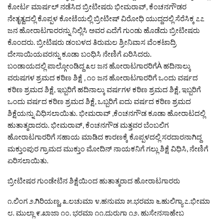
ಕೋರ್ಟ ಮಾರ್ಷಲ್ ನಡೆಸಿದ ಬ್ರೀಟೀಷರು ಭೀಮರಾವ್, ಕೆಂಚನಗೌಡರ
ನೇತೃತ್ವದಲ್ಲಿ ಕೊಪ್ಪಳ ಕೋಟೆಯಲ್ಲಿ ಬ್ರೀಟೀಷ್ ವಿರೋಧಿ ಯುದ್ದದಲ್ಲಿ ಸೆರೆಸಿಕ್ಕ ೭೭
ಜನ ಹೋರಾಟಗಾರರನ್ನು ನಿಲ್ಲಿಸಿ ಅವರ ಎದೆಗೆ ಗುಂಡು ಹೊಡೆದು ಬ್ರೀಟೀಷರು
ಕೊಂದರು. ಬ್ರೀಟಿಷರು ಡಂಬಳದ ತಿರುಮಲ ಶ್ರೀನಿವಾಸ ವೆಂಕಟಾದ್ರಿ
ದೇಸಾಯಿಯವರನ್ನು ಕೂಡಾ ಬಂಧಿಸಿ ನೇಣಿಗೆ ಏರಿಸಿದರು.
ಬಂಡಾಯದಲ್ಲಿ ಪಾಲ್ಗೋಂಡಿದ್ದ ೩೮ ಜನ ಹೋರಾಟಗಾರರಿಗೆÀ ಹದಿನಾಲ್ಕು
ವರುಷಗಳ ಶ್ರಮದ ಕಠಿಣ ಶಿಕ್ಷೆ , ೧೦ ಜನ ಹೋರಾಟಗಾರರಿಗೆ ಒಂದು ವರ್ಷದ
ಕಠಿಣ ಶ್ರಮದ ಶಿಕ್ಷೆ, ಇಬ್ಬರಿಗೆ ಹದಿನಾಲ್ಕು ವರ್ಷಗಳ ಕಠಿಣ ಶ್ರಮದ ಶಿಕ್ಷೆ, ಇಬ್ಬರಿಗೆ
ಒಂದು ವರ್ಷದ ಕಠಿಣ ಶ್ರಮದ ಶಿಕ್ಷೆ, ಒಬ್ಬರಿಗೆ ಐದು ವರ್ಷದ ಕಠಿಣ ಶ್ರಮದ
ಶಿಕ್ಷೆಯನ್ನು ವಿಧಿಸಲಾಯಿತು. ಭೀಮರಾವ್ ,ಕೆಂಚನಗೌಡ ಕೂಡಾ ಹೋರಾಟದಲ್ಲಿ
ಹುತಾತ್ಮರಾದರು. ಭೀಮರಾವ್, ಕೆಂಚನಗೌಡ ಮತ್ತವರ ಬೆಂಬಲಿಗ
ಹೋರಾಟಗಾರರಿಗೆ ಸಹಾಯ ಮಾಡಿದ ಕಾರಣಕ್ಕೆ ಕೊಪ್ಪಳದಲ್ಲಿ ಸರದಾರನಾಗಿದ್ದ
ಮಕ್ತುಂಪುರ ಗ್ರಾಮದ ಮುಕ್ತುಂ ಮೋದಿನ್ ನಾಯಕನಿಗೆ ಗಲ್ಲು ಶಿಕ್ಷೆ ವಿಧಿಸಿ, ನೇಣಿಗೆ
ಏರಿಸಲಾಯಿತು.
ಬ್ರೀಟೀಷರ ಗುಂಡೇಟಿನ ಶಿಕ್ಷೆಯಿಂದ ಹುತಾತ್ಮರಾದ ಹೋರಾಟಗಾರರು
೧.ಲಿಂಗ ೨.ಗಿರಿಯಣ್ಣ, ೩.ಲಚುಮಾ ೪.ಹನುಮಾ ೫.ಭರಮಾ ೬.ಹುಲಿಗ್ಯಾ ೭.ಭೀಮಾ
೮. ಮುಲ್ಲಾ ೯.ಖಾಜಾ ೧೦. ಭರಮಾ ೧೧.ದುರುಗಾ ೧೨. ಹುಸೇನಸಾಹೇಬ