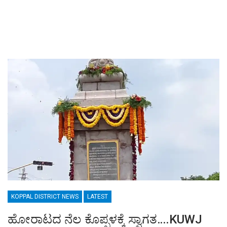
KOPPAL DISTRICT NEWS
LATEST
ಹೋರಾಟದ ನೆಲ ಕೊಪ್ಪಳಕ್ಕೆ ಸ್ವಾಗತ….KUWJ