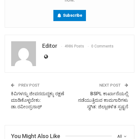
Subscribe
Editor
4986 Posts
0 Comments
PREV POST
NEXT POST
ಕಿವಿಗಳನ್ನು ಜೀವನದುದ್ದಕ್ಕು ರಕ್ಷಣೆ
BSPL ಕಾರ್ಖಾನೆಯಲ್ಲಿ
ಮಾಡಿಕೊಳ್ಳಬೇಕು:
ನಡೆಯುತ್ತಿರುವ ಕಾಮಗಾರಿಗಳು
ಡಾ.ರವೀಂದ್ರನಾಥ್
ಸ್ಥಗಿತ: ಜಿಲ್ಲಾಡಳಿತ ಸ್ಪಷ್ಟನೆ
You Might Also Like
All