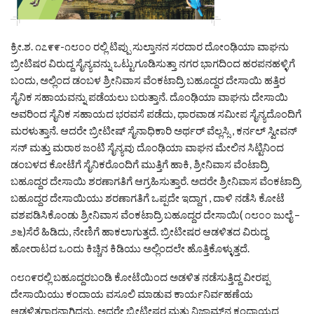
ಕ್ರೀ.ಶ. ೧೭೯೯-೧೮೦೦ ರಲ್ಲಿ ಟಿಪ್ಪು ಸುಲ್ತಾನನ ಸರದಾರ ದೋಂಢಿಯಾ ವಾಘನು
ಬ್ರೀಟಿಷರ ವಿರುದ್ದ ಸೈನ್ಯವನ್ನು ಒಟ್ಟುಗೂಡಿಸುತ್ತಾ ನಗರ ಭಾಗದಿಂದ ಹರಪನಹಳ್ಳಿಗೆ
ಬಂದು, ಅಲ್ಲಿಂದ ಡಂಬಳ ಶ್ರೀನಿವಾಸ ವೆಂಕಟಾದ್ರಿ ಬಹೂದ್ದರ ದೇಸಾಯಿ ಹತ್ತಿರ
ಸೈನಿಕ ಸಹಾಯವನ್ನು ಪಡೆಯಲು ಬರುತ್ತಾನೆ. ದೊಂಢಿಯಾ ವಾಘನು ದೇಸಾಯಿ
ಅವರಿಂದ ಸೈನಿಕ ಸಹಾಯದ ಭರವಸೆ ಪಡೆದು, ಧಾರವಾಡ ಸಮೀಪ ಸೈನ್ಯದೊಂದಿಗೆ
ಮರಳುತ್ತಾನೆ. ಆದರೇ ಬ್ರೀಟೀಷ್ ಸೈನಾಧಿಕಾರಿ ಅರ್ಥರ್ ವೆಲ್ಲಸ್ಸಿ , ಕರ್ನಲ್ ಸ್ವೀವನ್
ಸನ್ ಮತ್ತು ಮರಾಠ ಜಂಟಿ ಸೈನ್ಯವು ದೊಂಢಿಯಾ ವಾಘನ ಮೇಲಿನ ಸಿಟ್ಟಿನಿಂದ
ಡಂಬಳದ ಕೋಟೆಗೆ ಸೈನಿಕರೊಂದಿಗೆ ಮುತ್ತಿಗೆ ಹಾಕಿ, ಶ್ರೀನಿವಾಸ ವೆಂಟಾದ್ರಿ
ಬಹೂದ್ದರ ದೇಸಾಯಿ ಶರಣಾಗತಿಗೆ ಆಗ್ರಹಿಸುತ್ತಾರೆ. ಅದರೇ ಶ್ರೀನಿವಾಸ ವೆಂಕಟಾದ್ರಿ
ಬಹೂದ್ದರ ದೇಸಾಯಿಯು ಶರಣಾಗತಿಗೆ ಒಪ್ಪದೇ ಇದ್ದಾಗ , ದಾಳಿ ನಡೆಸಿ ಕೋಟೆ
ವಶಪಡಿಸಿಕೊಂಡು ಶ್ರೀನಿವಾಸ ವೆಂಕಟಾದ್ರಿ ಬಹೂದ್ದರ ದೇಸಾಯಿ( ೧೮೦೦ ಜುಲೈ –
೨೬)ಸೆರೆ ಹಿಡಿದು, ನೇಣಿಗೆ ಹಾಕಲಾಗುತ್ತದೆ. ಬ್ರೀಟೀಷರ ಆಡಳಿತದ ವಿರುದ್ದ
ಹೋರಾಟದ ಒಂದು ಕಿಚ್ಚಿನ ಕಿಡಿಯು ಅಲ್ಲಿಂದಲೇ ಹೊತ್ತಿಕೊಳ್ಳುತ್ತದೆ.
೧೮೧೯ರಲ್ಲಿ ಬಹೂದ್ದರಬಂಡಿ ಕೋಟೆಯಿಂದ ಅಡಳಿತ ನಡೆಸುತ್ತಿದ್ದ ವೀರಪ್ಪ
ದೇಸಾಯಿಯು ಕಂದಾಯ ವಸೂಲಿ ಮಾಡುವ ಕಾರ್ಯನಿರ್ವಹಣೆಯ
ಆಡಳಿತಗಾರನಾಗಿದ್ದನು. ಅದರೇ ಬ್ರೀಟೀಷರ ಮತ್ತು ನಿಜಾಮ್‌ನ ಕಂದಾಯದ