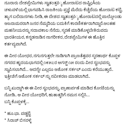
ನೂರಾರು ದೇಶಪ್ರೇಮಿಗಳು ಸ್ವಾತಂತ್ರö್ಯ ಹೋರಾಟದ ರಾಷ್ಟಿçÃಯ
ಚಳುವಳಿಯಲ್ಲಿ ಭಾಗವಹಿಸಿ ರಾಜಕೀಯ ಪ್ರಜ್ಞೆ ಮೆರೆದು ಕೆಚ್ಚೆದೆಯ ಹೋರಾಟ ಕಟ್ಟಿ,
ತ್ಯಾಗ ಬಲಿದಾನಗಳು ನೀಡಿ, ಈ ದೇಶದ ಸ್ವಾತಂತ್ರö್ಯ ಹೋರಾಟದಲ್ಲಿ ಪಾಲ್ಗೋಂಡು
ಅಜರಾಮರರಾಗಿ ಜನರ ನೆಮ್ಮದಿಯ ಬದುಕಿಗೆ ಕಾರಣಿಕರ್ತರಾಗಿದ್ದಾರೆ.ಅಂತಹ
ಮಹನೀಯರನ್ನು ಸದಾವಕಾಲ ನೆನೆದು, ಸ್ಮರಣೆ ಮಾಡಿಕೊಳ್ಳಬೇಕಿರುವದು
ಭಾರತೀಯರ, ಕನ್ನಡನಾಡಿನ ನಾಗರೀಕರ, ದೇಶಪ್ರೇಮಿಗಳ ಈ ಹೊತ್ತಿನ
ಕರ್ತವ್ಯವಾಗಿದೆ.
ಈ ವೀರ ಯೋಧರ, ನಗುನಗುತ್ತಲೇ ನಾಡಿಗಾಗಿ ಪ್ರಾಣತೆತ್ತವರ ಸ್ಮರಣಾರ್ಥ ಕೊಪ್ಪಳ
ನಗರದ ಹೃದಯಭಾಗದಲ್ಲಿ ೧೯೫೭ರ ಆಗಸ್ಟ್ ೧೫ ರಂದು ವೀರ ಸ್ಥಂಭವನ್ನು
ಸ್ಥಾಪಿಸಲಾಗಿದೆ… ಅದನ್ನೇ ಎಲ್ಲರೂ ಅಶೋಕ ಸರ್ಕಲ್ ಎಂದು ಕರೆಯುತ್ತಾರೆ..
ಇತ್ತೀಚಿಗೆ ಅಶೋಕ ಸರ್ಕಲ್ ನ್ನು ನವೀಕರಣ ಮಾಡಲಾಗಿದೆ..
ಬನ್ನಿ ಖುದ್ದಾಗಿ ಈ ಈ ವೀರ ಸ್ಥಂಭವನ್ನು, ಪ್ರಾಣಾರ್ಪಣೆ ಮಾಡಿದ ಕೋಟೆಯನ್ನು
ನೋಡಿ.. ಆ ವೀರ ಯೋಧರಿಗೆ, ಹುತಾತ್ಮರಿಗೆ ನಮನ ಸಲ್ಲಿಸಿ…
ಬನ್ನಿ ಕೊಪ್ಪಳಕ್ಕೆ…
* ಹೂ.ಭಾ. ವಡ್ಡಟ್ಟಿ
* ಸಿರಾಜ್ ಬಿಸರಳ್ಳಿ