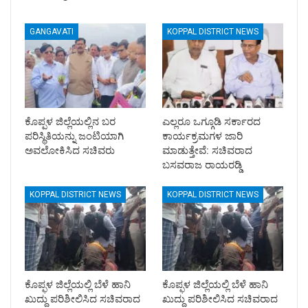
GANGAVATI
KOPPAL DISTRICT NEWS
ಕೊಪ್ಪಳ ಜಿಲ್ಲೆಯಲ್ಲಿನ ಬರ
ಎಲ್ಲರೂ ಒಗ್ಗೂಡಿ ಸರ್ಕಾರದ
ಪರಿಸ್ಥಿತಿಯನ್ನು ಜಂಟಿಯಾಗಿ
ಕಾರ್ಯಕ್ರಮಗಳ ಜಾರಿ
ಅವಲೋಕಿಸಿದ ಸಚಿವರು
ಮಾಡುತ್ತೇವೆ: ಸಚಿವರಾದ
ಬಸವರಾಜ ರಾಯರಡ್ಡಿ
KOPPAL DISTRICT NEWS
KOPPAL DISTRICT NEWS
ಕೊಪ್ಫಳ ಜಿಲ್ಲೆಯಲ್ಲಿ ಬೆಳೆ ಹಾನಿ
ಕೊಪ್ಫಳ ಜಿಲ್ಲೆಯಲ್ಲಿ ಬೆಳೆ ಹಾನಿ
ಖುದ್ದು ಪರಿಶೀಲಿಸಿದ ಸಚಿವರಾದ
ಖುದ್ದು ಪರಿಶೀಲಿಸಿದ ಸಚಿವರಾದ