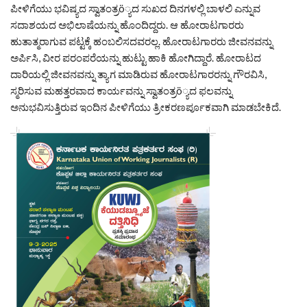
ಪೀಳಿಗೆಯು ಭವಿಷ್ಯದ ಸ್ವಾತಂತ್ರö್ಯದ ಸುಖದ ದಿನಗಳಲ್ಲಿ ಬಾಳಲಿ ಎನ್ನುವ
ಸದಾಶಯದ ಅಭಿಲಾಷೆಯನ್ನು ಹೊಂದಿದ್ದರು. ಆ ಹೋರಾಟಗಾರರು
ಹುತಾತ್ಮರಾಗುವ ಪಟ್ಟಕ್ಕೆ ಹಂಬಲಿಸದವರಲ್ಲ. ಹೋರಾಟಗಾರರು ಜೀವನವನ್ನು
ಅರ್ಪಿಸಿ, ವೀರ ಪರಂಪರೆಯನ್ನು ಹುಟ್ಟು ಹಾಕಿ ಹೋಗಿದ್ದಾರೆ. ಹೋರಾಟದ
ದಾರಿಯಲ್ಲಿ ಜೀವನವನ್ನು ತ್ಯಾಗ ಮಾಡಿರುವ ಹೋರಾಟಗಾರರನ್ನು ಗೌರವಿಸಿ,
ಸ್ಮರಿಸುವ ಮಹತ್ತರವಾದ ಕಾರ್ಯವನ್ನು ಸ್ವಾತಂತ್ರö್ಯದ ಫಲವನ್ನು
ಅನುಭವಿಸುತ್ತಿರುವ ಇಂದಿನ ಪೀಳಿಗೆಯು ತ್ರೀಕರಣರ್ಪೂಕವಾಗಿ ಮಾಡಬೇಕಿದೆ.