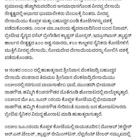
ಪ್ರಮಾಣವು ಹೆಚ್ಚಾಗಿರುವದರಿಂದ ಅಸಮಾಧಾನಗೊಂಡ ವೀರಪ್ಪ ದೇಸಾಯಿ
ನೇತೃತ್ವದಲ್ಲಿ ಆಭಾಗದ ಭೂಮಾಲೀಕರು ಬೆಂಬಲಕ್ಕೆ ನಿಂತರು. ವೀರಪ್ಪ
ದೇಸಾಯಿಯು ಕೊಪ್ಪಳ ಮತ್ತು ಬಹೂದ್ದರ ಬಂಡಿ ಕೋಟೆಗಳನ್ನು ವಶಕ್ಕೆ
ಪಡೆದುಕೊಂಡರು. ೧೮೧೯ ಮಾ.೨೩ರಂದು ಹೈದರಾಬಾದಿನಿಂದ ಬಂದ ನಿಜಾಮ್,
ಬ್ರೀಟೀಷ ಸೈನ್ಯದ ರಸೆಲ್ ಬ್ರೀಗೇಡಿನ ಕ್ಯಾಪ್ಟನ್ ಜೋನ್ಸನ್, ಇದ್ರೂಸ್‌ಖಾನ್ ,ಕ್ಯಾಪ್ಟನ್
ಹಾರ್ಜನ ನೇತೃತ್ವದ ೩೦೦ ಅಶ್ವ ಸವಾರರು, ೯೦೦ ಕಾಲ್ದಳದ ಸೈನಿಕರು ಕೋಟೆಗಳಿಗೆ
ಮುತ್ತಿಗೆ ವೀರಪ್ಪ ದೇಸಾಯಿ, ಸೋಮದೇವ ದೇಸಾಯಿಯವರನ್ನು ಸೋಲಿಸಿ ವಶಕ್ಕೆ
ಪಡೆದುಕೊಂಡರು.
ಆ ನಂತರ ೧೮೦೦ ರಲ್ಲಿ ಹುತಾತ್ಮನಾದ ಶ್ರೀನಿವಾಸ ವೆಂಕಟಾದ್ರಿ ಬಹೂದ್ದರ
ದೇಸಾಯಿ ವಂಶನಾದ ತಿರುಮಲ ಶ್ರೀನಿವಾಸ ವೆಂಕಟಾದ್ರಿದೇಸಾಯಿಯು
೧೮೫೮ರಲ್ಲಿ ನರಗುಂದ ಬಾಬಾಸಾಹೇಬ ಭಾವೆ, ಮುಂಡರಗಿ ಭೀಮರಾವ್
ನಾಡಗೌಡ, ಹಮ್ಮಿಗಿ ಕೆಂಚನಗೌಡರ ಜೊತೆಗೂಡಿ ಹೋರಾಟದಲ್ಲಿ ಪಾಲ್ಗೊಳ್ಳುತ್ತಾರೆ.
೧೮೫೮ರ ಮೇ ೩೧, ಜೂನ್ ೧ರಂದು ಕೊಪ್ಪಳ ಕೋಟೆಯಲ್ಲಿ ಭೀಮರಾವ್
ನಾಡಗೌಡ, ಹಮ್ಮಿಗಿ ಕೆಂಚನಗೌಡ ಸೇರಿದಂತೆ ನೂರಾರು ಜನ ಹೋರಾಟಗಾರರು
ಬ್ರೀಟಿಷ ಸೈನಿಕರ ವಿರುದ್ದ ಹೋರಾಟ ಮಾಡಿ ಹುತಾತ್ಮರಾಗುತ್ತಾರೆ.
೧೮೫೮ ಜೂ.೧ರಂದು ಕೊಪ್ಪಳ ಕೋಟೆಯಲ್ಲಿ ರಾಯಚೂರಿನ ( ದೋಆಬ್ )ಕಲ್ಟೇರ್
ಆರ್.ಎನ್.ಟೇಲರ್ , ಕ್ಯಾಪ್ಟನ್ ರೇಮಿಂಗ್‌ಟನ್, ಲೆಪ್ಟನೆಂಟ್ ಟೇಲರ್ ಸಮ್ಮುಖದಲ್ಲಿ