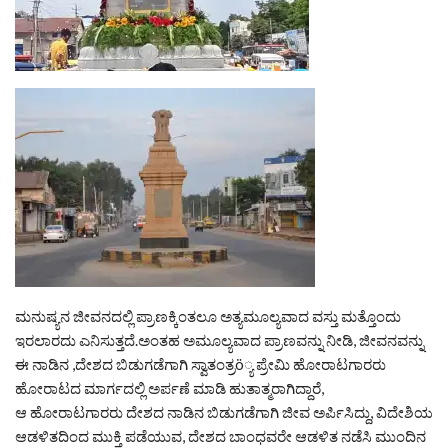
ಮನುಷ್ಯನ ಜೀವನದಲ್ಲಿ ಪ್ರಾಣಕ್ಕಿಂತಲೂ ಅತ್ಯಮೂಲ್ಯವಾದ ವಸ್ತು ಮತ್ತೊಂದು
ಇರಲಾರದು ಎನಿಸುತ್ತದೆ.ಅಂತಹ ಅಮೂಲ್ಯವಾದ ಪ್ರಾಣವನ್ನು ನೀಡಿ, ಜೀವನವನ್ನು
ಈ ನಾಡಿನ ,ದೇಶದ ಬಿಡುಗಡೆಗಾಗಿ ಸ್ವಾತಂತ್ರö್ಯ ಪ್ರೇಮಿ ಹೋರಾಟಗಾರರು
ಹೋರಾಟದ ಮಾರ್ಗದಲ್ಲಿ ಅರ್ಪಣೆ ಮಾಡಿ ಹುತಾತ್ಮರಾಗಿದ್ದಾರೆ,
ಆ ಹೋರಾಟಗಾರರು ದೇಶದ ನಾಡಿನ ಬಿಡುಗಡೆಗಾಗಿ ಜೀವ ಅರ್ಪಿಸಿದ್ದು, ವಿದೇಶಿಯ
ಆಡಳಿತದಿಂದ ಮುಕ್ತಿ ಪಡೆಯುವ, ದೇಶದ ಬಾಂಧವರೇ ಆಡಳಿತ ನಡೆಸಿ ಮುಂದಿನ