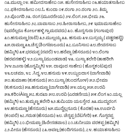
೧೩.ಮುಲ್ಲಾ ೧೪. ಹಮೀದಸಾಹೇಬ ೧೫. ಹುಸೇನಸಾಹೀಬ ೧೬.ಹಯಾತಸಾಹೀಬ
೧೭.ಫಕೀರಸಾಹೀಬ ೧೮.ಓ ಕುಂದಾ ೧೯.ರಂಗಾ ೨೦.ರಂಗಾ ೨೧. ತಿಮ್ಮ
೨೨.ಪೊಂಗರಿ ೨೩. ರಂಗ (ಮೂರನೇಯ) ೨೪.ಲಿಂಗ ೨೫.ಭೀಮ ೨೬.
ಹುಸೇನಸಾಹೀಬ ೨೭.ಬಾವಾಸಾಬ ೨೮.ಹೀರಾಸಾಹೀಬ, ೨೯ ಇಮಾಮಸಾಹೇಬ
(ಇವರೆಲ್ಲರೂ ಕೋರ್ಲಹಳ್ಳಿ ಗ್ರಾಮದವರು) ೩೦. ಹೊನ್ನಗುರಾ (ಗಂಗಾಪುರ)
೩೧.ಹನುಮಣ್ಣ (ರಾಟಿ) ೩೨.ಮುಲ್ಲಯ್ಯ ೩೩. ಹನುಮ ೩೪.ಬುಸ್ಸಯ್ಯ ( ವಡ್ಡರಹಟ್ಟಿ)
೩೫.ರಾಮಣ್ಣ ೩೬.ಚೆನ್ನ (ಶಿಂಗಟಾಲೂರು) ೩೭.ಬೂನಿಸಾಬ ೩೮.ಜೀವನಸಾಬ
(ಹಮ್ಮಿಗಿ) ೩೯.ಭರಮಪ್ಪ (ನವಲಿ) ೪೦.ಹರೆಪ್ಪಾ (ಹೆಸರೂರು) ೪೧.ಲಿಂಗಾ
(ಹರಪನಹಳ್ಳಿ) ೪೨.ಬುಸ್ಯಾ (ಮುಂಡವಾಡ) ೪೩. ಬುಸ್ಯಾ ತಲೇರಿ (ತಾಹರೀಗಿ
)೪೪.ಜೂನಾ (ಹೊನ್ನಮ್ಮಿಗಿ) ೪೫. ದಾವೂದ ಸಾಹೇಬ ( ಹೊನ್ನಕಂಟಪುರ)
೪೬.ಲಚಮಾ, ೪೭ .ಸಿದ್ದ .೪೮.ಹನುಮ ೪೯.ಉಬ್ಬುಲದಾಸ (ಬಾಗೇವಾಡಿ)
೫೦.ತುಮಾಣಾ (ಕುಕನೂರು) ೫೧.ಬುಸ್ಯಾ (ಕುಂದಗೋಳ) ೫೨.ಭೀಮಾ
(ಕುಕನೂರು) ೫೩.ಹನುಮಣ್ಣ (ಬಾಗೇವಾಡಿ) ೫೪.ಯಲ್ಲ ೫೫.ಉರವಿ
೫೬.ಕರಿಂiÀiಣ್ಣ ೫೭.ಕುರಖಾ ೫೮.ಉರವಿ (ಎರಡನೇಯ) ೫೯.ಲಿಂಗ ೬೦.ಯಲ್ಲ
(ಹಮ್ಮಿಗಿ) ೬೧.ತುಮ್ಮಣ್ಣ ತಲೇರಿ ೬೨.ತುಮಿಯಾ ಯಲಸ್ತೇರ .೬೩.ಮುದ್ದುರಂಗ
೬೪.ಹನುಮಣ್ಣ (ಹೆಸರೂರು) ೬೫.ಮುದ್ದೆಲ್ಲನೂರು ( ಕೊರಹ) ೬೬.ಊರ್ವವಿ
(ಕಂಪಲಿ) ೬೭.ಗರುಡ (ಹೆಸರೂರು) ೬೮. ಚೆನ್ನಪ್ಪ (ಬೆಟಗೇರಿ) ೬೯. ಗೊಗ್ಗರಪ್ಪ
(ಹಮ್ಮಿಗಿ) ೭೦.ಭೀಮಪ್ಪಾ (ಹಿರೇನಡವಾಲ) ೭೧.ಚುನೀಯಾ ವರಕಪ್ಪ (ಹಮ್ಮಿಗಿ)
೭೨.ಪೀರೂ (ಹೆಸರೂರು) ೭೩.ಅವಣ್ಣ (ಹಂದಿಗನೂರು), ೭೪. ಹಯಾತಸಾಹೀಬ