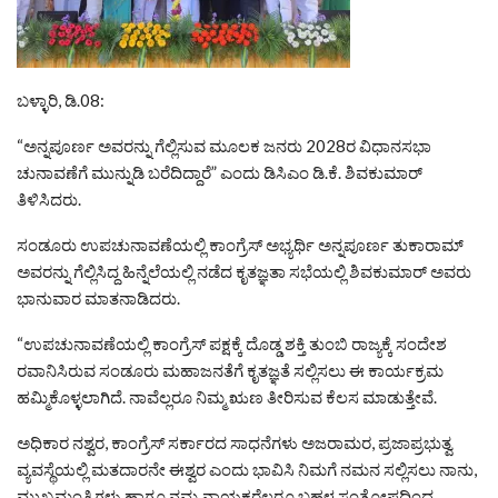
ಬಳ್ಳಾರಿ, ಡಿ.08:
“ಅನ್ನಪೂರ್ಣ ಅವರನ್ನು ಗೆಲ್ಲಿಸುವ ಮೂಲಕ ಜನರು 2028ರ ವಿಧಾನಸಭಾ
ಚುನಾವಣೆಗೆ ಮುನ್ನುಡಿ ಬರೆದಿದ್ದಾರೆ” ಎಂದು ಡಿಸಿಎಂ ಡಿ.ಕೆ. ಶಿವಕುಮಾರ್
ತಿಳಿಸಿದರು.
ಸಂಡೂರು ಉಪಚುನಾವಣೆಯಲ್ಲಿ ಕಾಂಗ್ರೆಸ್ ಅಭ್ಯರ್ಥಿ ಅನ್ನಪೂರ್ಣ ತುಕಾರಾಮ್
ಅವರನ್ನು ಗೆಲ್ಲಿಸಿದ್ದ ಹಿನ್ನೆಲೆಯಲ್ಲಿ ನಡೆದ ಕೃತಜ್ಞತಾ ಸಭೆಯಲ್ಲಿ ಶಿವಕುಮಾರ್ ಅವರು
ಭಾನುವಾರ ಮಾತನಾಡಿದರು.
“ಉಪಚುನಾವಣೆಯಲ್ಲಿ ಕಾಂಗ್ರೆಸ್ ಪಕ್ಷಕ್ಕೆ ದೊಡ್ಡ ಶಕ್ತಿ ತುಂಬಿ ರಾಜ್ಯಕ್ಕೆ ಸಂದೇಶ
ರವಾನಿಸಿರುವ ಸಂಡೂರು ಮಹಾಜನತೆಗೆ ಕೃತಜ್ಞತೆ ಸಲ್ಲಿಸಲು ಈ ಕಾರ್ಯಕ್ರಮ
ಹಮ್ಮಿಕೊಳ್ಳಲಾಗಿದೆ. ನಾವೆಲ್ಲರೂ ನಿಮ್ಮ ಋಣ ತೀರಿಸುವ ಕೆಲಸ ಮಾಡುತ್ತೇವೆ.
ಅಧಿಕಾರ ನಶ್ವರ, ಕಾಂಗ್ರೆಸ್ ಸರ್ಕಾರದ ಸಾಧನೆಗಳು ಅಜರಾಮರ, ಪ್ರಜಾಪ್ರಭುತ್ವ
ವ್ಯವಸ್ಥೆಯಲ್ಲಿ ಮತದಾರನೇ ಈಶ್ವರ ಎಂದು ಭಾವಿಸಿ ನಿಮಗೆ ನಮನ ಸಲ್ಲಿಸಲು ನಾನು,
ಮುಖ್ಯಮಂತ್ರಿಗಳು ಹಾಗೂ ನಮ್ಮ ನಾಯಕರೆಲ್ಲರೂ ಬಹಳ ಸಂತೋಷದಿಂದ