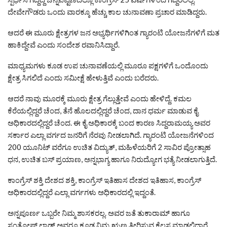
ದೇವೇಗೌಡರು ಒಂದು ವಾರಕ್ಕೂ ಹೆಚ್ಚು ಕಾಲ ಚುನಾವಣಾ ಪ್ರಚಾರ ಮಾಡಿದ್ದರು.
ಆದರೆ ಈ ಮೂರು ಕ್ಷೇತ್ರಗಳ ಜನ ಅಭ್ಯರ್ಥಿಗಳಿಗಿಂತ ಗ್ಯಾರಂಟಿ ಯೋಜನೆಗಳಿಗೆ ಮತ
ಹಾಕಿದ್ದೇವೆ ಎಂದು ಸಂದೇಶ ರವಾನಿಸಿದ್ದಾರೆ.
ಮಾಧ್ಯಮಗಳು ಕೂಡ ಉಪ ಚುನಾವಣೆಯಲ್ಲಿ ಮೂರೂ ಪಕ್ಷಗಳಿಗೆ ಒಂದೊಂದು
ಕ್ಷೇತ್ರ ಸಿಗಲಿದೆ ಎಂದು ಸಮೀಕ್ಷೆ ಹೇಳುತ್ತಿವೆ ಎಂದು ಬರೆದರು.
ಆದರೆ ನಾವು ಮೂರಕ್ಕೆ ಮೂರು ಕ್ಷೇತ್ರ ಗೆಲ್ಲುತ್ತೇವೆ ಎಂದು ಹೇಳಿದ್ದೆ. ಕಮಲ
ಕೆರೆಯಲ್ಲಿದ್ದರೆ ಚೆಂದ, ತೆನೆ ಹೊಲದಲ್ಲಿದ್ದರೆ ಚೆಂದ, ದಾನ ಧರ್ಮ ಮಾಡುವ ಕೈ
ಅಧಿಕಾರದಲ್ಲಿದ್ದರೆ ಚೆಂದ. ಈ ಕೈ ಅಧಿಕಾರಕ್ಕೆ ಬಂದ ಕಾರಣ ಸಿದ್ದರಾಮಯ್ಯ ಅವರ
ಸರ್ಕಾರ ಎಲ್ಲಾ ವರ್ಗದ ಜನರಿಗೆ ನೆರವು ನೀಡಲಾಗಿದೆ. ಗ್ಯಾರಂಟಿ ಯೋಜನೆಗಳಿಂದ
200 ಯೂನಿಟ್ ವರೆಗೂ ಉಚಿತ ವಿದ್ಯುತ್, ಮಹಿಳೆಯರಿಗೆ 2 ಸಾವಿರ ಪ್ರೋತ್ಸಾಹ
ಧನ, ಉಚಿತ ಬಸ್ ಪ್ರಯಾಣ, ಅನ್ನಭಾಗ್ಯ ಹಾಗೂ ನಿರುದ್ಯೋಗ ಭತ್ಯೆ ನೀಡಲಾಗುತ್ತಿದೆ.
ಕಾಂಗ್ರೆಸ್ ಶಕ್ತಿ ದೇಶದ ಶಕ್ತಿ, ಕಾಂಗ್ರೆಸ್ ಇತಿಹಾಸ ದೇಶದ ಇತಿಹಾಸ, ಕಾಂಗ್ರೆಸ್
ಅಧಿಕಾರದಲ್ಲಿದ್ದರೆ ಎಲ್ಲಾ ವರ್ಗಗಳು ಅಧಿಕಾರದಲ್ಲಿ ಇದ್ದಂತೆ.
ಅನ್ನಪೂರ್ಣ ಒಬ್ಬರೇ ನಿಮ್ಮ ಶಾಸಕರಲ್ಲ. ಅವರ ಜತೆ ತುಕಾರಾಮ್ ಹಾಗೂ
ಸಂತೋಷ್ ಲಾಡ್ ಅವರೂ ಕೂಡ ನಿಮ್ಮ ಋಣ ತೀರಿಸುವ ಕೆಲಸ ಮಾಡಲಿದ್ದಾರೆ.