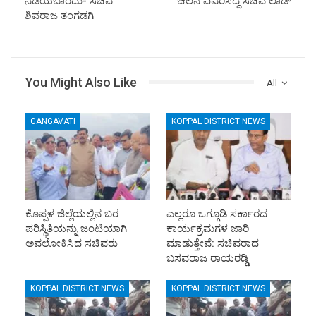
ನಡೆಯಬಾರದು- ಸಚಿವ
ಚಲನೆ ವಿವರಿಸಿದ್ದ ಸಚಿವ ಲಾಡ್
ಶಿವರಾಜ ತಂಗಡಗಿ
You Might Also Like
All
GANGAVATI
KOPPAL DISTRICT NEWS
ಕೊಪ್ಪಳ ಜಿಲ್ಲೆಯಲ್ಲಿನ ಬರ
ಎಲ್ಲರೂ ಒಗ್ಗೂಡಿ ಸರ್ಕಾರದ
ಪರಿಸ್ಥಿತಿಯನ್ನು ಜಂಟಿಯಾಗಿ
ಕಾರ್ಯಕ್ರಮಗಳ ಜಾರಿ
ಅವಲೋಕಿಸಿದ ಸಚಿವರು
ಮಾಡುತ್ತೇವೆ: ಸಚಿವರಾದ
ಬಸವರಾಜ ರಾಯರಡ್ಡಿ
KOPPAL DISTRICT NEWS
KOPPAL DISTRICT NEWS