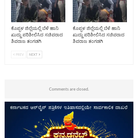
ಕೊಪ್ಫಳ ಜಿಲ್ಲೆಯಲ್ಲಿ ಬೆಳೆ ಹಾನಿ
ಕೊಪ್ಫಳ ಜಿಲ್ಲೆಯಲ್ಲಿ ಬೆಳೆ ಹಾನಿ
ಖುದ್ದು ಪರಿಶೀಲಿಸಿದ ಸಚಿವರಾದ
ಖುದ್ದು ಪರಿಶೀಲಿಸಿದ ಸಚಿವರಾದ
ಶಿವರಾಜ ತಂಗಡಗಿ
ಶಿವರಾಜ ತಂಗಡಗಿ
PREV
NEXT
Comments are closed.