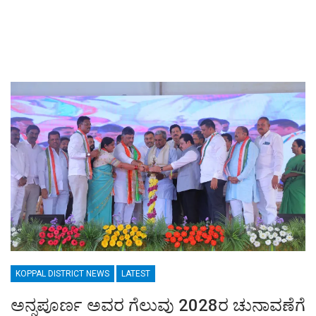
KOPPAL DISTRICT NEWS
LATEST
ಅನ್ನಪೂರ್ಣ ಅವರ ಗೆಲುವು 2028ರ ಚುನಾವಣೆಗೆ