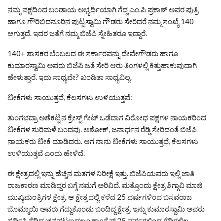
ನಮ್ಮ ಪಕ್ಷದಿಂದ ಬಂಡಾಯ ಅಭ್ಯರ್ಥಿಯಾಗಿ ಗೆದ್ದ ಎಂ.ಪಿ ಪ್ರಕಾಶ್ ಅವರ ಪುತ್ರಿ
ಹಾಗೂ ಗೌರಿಬಿದನೂರಿನ ಪುಟ್ಟಸ್ವಾಮಿ ಗೌಡರು ಸೇರಿದರೆ ನಮ್ಮ ಸಂಖ್ಯೆ 140
ಆಗುತ್ತದೆ. ಇದರ ಜತೆಗೆ ನಮ್ಮ ಬಿಜೆಪಿ ಸ್ನೇಹಿತರೂ ಇದ್ದಾರೆ.
140+ ಶಾಸಕರ ಬೆಂಬಲದ ಈ ಸರ್ಕಾರವನ್ನು ದೇವೇಗೌಡರು ಹಾಗೂ
ಕುಮಾರಸ್ವಾಮಿ ಅವರು ಬಿಜೆಪಿ ಜತೆ ಸೇರಿ ಆರು ತಿಂಗಳಲ್ಲಿ ಕಿತ್ತುಹಾಕುವುದಾಗಿ
ಹೇಳುತ್ತಾರೆ. ಇದು ಸಾಧ್ಯವೇ? ಖಂಡಿತಾ ಸಾಧ್ಯವಿಲ್ಲ.
ಟೀಕೆಗಳು ಸಾಯುತ್ತವೆ, ಕೆಲಸಗಳು ಉಳಿಯುತ್ತವೆ:
ತುಂಗಭದ್ರಾ ಅಣೆಕಟ್ಟಿನ ಕ್ರೇಸ್ಟ್ ಗೇಟ್ ಒಡೆದಾಗ ವಿರೋಧ ಪಕ್ಷಗಳ ನಾಯಕರಿಂದ
ಟೀಕೆಗಳ ಸುರಿಮಳೆ ಬಂದವು. ಅಶೋಕ್, ಜನಾರ್ಧನ ರೆಡ್ಡಿ ಸೇರಿದಂತೆ ಬಿಜೆಪಿ
ನಾಯಕರು ಟೀಕೆ ಮಾಡಿದರು. ಆಗ ನಾನು ಟೀಕೆಗಳು ಸಾಯುತ್ತವೆ, ಕೆಲಸಗಳು
ಉಳಿಯುತ್ತವೆ ಎಂದು ಹೇಳಿದೆ.
ಈ ಕ್ಷೇತ್ರದಲ್ಲಿ ಇನ್ನು ಹೆಚ್ಚಿನ ಮತಗಳ ನಿರೀಕ್ಷೆ ಇತ್ತು. ಬಿಜೆಪಿಯವರು ಇಲ್ಲಿ ಜಾತಿ
ರಾಜಕಾರಣ ಮಾಡಿದ್ದರ ಬಗ್ಗೆ ನಮಗೆ ಅರಿವಿದೆ. ಮತ್ತೊಂದು ಕ್ಷೇತ್ರ ಶಿಗ್ಗಾವಿ ಮಾಜಿ
ಮುಖ್ಯಮಂತ್ರಿಗಳ ಕ್ಷೇತ್ರ. ಆ ಕ್ಷೇತ್ರದಲ್ಲಿ ಕಳೆದ 25 ವರ್ಷಗಳಿಂದ ಬಸವರಾಜ
ಬೊಮ್ಮಾಯಿ ಅವರು ಗೆದ್ದುಕೊಂಡು ಬಂದಿದ್ದ ಕ್ಷೇತ್ರ. ಇನ್ನು ಕುಮಾರಸ್ವಾಮಿ ಅವರು
ಸ್ಪರ್ಧಿಸಿ ಗೆದ್ದಿದ್ದ ಚನ್ನಪಟ್ಟಣದಲ್ಲೂ ಕಾಂಗ್ರೆಸ್ 25 ವರ್ಷಗಳಿಂದ ಗೆದ್ದಿರಲಿಲ್ಲ.