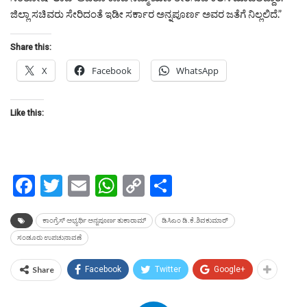
ಜಿಲ್ಲಾ ಸಚಿವರು ಸೇರಿದಂತೆ ಇಡೀ ಸರ್ಕಾರ ಅನ್ನಪೂರ್ಣ ಅವರ ಜತೆಗೆ ನಿಲ್ಲಲಿದೆ.”
Share this:
X
Facebook
WhatsApp
Like this:
Facebook
Twitter
Email
WhatsApp
Copy
Share
Link
ಕಾಂಗ್ರೆಸ್ ಅಭ್ಯರ್ಥಿ ಅನ್ನಪೂರ್ಣ ತುಕಾರಾಮ್
ಡಿಸಿಎಂ ಡಿ.ಕೆ.ಶಿವಕುಮಾರ್
ಸಂಡೂರು ಉಪಚುನಾವಣೆ
Share
Facebook
Twitter
Google+