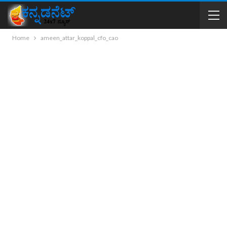
Home
ameen_attar_koppal_cfo_cao