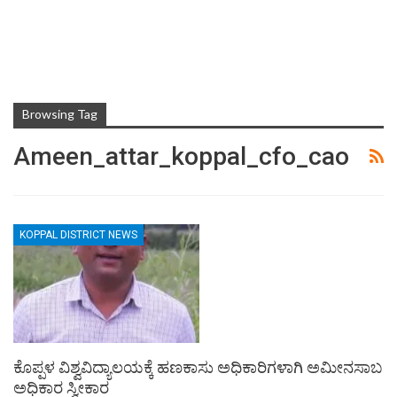
Browsing Tag
Ameen_attar_koppal_cfo_cao
KOPPAL DISTRICT NEWS
ಕೊಪ್ಪಳ ವಿಶ್ವವಿದ್ಯಾಲಯಕ್ಕೆ ಹಣಕಾಸು ಅಧಿಕಾರಿಗಳಾಗಿ ಅಮೀನಸಾಬ
ಅಧಿಕಾರ ಸ್ವೀಕಾರ