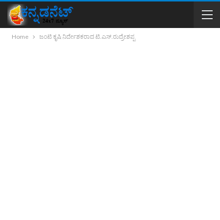
Home
ಜಂಟಿ ಕೃಷಿ ನಿರ್ದೇಶಕರಾದ ಟಿ.ಎಸ್.ರುದ್ರೇಶಪ್ಪ